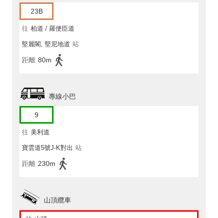
23B
往
柏道 / 羅便臣道
堅麗閣, 堅尼地道
站
距離
80m
專線小巴
9
往
美利道
寶雲道5號J-K對出
站
距離
230m
山頂纜車