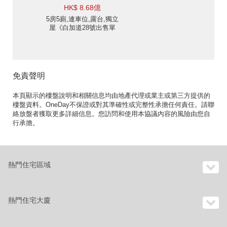
HK$ 8.68億
5房5廁,連車位,露台,獨立
屋《白加道28號出售單
位》
免責聲明
本頁顯示的樓盤說明和相關信息均由地產代理或業主或第三方提供的
樓盤資料。OneDay不保證或對其準確性或完整性承擔任何責任。請聯
絡放盤者獲取更多詳細信息。您訪問和使用本協議內容的風險由您自
行承擔。
熱門住宅區域
熱門住宅大廈