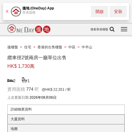
搵地 (OneDay) App
開啟
安裝
X
香港搵樓
搜索香港樓盤
Togg
navi
搵樓盤
>
住宅
>
香港的出售樓盤
>
中區
>
中半山
纜車徑2號兩房一廳單位出售
HK$ 1,730萬
2
1
實用面積
774
呎
@HK$ 22,351
/ 呎
上次更新日期
2026年08月06日
詳細物業資料
大廈資料
地圖