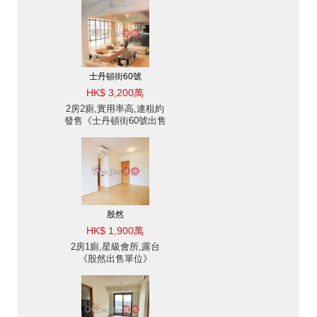
士丹頓街60號
HK$ 3,200萬
2房2廁,實用率高,連租約
發售《士丹頓街60號出售
單位》
殷然
HK$ 1,900萬
2房1廁,星級會所,露台
《殷然出售單位》