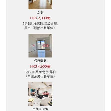
殷然
HK$ 2,300萬
2房1廁,極高層,星級會所,
露台《殷然出售單位》
帝匯豪庭
HK$ 4,500萬
3房2廁,星級會所,露台
《帝匯豪庭出售單位》
白加道28號