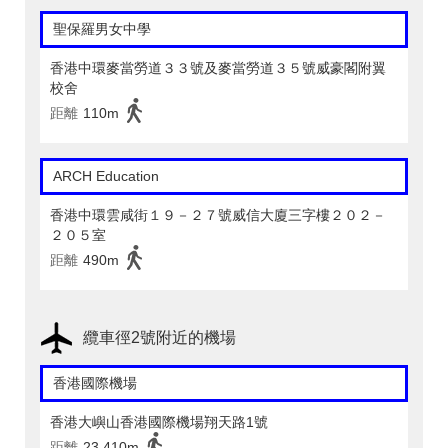
聖保羅男女中學
香港中環麥當勞道３３號及麥當勞道３５號威豪閣附翼
校舍
距離
110m
ARCH Education
香港中環雲咸街１９－２７號威信大廈三字樓２０２－
２０５室
距離
490m
纜車徑2號附近的機場
香港國際機場
香港大嶼山香港國際機場翔天路1號
距離
23,410m