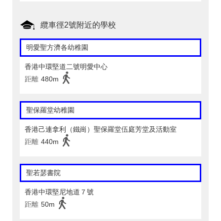
纜車徑2號附近的學校
明愛聖方濟各幼稚園
香港中環堅道二號明愛中心
距離
480m
聖保羅堂幼稚園
香港己連拿利（鐵崗）聖保羅堂伍庭芳堂及活動室
距離
440m
聖若瑟書院
香港中環堅尼地道７號
距離
50m