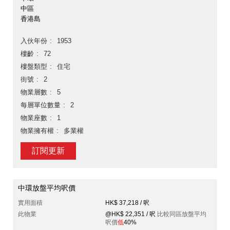
中區
香港島
入伙年份
1953
樓齡
72
樓盤類型
住宅
街號
2
物業層數
5
每層單位數量
2
物業座數
1
物業擁有權
多業權
訂閱更新
中環放盤平均呎價
實用面積
HK$ 37,218 / 呎
此物業
@HK$ 22,351 / 呎
比較同區放盤平均
呎價
低
40%