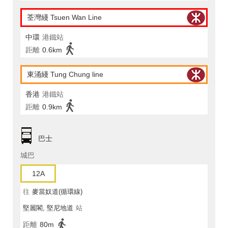
荃灣綫 Tsuen Wan Line
中環
港鐵站
距離
0.6km
東涌綫 Tung Chung line
香港
港鐵站
距離
0.9km
巴士
城巴
12A
往
麥當奴道(循環線)
堅麗閣, 堅尼地道
站
距離
80m