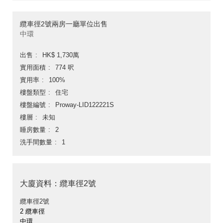
纜車徑2號兩房一廳單位出售
中環
出售
HK$ 1,730萬
實用面積
774 呎
實用率
100%
樓盤類型
住宅
樓盤編號
Proway-LID122221S
樓層
未知
睡房數量
2
洗手間數量
1
大廈資料：纜車徑2號
纜車徑2號
2 纜車徑
中環