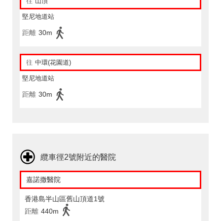
往
山頂
堅尼地道站
距離
30m
往
中環(花園道)
堅尼地道站
距離
30m
纜車徑2號附近的醫院
嘉諾撒醫院
香港島半山區舊山頂道1號
距離
440m