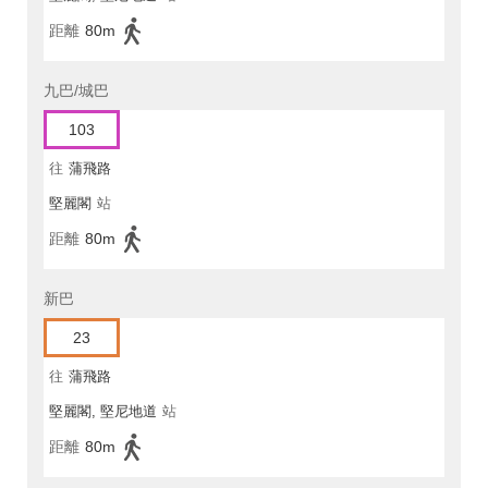
距離
80m
九巴/城巴
103
往
蒲飛路
堅麗閣
站
距離
80m
新巴
23
往
蒲飛路
堅麗閣, 堅尼地道
站
距離
80m