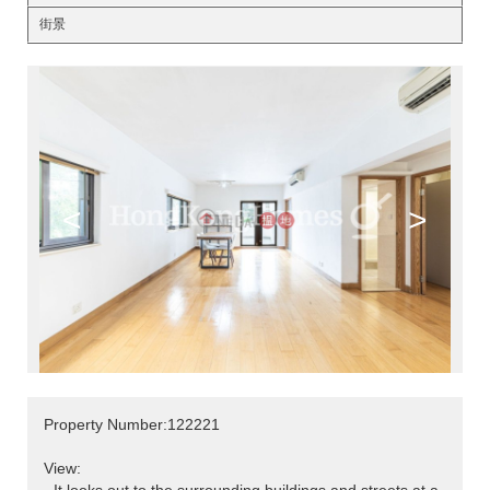
街景
<
>
Property Number:122221
View: