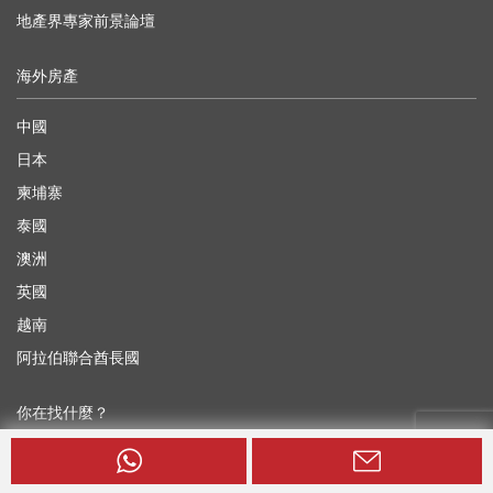
地產界專家前景論壇
海外房產
中國
日本
柬埔寨
泰國
澳洲
英國
越南
阿拉伯聯合酋長國
你在找什麼？
香港租屋