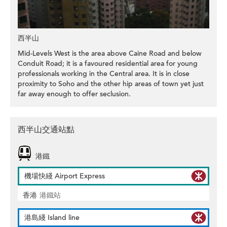
西半山
Mid-Levels West is the area above Caine Road and below
Conduit Road; it is a favoured residential area for young
professionals working in the Central area. It is in close
proximity to Soho and the other hip areas of town yet just
far away enough to offer seclusion.
西半山交通站點
港鐵
機場快綫 Airport Express
香港
港鐵站
港島綫 Island line