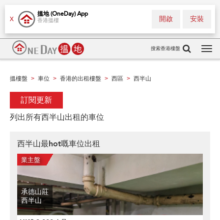
搵地 (OneDay) App
開啟
安裝
X
香港搵樓
搜索香港樓盤
Tog
navi
搵樓盤
車位
香港的出租樓盤
西區
西半山
>
>
>
>
訂閱更新
列出所有西半山出租的車位
西半山最hot嘅車位出租
承德山莊
西半山