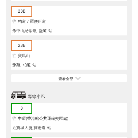
23B
往
柏道 / 羅便臣道
孫中山紀念館, 堅道
站
23B
往
寶馬山
豫苑, 柏道
站
查看全部
專線小巴
3
往
中環(香港站公共運輸交匯處)
近寶城大廈,寶珊道
站