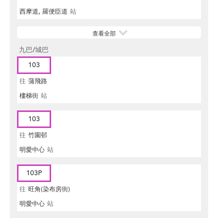
西摩道, 羅便臣道
站
查看全部
九巴/城巴
103
往
蒲飛路
樓梯街
站
103
往
竹園邨
明愛中心
站
103P
往
旺角(染布房街)
明愛中心
站