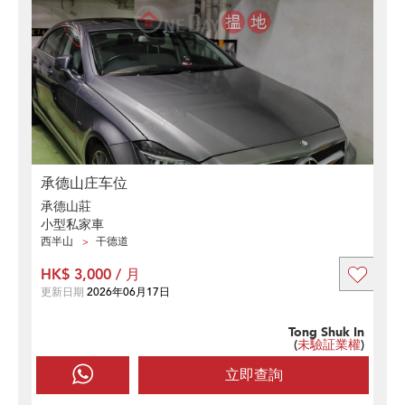
承德山庄车位
承德山莊
小型私家車
西半山
干德道
HK$ 3,000 / 月
更新日期
2026年06月17日
Tong Shuk In
(
未驗証業權
)
立即查詢