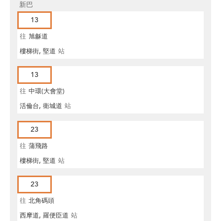
新巴
13
往
旭龢道
樓梯街, 堅道
站
13
往
中環(大會堂)
活倫台, 衛城道
站
23
往
蒲飛路
樓梯街, 堅道
站
23
往
北角碼頭
西摩道, 羅便臣道
站