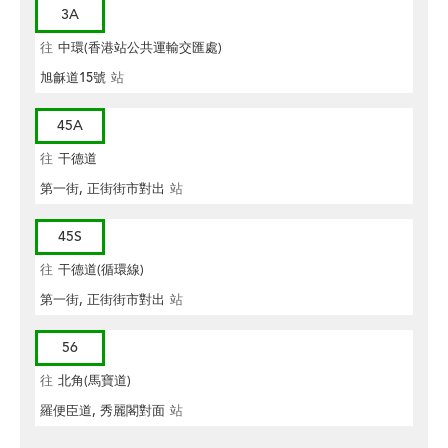
3A
往
中環(香港站公共運輸交匯處)
旭龢道15號
站
45A
往
干德道
第一街, 正街街市對出
站
45S
往
干德道(循環線)
第一街, 正街街市對出
站
56
往
北角(馬寶道)
羅便臣道, 秀麗閣對面
站