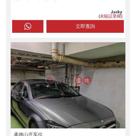
Jacky
(
未驗証業權
)
立即查詢
承德山庄车位