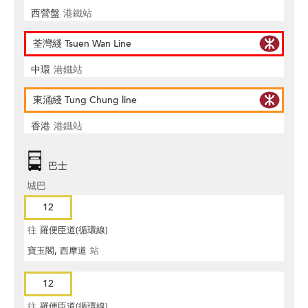
西營盤
港鐵站
荃灣綫 Tsuen Wan Line
中環
港鐵站
東涌綫 Tung Chung line
香港
港鐵站
巴士
城巴
12
往
羅便臣道(循環線)
寶玉閣, 西摩道
站
12
往
羅便臣道(循環線)