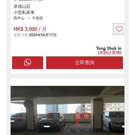
承德山莊
小型私家車
西半山
干德道
HK$ 3,000 / 月
更新日期
2026年06月17日
Tong Shuk In
(
未驗証業權
)
立即查詢