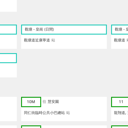
觀塘 - 皇崗 (日間)
觀塘 - 
觀塘道近康寧道
站
觀塘道
10M
往
慧安園
11
同仁街臨時公共小巴總站
站
龍翔道,