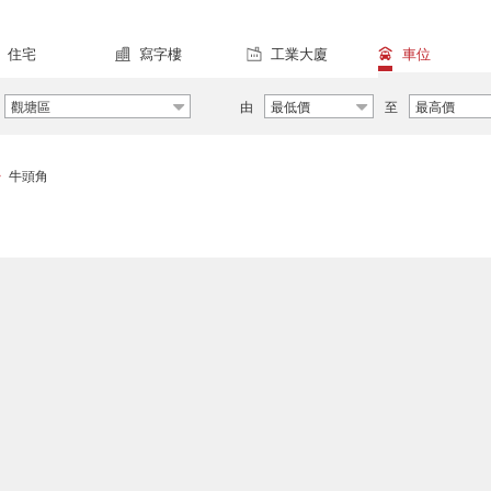
住宅
寫字樓
工業大廈
車位
觀塘區
由
最低價
至
最高價
牛頭角
>