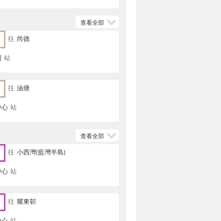
查看全部
往
尚德
園
站
往
油塘
中心
站
查看全部
往
小西灣(藍灣半島)
中心
站
往
耀東邨