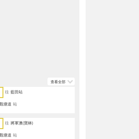
查看全部
往
藍田站
 觀塘道
站
往
將軍澳(寶林)
 觀塘道
站