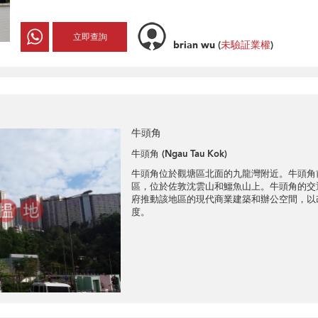
立即查詢
brian wu
(
未驗証業權
)
牛頭角
牛頭角 (Ngau Tau Kok)
牛頭角位於觀塘區北面的九龍灣附近。牛頭角
區，位於佐敦沈雲山和鱷魚山上。牛頭角的交
府推動該地區的現代商業建築和辦公空間，以
度。