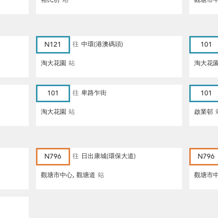
裕民坊
站
觀塘市
N121
往
中環(港澳碼頭)
101
淘大花園
站
淘大花
101
往
卑路乍街
101
淘大花園
站
啟業邨
N796
往
日出康城(環保大道)
N796
觀塘市中心, 觀塘道
站
觀塘市中