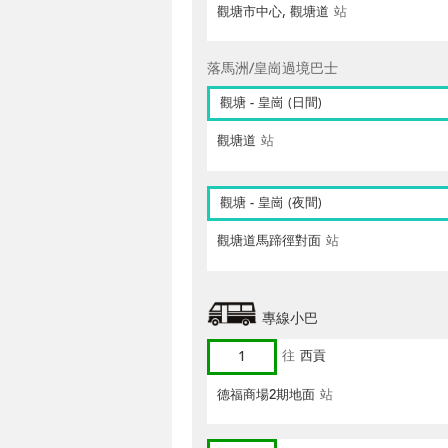
觀塘市中心, 觀塘道
站
落馬洲/皇崗過境巴士
觀塘 - 皇崗 (日間)
觀塘道
站
觀塘 - 皇崗 (夜間)
觀塘道馬蹄徑對面
站
專線小巴
1
往
西貢
德福商場2期地面
站