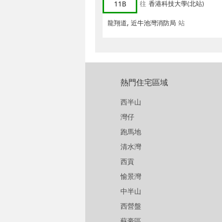
11B
往
香港科技大學(北站)
龍翔道, 近牛池灣消防局
站
熱門住宅區域
西半山
灣仔
跑馬地
清水灣
西貢
愉景灣
中半山
西營盤
蘇豪區