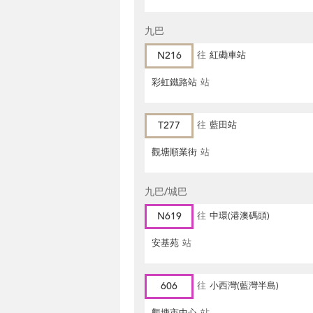
九巴
N216
往
紅磡車站
彩虹鐵路站
站
T277
往
藍田站
觀塘順業街
站
九巴/城巴
N619
往
中環(港澳碼頭)
安基苑
站
606
往
小西灣(藍灣半島)