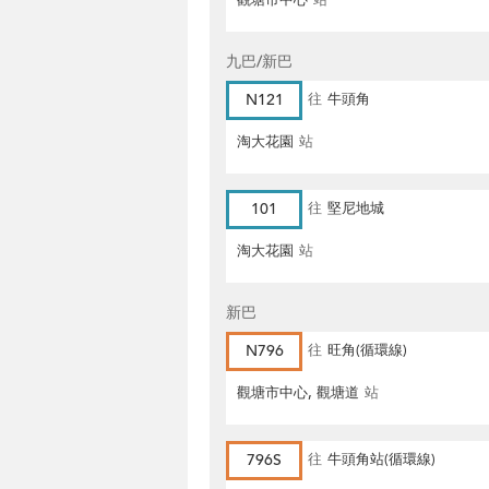
觀塘市中心
站
九巴/新巴
N121
往
牛頭角
淘大花園
站
101
往
堅尼地城
淘大花園
站
新巴
N796
往
旺角(循環線)
觀塘市中心, 觀塘道
站
796S
往
牛頭角站(循環線)