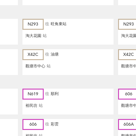
N293
往
旺角東站
N293
淘大花園
站
淘大花
X42C
往
油塘
X42C
觀塘市中心
站
觀塘市
N619
往
順利
606
裕民坊
站
觀塘市
606
往
彩雲
606A