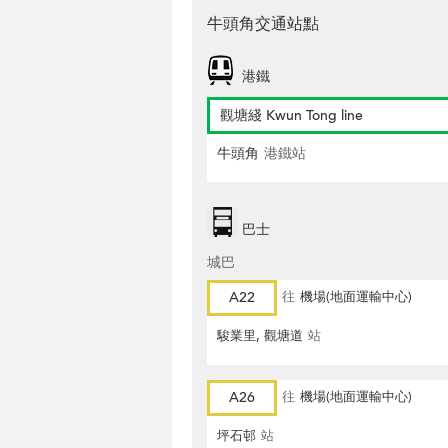
牛頭角交通站點
港鐵
觀塘綫 Kwun Tong line
牛頭角
港鐵站
巴士
城巴
A22
往
機場(地面運輸中心)
駿業里, 觀塘道
站
A26
往
機場(地面運輸中心)
坪石邨
站