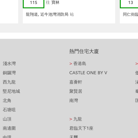
11S
往
寶林
13
龍翔道, 近牛池灣消防局
站
同仁街
熱門住宅大廈
淺水灣
>
香港島
>
銅鑼灣
CASTLE ONE BY V
西九龍
嘉薈軒
堅尼地城
聚賢居
北角
南灣
石塘咀
山頂
>
九龍
南邊圍
君臨天下1座
中環
天璽