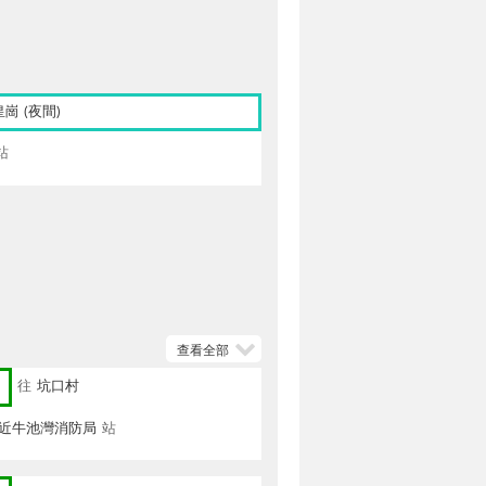
皇崗 (夜間)
站
查看全部
往
坑口村
 近牛池灣消防局
站