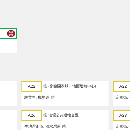
A22
往
機場(國泰城／地面運輸中心)
A22
駿業里, 觀塘道
站
定富街,
A26
往
油塘公共運輸交匯
A29
牛池灣街市, 清水灣道
站
定富街,