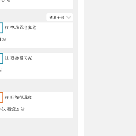
中心
站
查看全部
往
中環(置地廣場)
園
站
往
觀塘(裕民坊)
站
往
旺角(循環線)
心, 觀塘道
站