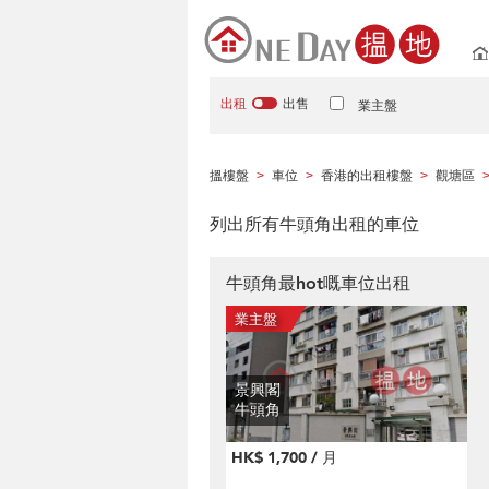
出租
出售
業主盤
搵樓盤
車位
香港的出租樓盤
觀塘區
>
>
>
列出所有牛頭角出租的車位
牛頭角最hot嘅車位出租
景興閣
牛頭角
HK$ 1,700 / 月