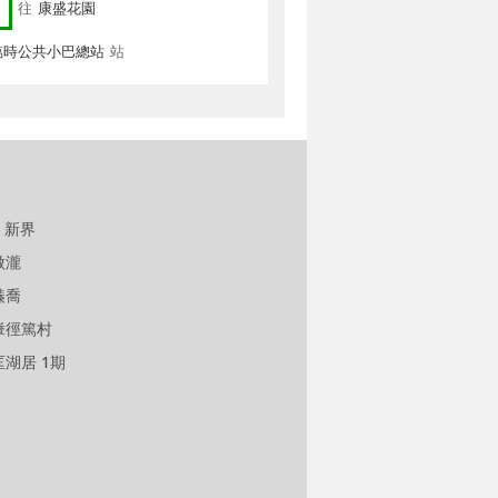
往
康盛花園
臨時公共小巴總站
站
新界
傲瀧
溱喬
輋徑篤村
匡湖居 1期