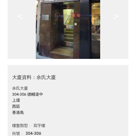
<
>
大廈資料：余氏大廈
余氏大廈
304-306 德輔道中
上環
西區
香港島
寫字樓
樓盤類型
304-306
街號