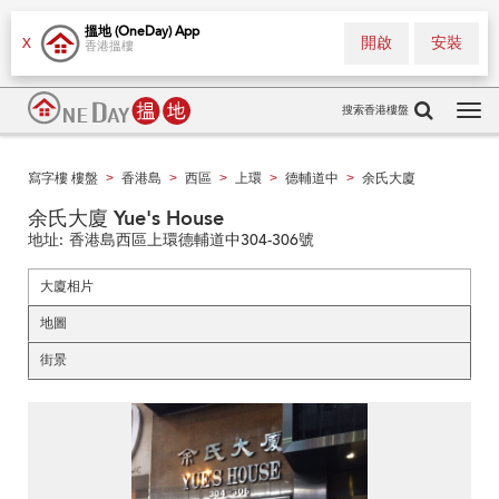
搵地 (OneDay) App
開啟
安裝
X
香港搵樓
搜索香港樓盤
Tog
navi
寫字樓 樓盤
香港島
西區
上環
德輔道中
余氏大廈
>
>
>
>
>
余氏大廈 Yue's House
地址:
香港島西區上環德輔道中304-306號
大廈相片
地圖
街景