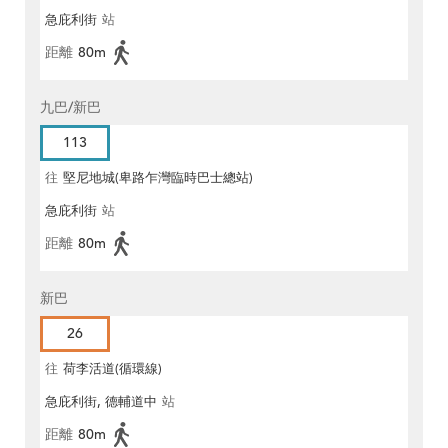
急庇利街
站
距離
80m
九巴/新巴
113
往
堅尼地城(卑路乍灣臨時巴士總站)
急庇利街
站
距離
80m
新巴
26
往
荷李活道(循環線)
急庇利街, 德輔道中
站
距離
80m