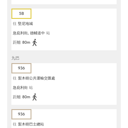
5B
往
堅尼地城
急庇利街, 德輔道中
站
距離
80m
九巴
936
往
梨木樹公共運輸交匯處
急庇利街
站
距離
80m
936
往
梨木樹巴士總站