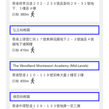
香港荷李活道２３２－２３４號及新街２９－３１號地
下、１樓及４樓
距離
380m
弘立幼稚園
香港上環普仁街１７號東輝花園地下２－３號舖及４號
舖地下連閣樓
距離
410m
The Woodland Montessori Academy (Mid-Levels)
香港堅道１１０－１１８號安峰大廈１樓至２樓
距離
450m
偉思幼稚園
香港中環堅道１２９－１３３號地庫一至三層