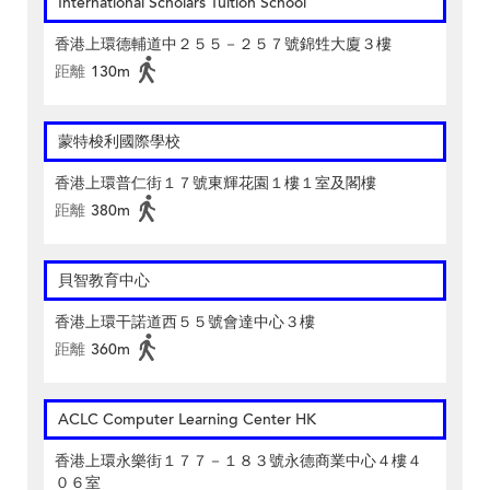
International Scholars Tuition School
香港上環德輔道中２５５－２５７號錦甡大廈３樓
距離
130m
蒙特梭利國際學校
香港上環普仁街１７號東輝花園１樓１室及閣樓
距離
380m
貝智教育中心
香港上環干諾道西５５號會達中心３樓
距離
360m
ACLC Computer Learning Center HK
香港上環永樂街１７７－１８３號永德商業中心４樓４
０６室