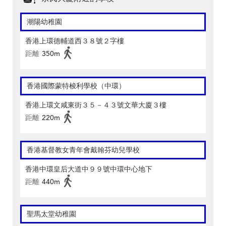
潮陽幼稚園
香港上環德輔道西３８號２字樓
距離
350m
香港國際蒙特梭利學校（中環）
香港上環文咸東街３５－４３號文華大廈３樓
距離
220m
香港基督教女青年會戴翰芬幼兒學校
香港中環皇后大道中９９號中環中心地下
距離
440m
聖馬太堂幼稚園