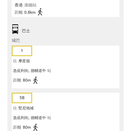
香港
港鐵站
距離
0.8km
巴士
城巴
1
往
摩星嶺
急庇利街, 德輔道中
站
距離
80m
5B
往
堅尼地城
急庇利街, 德輔道中
站
距離
80m