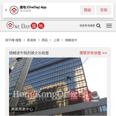
搵地 (OneDay) App
開啟
安裝
X
香港搵樓
搜索香港樓盤
Tog
navi
寫字樓 樓盤
香港島
西區
上環
德輔道中
>
>
>
>
德輔道中熱烈推介出租盤
瀏覽所有放盤 >>
興業商業中心