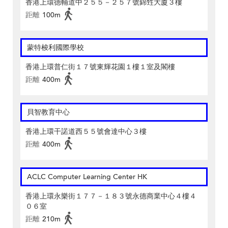
香港上環德輔道中２５５－２５７號錦甡大廈３樓
距離
100m
蒙特梭利國際學校
香港上環普仁街１７號東輝花園１樓１室及閣樓
距離
400m
貝智教育中心
香港上環干諾道西５５號會達中心３樓
距離
400m
ACLC Computer Learning Center HK
香港上環永樂街１７７－１８３號永德商業中心４樓４
０６室
距離
210m