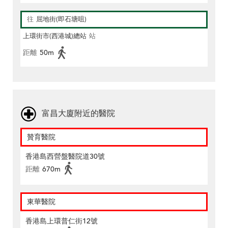
往
屈地街(即石塘咀)
上環街市(西港城)總站
站
距離
50m
富昌大廈附近的醫院
贊育醫院
香港島西營盤醫院道30號
距離
670m
東華醫院
香港島上環普仁街12號