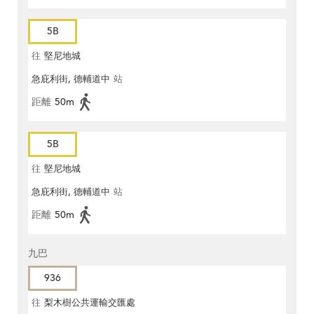
5B
往
堅尼地城
急庇利街, 德輔道中
站
距離
50m
5B
往
堅尼地城
急庇利街, 德輔道中
站
距離
50m
九巴
936
往
梨木樹公共運輸交匯處