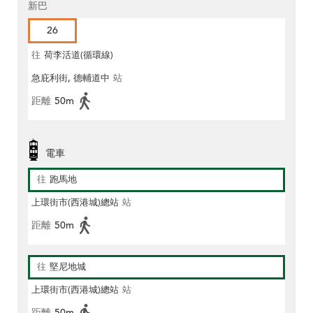
新巴
26
往
荷李活道(循環線)
急庇利街, 德輔道中
站
距離
50m
電車
往
跑馬地
上環街市(西港城)總站
站
距離
50m
往
堅尼地城
上環街市(西港城)總站
站
距離
50m