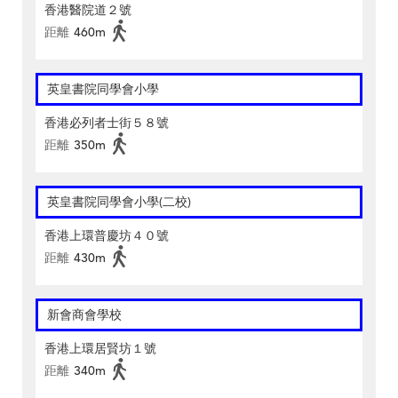
香港醫院道２號
距離
460m
英皇書院同學會小學
香港必列者士街５８號
距離
350m
英皇書院同學會小學(二校)
香港上環普慶坊４０號
距離
430m
新會商會學校
香港上環居賢坊１號
距離
340m