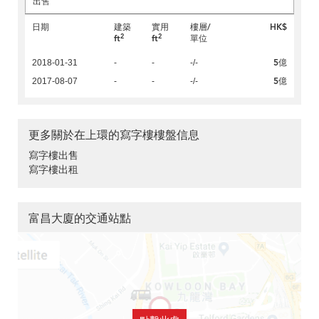
出售
日期
建築
實用
樓層/
HK$
2
2
ft
ft
單位
5億
2018-01-31
-
-
-/-
5億
2017-08-07
-
-
-/-
更多關於在上環的寫字樓樓盤信息
寫字樓出售
寫字樓出租
富昌大廈的交通站點