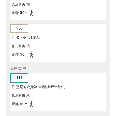
急庇利街
站
距離
50m
936
往
梨木樹巴士總站
急庇利街
站
距離
50m
九巴/新巴
113
往
堅尼地城(卑路乍灣臨時巴士總站)
急庇利街
站
距離
50m