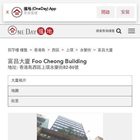
搵地 (OneDay) App
開啟
安裝
X
香港搵樓
搜索香港樓盤
Tog
navi
寫字樓 樓盤
香港島
西區
上環
永樂街
富昌大廈
>
>
>
>
>
富昌大廈 Foo Cheong Building
地址:
香港島西區上環永樂街82-86號
大廈相片
地圖
街景