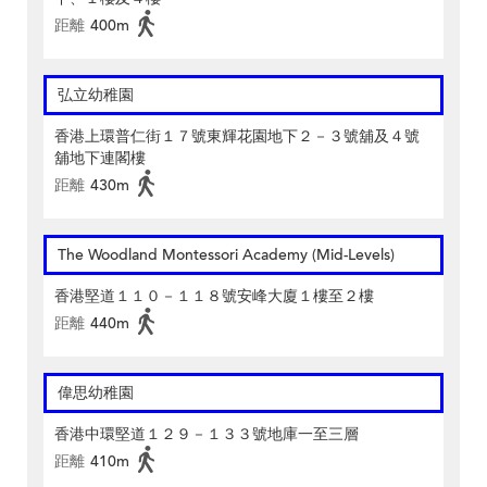
距離
400m
弘立幼稚園
香港上環普仁街１７號東輝花園地下２－３號舖及４號
舖地下連閣樓
距離
430m
The Woodland Montessori Academy (Mid-Levels)
香港堅道１１０－１１８號安峰大廈１樓至２樓
距離
440m
偉思幼稚園
香港中環堅道１２９－１３３號地庫一至三層
距離
410m