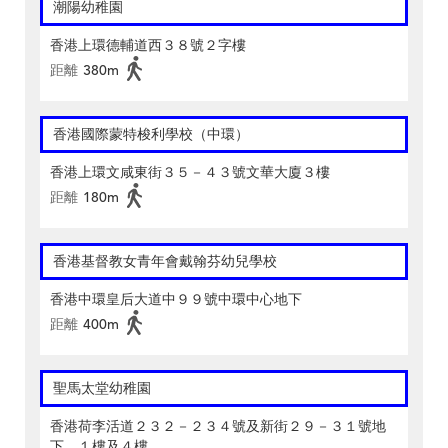
潮陽幼稚園
香港上環德輔道西３８號２字樓
距離
380m
香港國際蒙特梭利學校（中環）
香港上環文咸東街３５－４３號文華大廈３樓
距離
180m
香港基督教女青年會戴翰芬幼兒學校
香港中環皇后大道中９９號中環中心地下
距離
400m
聖馬太堂幼稚園
香港荷李活道２３２－２３４號及新街２９－３１號地
下、１樓及４樓