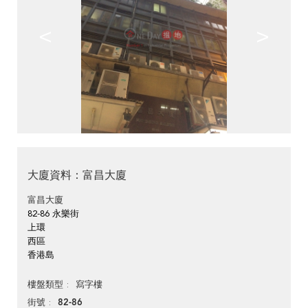
<
>
大廈資料：富昌大廈
富昌大廈
82-86 永樂街
上環
西區
香港島
寫字樓
樓盤類型
82-86
街號