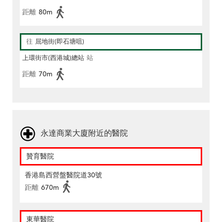
距離
80m
往
屈地街(即石塘咀)
上環街市(西港城)總站
站
距離
70m
永達商業大廈附近的醫院
贊育醫院
香港島西營盤醫院道30號
距離
670m
東華醫院