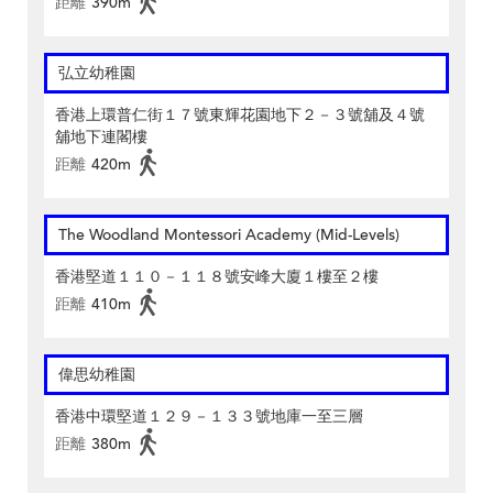
距離
390m
弘立幼稚園
香港上環普仁街１７號東輝花園地下２－３號舖及４號
舖地下連閣樓
距離
420m
The Woodland Montessori Academy (Mid-Levels)
香港堅道１１０－１１８號安峰大廈１樓至２樓
距離
410m
偉思幼稚園
香港中環堅道１２９－１３３號地庫一至三層
距離
380m