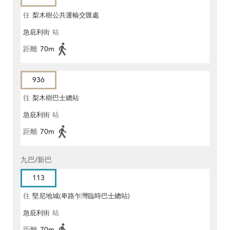
往
梨木樹公共運輸交匯處
急庇利街
站
距離
70m
936
往
梨木樹巴士總站
急庇利街
站
距離
70m
九巴/新巴
113
往
堅尼地城(卑路乍灣臨時巴士總站)
急庇利街
站
距離
70m