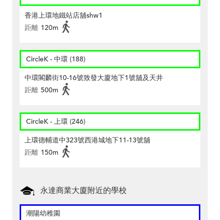
香港上環地鐵站店舖shw1
距離
120m
CircleK - 中環 (188)
中環閣麟街10-16號致發大廈地下1號舖及天井
距離
500m
CircleK - 上環 (246)
上環德輔道中323號西港城地下11-13號舖
距離
150m
永達商業大廈附近的學校
潮陽幼稚園