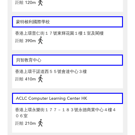
距離
120m
蒙特梭利國際學校
香港上環普仁街１７號東輝花園１樓１室及閣樓
距離
390m
貝智教育中心
香港上環干諾道西５５號會達中心３樓
距離
410m
ACLC Computer Learning Center HK
香港上環永樂街１７７－１８３號永德商業中心４樓４
０６室
距離
210m