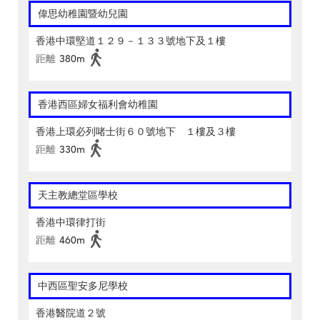
偉思幼稚園暨幼兒園
香港中環堅道１２９－１３３號地下及１樓
距離
380m
香港西區婦女福利會幼稚園
香港上環必列啫士街６０號地下 １樓及３樓
距離
330m
天主教總堂區學校
香港中環律打街
距離
460m
中西區聖安多尼學校
香港醫院道２號