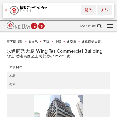
搵地 (OneDay) App
開啟
安裝
X
香港搵樓
搜索香港樓盤
Tog
navi
寫字樓 樓盤
香港島
西區
上環
永樂街
永達商業大廈
>
>
>
>
>
永達商業大廈 Wing Tat Commercial Building
地址:
香港島西區上環永樂街121-125號
大廈相片
地圖
街景