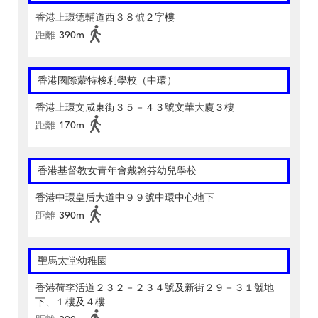
香港上環德輔道西３８號２字樓
距離
390m
香港國際蒙特梭利學校（中環）
香港上環文咸東街３５－４３號文華大廈３樓
距離
170m
香港基督教女青年會戴翰芬幼兒學校
香港中環皇后大道中９９號中環中心地下
距離
390m
聖馬太堂幼稚園
香港荷李活道２３２－２３４號及新街２９－３１號地
下、１樓及４樓