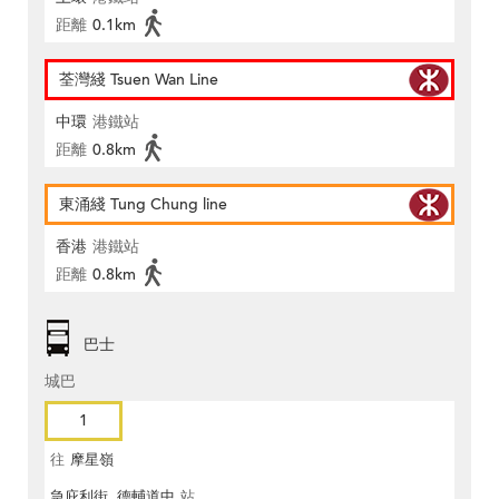
距離
0.1km
荃灣綫 Tsuen Wan Line
中環
港鐵站
距離
0.8km
東涌綫 Tung Chung line
香港
港鐵站
距離
0.8km
巴士
城巴
1
往
摩星嶺
急庇利街, 德輔道中
站