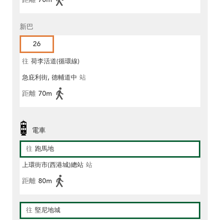
新巴
26
往
荷李活道(循環線)
急庇利街, 德輔道中
站
距離
70m
電車
往
跑馬地
上環街市(西港城)總站
站
距離
80m
往
堅尼地城