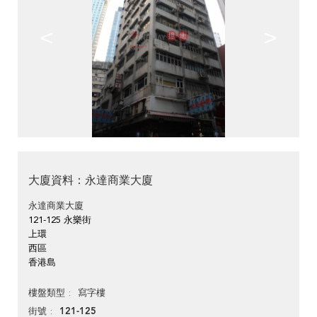
<
>
大廈資料：永達商業大廈
永達商業大廈
121-125 永樂街
上環
西區
香港島
寫字樓
樓盤類型
121-125
街號