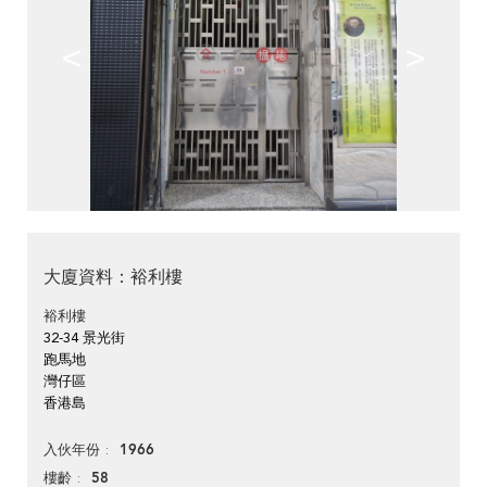
<
>
大廈資料：裕利樓
裕利樓
32-34 景光街
跑馬地
灣仔區
香港島
1966
入伙年份
58
樓齡