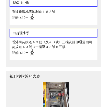
聖保祿中學
香港跑馬地雲地利道１８Ａ號
距離
410m
白普理小學
香港司徒拔道４３號Ｃ及４３號Ｂ三樓及延伸通道由司
徒拔道４３號Ｃ一樓至４３號Ｂ三樓
距離
410m
裕利樓附近的大廈