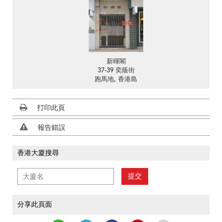
新暉閣
37-39 奕蔭街
跑馬地, 香港島
打印此頁
報告錯誤
香港大廈搜尋
提交
分享此頁面