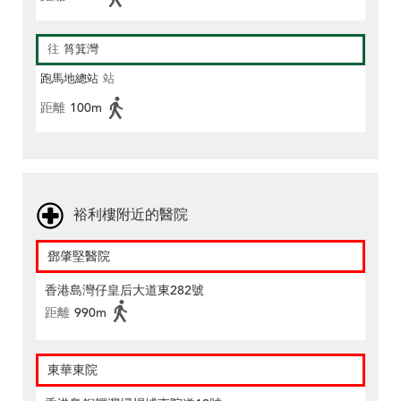
往
筲箕灣
跑馬地總站
站
距離
100m
裕利樓附近的醫院
鄧肇堅醫院
香港島灣仔皇后大道東282號
距離
990m
東華東院