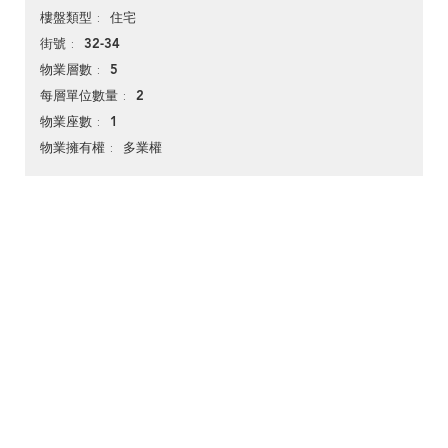
住宅
樓盤類型
32-34
街號
5
物業層數
2
每層單位數量
1
物業座數
多業權
物業擁有權