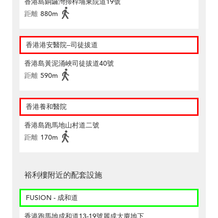
香港島銅鑼灣掃桿埔東院道19號
距離
880m
香港港安醫院–司徒拔道
香港島黃泥涌峽司徒拔道40號
距離
590m
香港養和醫院
香港島跑馬地山村道二號
距離
170m
裕利樓附近的配套設施
FUSION - 成和道
香港跑馬地成和道13-19號麗成大廈地下