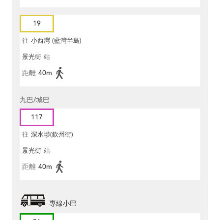
19
往
小西灣 (藍灣半島)
景光街
站
距離
40m
九巴/城巴
117
往
深水埗(欽州街)
景光街
站
距離
40m
專線小巴