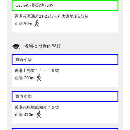
CircleK - 跑馬地 (349)
香港黃泥涌道21-23號浩利大廈地下b號舖
距離
90m
裕利樓附近的學校
寶覺小學
香港山光道１１－１５號
距離
200m
寶血小學
香港跑馬地成和道７２號
距離
470m