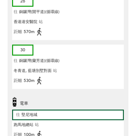
26
往
銅鑼灣(開平道)(循環線)
香港港安醫院
站
距離
570m
30
往
銅鑼灣(蘭芳道)(循環線)
冬青道, 藍塘別墅對面
站
距離
530m
電車
往
堅尼地城
跑馬地總站
站
距離
100m