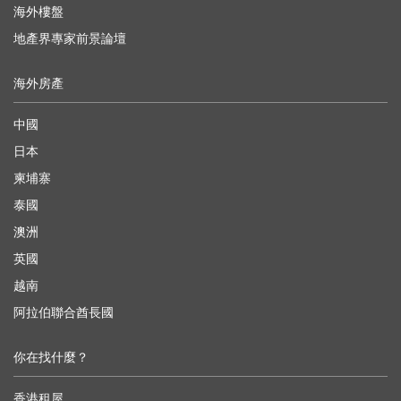
海外樓盤
地產界專家前景論壇
海外房產
中國
日本
柬埔寨
泰國
澳洲
英國
越南
阿拉伯聯合酋長國
你在找什麼？
香港租屋