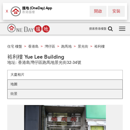
搵地 (OneDay) App
開啟
安裝
X
香港搵樓
搜索香港樓盤
Tog
navi
住宅 樓盤
香港島
灣仔區
跑馬地
景光街
裕利樓
>
>
>
>
>
裕利樓 Yue Lee Building
地址:
香港島灣仔區跑馬地景光街32-34號
大廈相片
地圖
街景