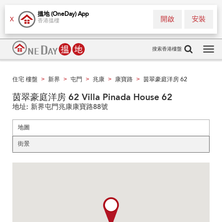
搵地 (OneDay) App
開啟
安裝
X
香港搵樓
搜索香港樓盤
Tog
navi
住宅 樓盤
新界
屯門
兆康
康寶路
茵翠豪庭洋房 62
>
>
>
>
>
茵翠豪庭洋房 62 Villa Pinada House 62
地址:
新界屯門兆康康寶路88號
地圖
街景