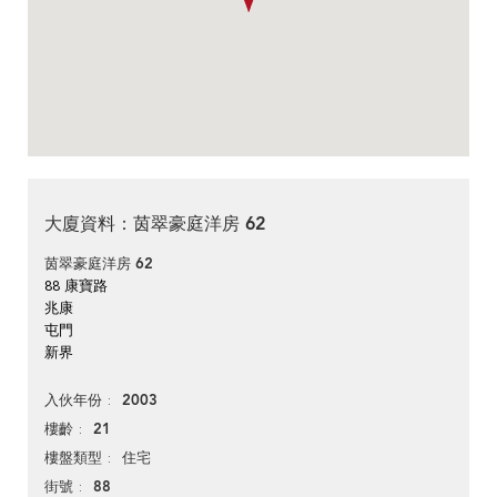
大廈資料：茵翠豪庭洋房 62
茵翠豪庭洋房 62
88 康寶路
兆康
屯門
新界
2003
入伙年份
21
樓齡
住宅
樓盤類型
88
街號