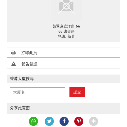
茵翠豪庭洋房 66
88 康寶路
兆康, 新界
打印此頁
報告錯誤
香港大廈搜尋
提交
分享此頁面