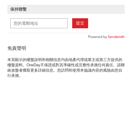
保持聯繫
提交
Powered by
Sendsmith
免責聲明
本頁顯示的樓盤說明和相關信息均由地產代理或業主或第三方提供的
樓盤資料。OneDay不保證或對其準確性或完整性承擔任何責任。請聯
絡放盤者獲取更多詳細信息。您訪問和使用本協議內容的風險由您自
行承擔。