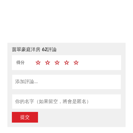
茵翠豪庭洋房 62評論
得分
提交