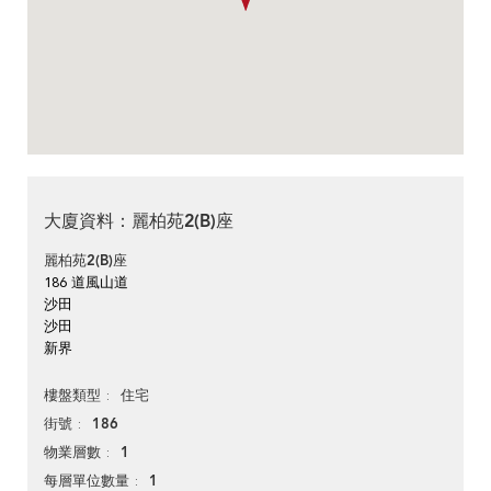
大廈資料：麗柏苑2(B)座
麗柏苑2(B)座
186 道風山道
沙田
沙田
新界
住宅
樓盤類型
186
街號
1
物業層數
1
每層單位數量