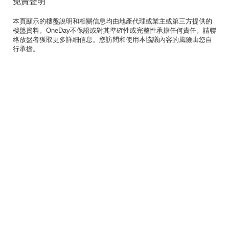
免責聲明
本頁顯示的樓盤說明和相關信息均由地產代理或業主或第三方提供的
樓盤資料。OneDay不保證或對其準確性或完整性承擔任何責任。請聯
絡放盤者獲取更多詳細信息。您訪問和使用本協議內容的風險由您自
行承擔。