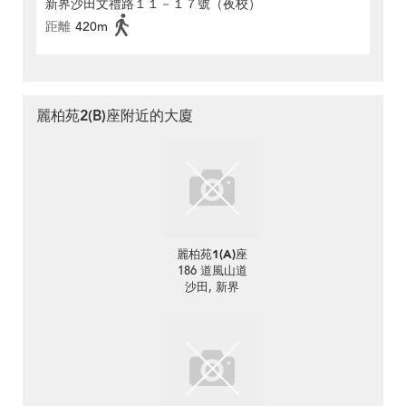
新界沙田文禮路１１－１７號（夜校）
距離
420m
麗柏苑2(B)座附近的大廈
麗柏苑1(A)座
186 道風山道
沙田, 新界