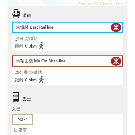
港鐵
東鐵綫 East Rail line
沙田
港鐵站
距離
0.3km
馬鞍山綫 Ma On Shan line
車公廟
港鐵站
距離
0.6km
巴士
九巴
N271
往
富亨