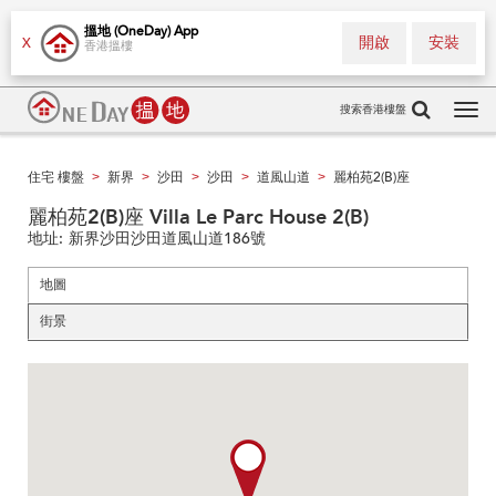
搵地 (OneDay) App
開啟
安裝
X
香港搵樓
搜索香港樓盤
Tog
navi
住宅 樓盤
新界
沙田
沙田
道風山道
麗柏苑2(B)座
>
>
>
>
>
麗柏苑2(B)座 Villa Le Parc House 2(B)
地址:
新界沙田沙田道風山道186號
地圖
街景