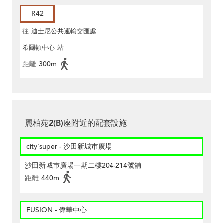
R42
往
迪士尼公共運輸交匯處
希爾頓中心
站
距離
300m
麗柏苑2(B)座附近的配套設施
city'super - 沙田新城巿廣場
沙田新城巿廣場一期二樓204-214號舖
距離
440m
FUSION - 偉華中心