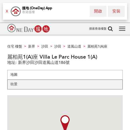
搵地 (OneDay) App
開啟
安裝
X
香港搵樓
搜索香港樓盤
Tog
navi
住宅 樓盤
新界
沙田
沙田
道風山道
麗柏苑1(A)座
>
>
>
>
>
麗柏苑1(A)座 Villa Le Parc House 1(A)
地址:
新界沙田沙田道風山道186號
地圖
街景