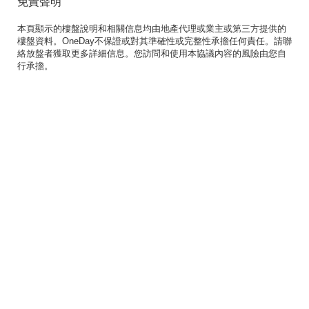
免責聲明
本頁顯示的樓盤說明和相關信息均由地產代理或業主或第三方提供的
樓盤資料。OneDay不保證或對其準確性或完整性承擔任何責任。請聯
絡放盤者獲取更多詳細信息。您訪問和使用本協議內容的風險由您自
行承擔。