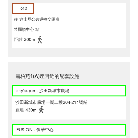
R42
往
迪士尼公共運輸交匯處
希爾頓中心
站
距離
300m
麗柏苑1(A)座附近的配套設施
city'super - 沙田新城巿廣場
沙田新城巿廣場一期二樓204-214號舖
距離
430m
FUSION - 偉華中心