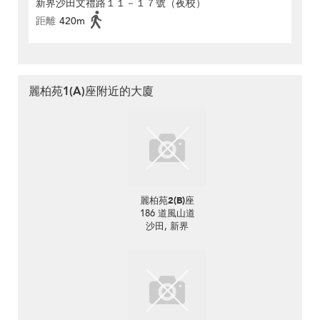
新界沙田文禮路１１－１７號（夜校）
距離
420m
麗柏苑1(A)座附近的大廈
麗柏苑2(B)座
186 道風山道
沙田, 新界