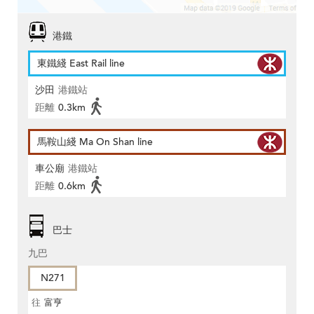
港鐵
東鐵綫 East Rail line
沙田
港鐵站
距離
0.3km
馬鞍山綫 Ma On Shan line
車公廟
港鐵站
距離
0.6km
巴士
九巴
N271
往
富亨