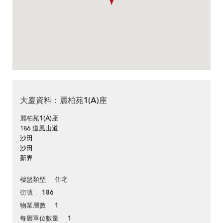
大廈資料：麗柏苑1(A)座
麗柏苑1(A)座
186 道風山道
沙田
沙田
新界
住宅
樓盤類型
186
街號
1
物業層數
1
每層單位數量