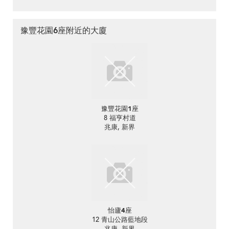
豫豐花園6座附近的大廈
豫豐花園1座
8 福亨村道
兆康, 新界
怡廬4座
12 青山公路藍地段
兆康, 新界