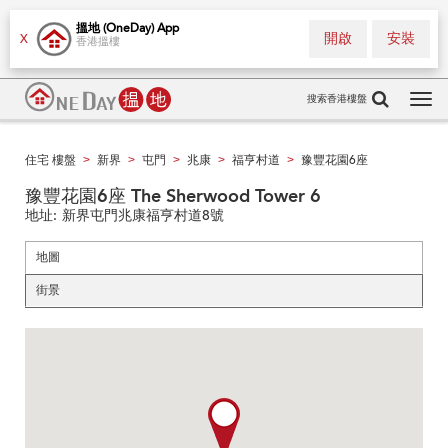
搵地 (OneDay) App
開啟
安裝
X
香港搵樓
搜索香港樓盤
Tog
navi
住宅 樓盤
新界
屯門
兆康
福亨村道
豫豐花園6座
>
>
>
>
>
豫豐花園6座 The Sherwood Tower 6
地址:
新界屯門兆康福亨村道8號
地圖
街景