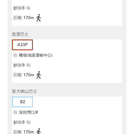
妙法寺
站
距離
170m
龍運巴士
A33P
往
機場(地面運輸中心)
妙法寺
站
距離
170m
新大嶼山巴士
B2
往
深圳灣口岸
妙法寺
站
距離
170m