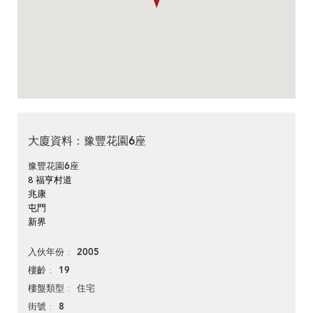
大廈資料：豫豐花園6座
豫豐花園6座
8 福亨村道
兆康
屯門
新界
2005
入伙年份
19
樓齡
住宅
樓盤類型
8
街號