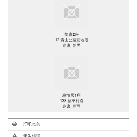
怡廬2座
12 青山公路藍地段
兆康, 新界
綠怡居1座
138 福亨村道
兆康, 新界
打印此頁
報告錯誤