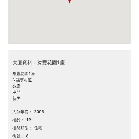
大廈資料：豫豐花園1座
豫豐花園1座
8 福亨村道
兆康
屯門
新界
2005
入伙年份
19
樓齡
住宅
樓盤類型
8
街號