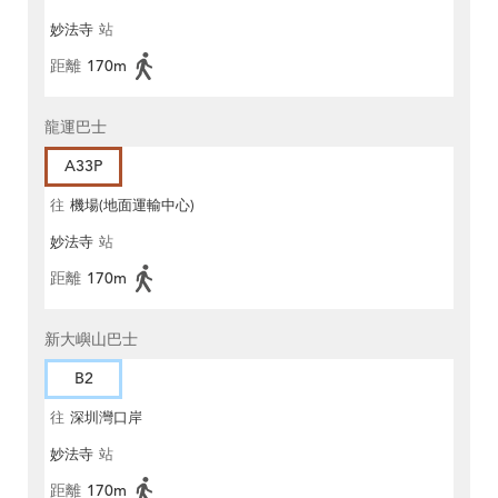
妙法寺
站
距離
170m
龍運巴士
A33P
往
機場(地面運輸中心)
妙法寺
站
距離
170m
新大嶼山巴士
B2
往
深圳灣口岸
妙法寺
站
距離
170m