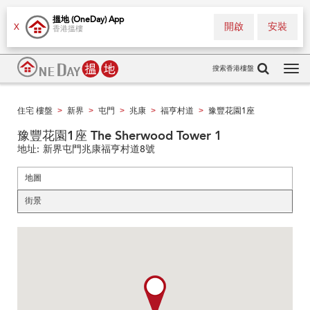
搵地 (OneDay) App
開啟
安裝
X
香港搵樓
搜索香港樓盤
Tog
navi
住宅 樓盤
新界
屯門
兆康
福亨村道
豫豐花園1座
>
>
>
>
>
豫豐花園1座 The Sherwood Tower 1
地址:
新界屯門兆康福亨村道8號
地圖
街景