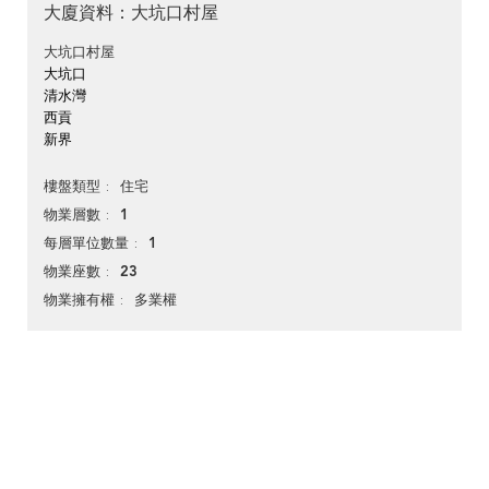
大廈資料：大坑口村屋
大坑口村屋
大坑口
清水灣
西貢
新界
住宅
樓盤類型
1
物業層數
1
每層單位數量
23
物業座數
多業權
物業擁有權