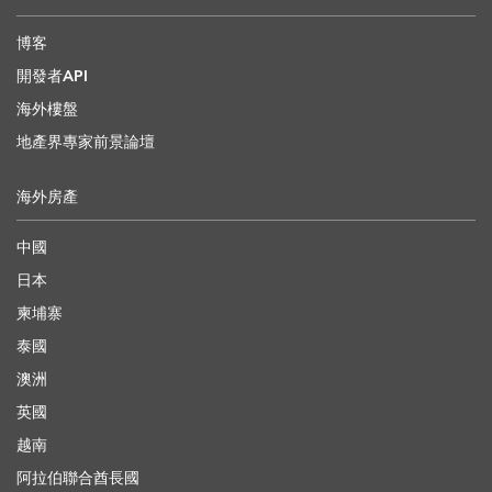
博客
開發者API
海外樓盤
地產界專家前景論壇
海外房產
中國
日本
柬埔寨
泰國
澳洲
英國
越南
阿拉伯聯合酋長國