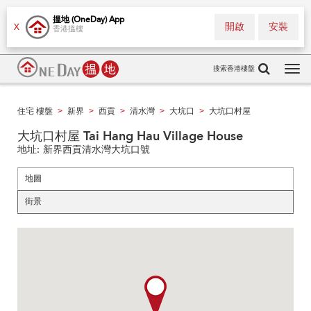
搵地 (OneDay) App
開啟
安裝
X
香港搵樓
搜索香港樓盤
Tog
navi
住宅 樓盤
新界
西貢
清水灣
大坑口
大坑口村屋
>
>
>
>
>
大坑口村屋 Tai Hang Hau Village House
地址:
新界西貢清水灣大坑口號
地圖
街景