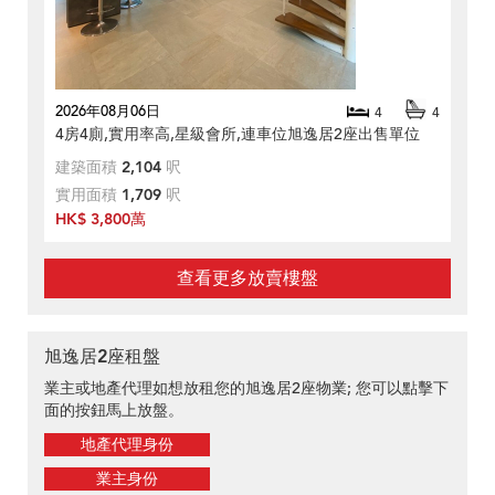
2026年08月06日
4
4
4房4廁,實用率高,星級會所,連車位旭逸居2座出售單位
建築面積
2,104
呎
實用面積
1,709
呎
HK$ 3,800萬
查看更多放賣樓盤
旭逸居2座租盤
業主或地產代理如想放租您的旭逸居2座物業; 您可以點擊下
面的按鈕馬上放盤。
地產代理身份
業主身份