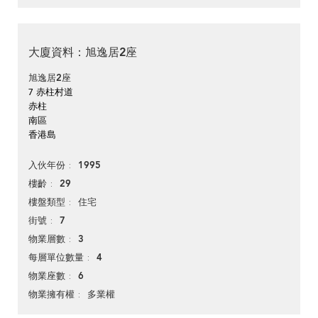
大廈資料：旭逸居2座
旭逸居2座
7 赤柱村道
赤柱
南區
香港島
1995
入伙年份
29
樓齡
住宅
樓盤類型
7
街號
3
物業層數
4
每層單位數量
6
物業座數
多業權
物業擁有權