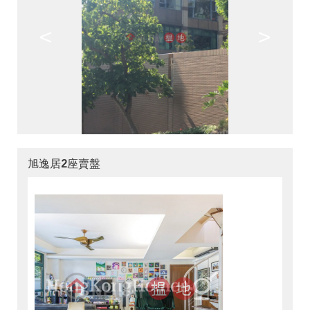
<
>
旭逸居2座賣盤