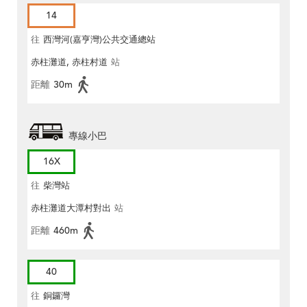
14
往
西灣河(嘉亨灣)公共交通總站
赤柱灘道, 赤柱村道
站
距離
30m
專線小巴
16X
往
柴灣站
赤柱灘道大潭村對出
站
距離
460m
40
往
銅鑼灣