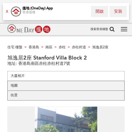
搵地 (OneDay) App
開啟
安裝
X
香港搵樓
搜索香港樓盤
Tog
navi
住宅 樓盤
香港島
南區
赤柱
赤柱村道
旭逸居2座
>
>
>
>
>
旭逸居2座 Stanford Villa Block 2
地址:
香港島南區赤柱赤柱村道7號
大廈相片
地圖
街景