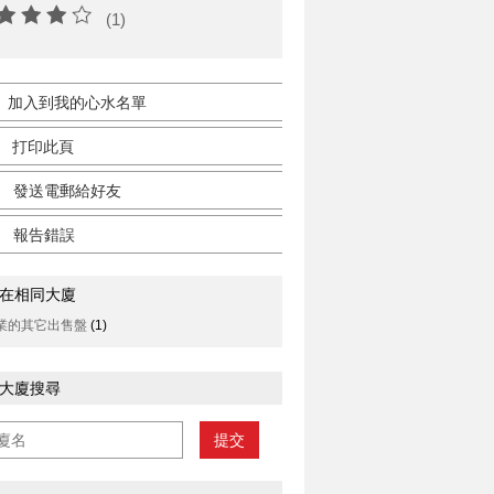
(1)
加入到我的心水名單
打印此頁
發送電郵給好友
報告錯誤
在相同大廈
業的其它出售盤
(1)
大廈搜尋
提交