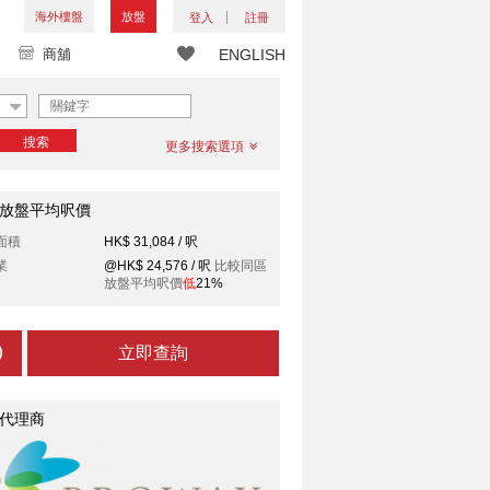
海外樓盤
放盤
登入
註冊
商舖
ENGLISH
搜索
更多搜索選項
放盤平均呎價
面積
HK$ 31,084 / 呎
業
@HK$ 24,576 / 呎
比較同區
放盤平均呎價
低
21%
立即查詢
代理商