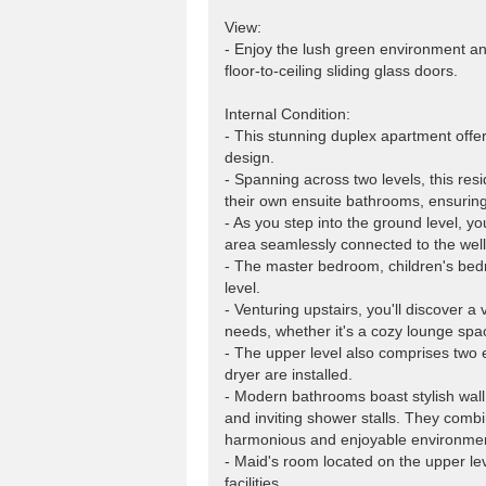
View:
- Enjoy the lush green environment and
floor-to-ceiling sliding glass doors.
Internal Condition:
- This stunning duplex apartment offer
design.
- Spanning across two levels, this re
their own ensuite bathrooms, ensurin
- As you step into the ground level, y
area seamlessly connected to the well
- The master bedroom, children's bed
level.
- Venturing upstairs, you'll discover a
needs, whether it's a cozy lounge spa
- The upper level also comprises two 
dryer are installed.
- Modern bathrooms boast stylish wall 
and inviting shower stalls. They combi
harmonious and enjoyable environment 
- Maid's room located on the upper le
facilities.