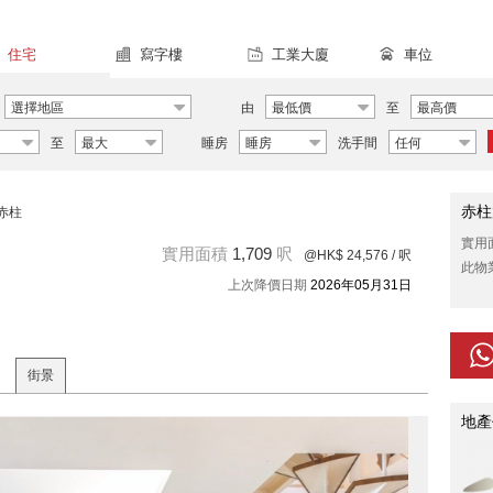
住宅
寫字樓
工業大廈
車位
選擇地區
由
最低價
至
最高價
至
最大
睡房
睡房
洗手間
任何
赤柱
赤柱
實用
實用面積
1,709
呎
@HK$ 24,576
/ 呎
此物
上次降價日期
2026年05月31日
街景
地產