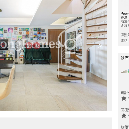
Prowa
香港
海富
金鐘夏
牌照
電話
>
發布
總評
回覆
放盤