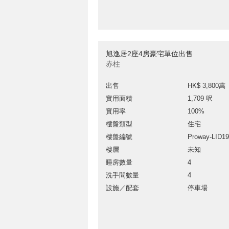
旭逸居2座4房豪宅單位出售
赤柱
出售
HK$ 3,800萬
實用面積
1,709 呎
實用率
100%
樓盤類型
住宅
樓盤編號
Proway-LID1
樓層
未知
睡房數量
4
洗手間數量
4
設施／配套
停車場