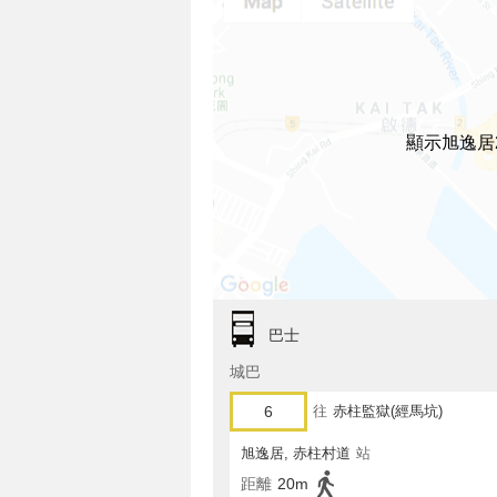
顯示旭逸居
巴士
城巴
6
往
赤柱監獄(經馬坑)
旭逸居, 赤柱村道
站
距離
20m