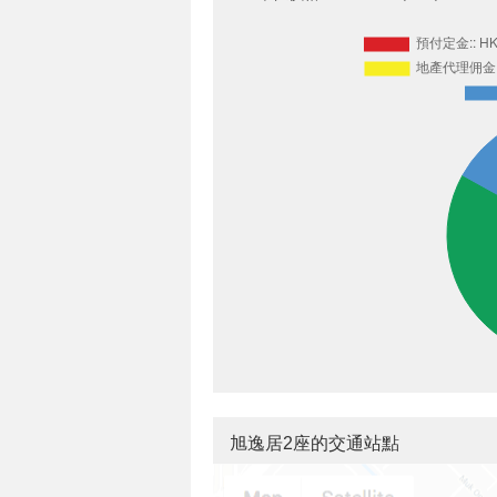
旭逸居2座的交通站點