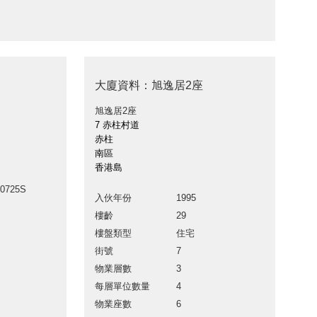
大廈資料：旭逸居2座
旭逸居2座
7 赤柱村道
赤柱
南區
香港島
90725S
入伙年份
1995
樓齡
29
樓盤類型
住宅
街號
7
物業層數
3
每層單位數量
4
物業座數
6