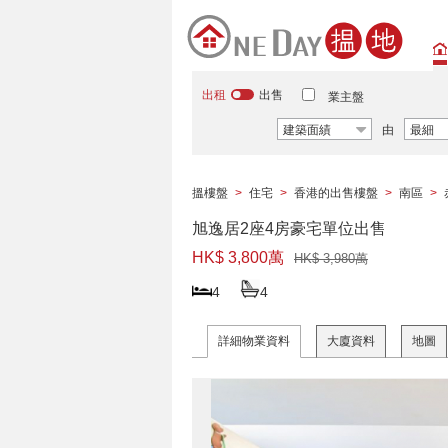
出租
出售
業主盤
建築面績
由
最細
搵樓盤
>
住宅
>
香港的出售樓盤
>
南區
>
旭逸居2座4房豪宅單位出售
HK$ 3,800萬
HK$ 3,980萬
4
4
詳細物業資料
大廈資料
地圖