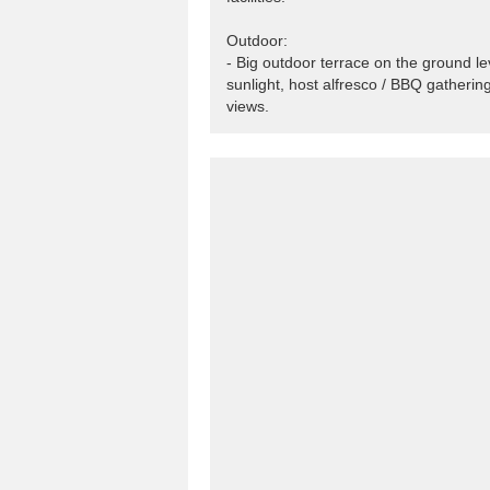
Outdoor:
- Big outdoor terrace on the ground le
sunlight, host alfresco / BBQ gatheri
views.