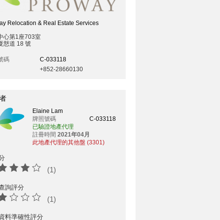
y Relocation & Real Estate Services
中心第1座703室
慤道 18 號
號碼
C-033118
+852-28660130
者
Elaine Lam
牌照號碼
C-033118
已驗證地產代理
註冊時間
2021年04月
此地產代理的其他盤 (3301)
分
(1)
查詢評分
(1)
資料準確性評分