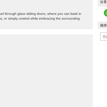
分享
vel through glass sliding doors, where you can bask in
ngs, or simply unwind while embracing the surrounding
保持