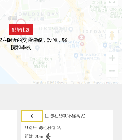
點擊此處
2座附近的交通連線，設施，醫
院和學校
6
往
赤柱監獄(不經馬坑)
旭逸居, 赤柱村道
站
距離
20m