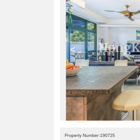
<
Property Number:190725