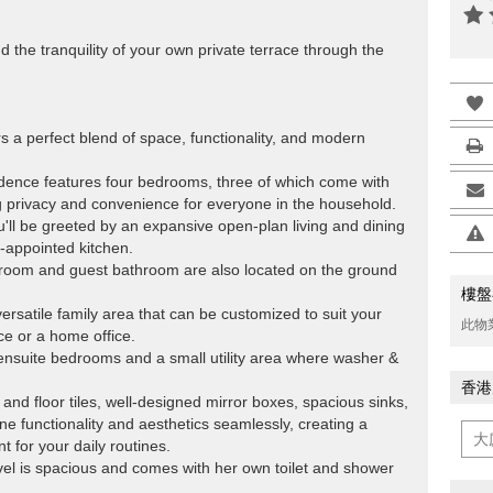
 the tranquility of your own private terrace through the
s a perfect blend of space, functionality, and modern
sidence features four bedrooms, three of which come with
g privacy and convenience for everyone in the household.
ou'll be greeted by an expansive open-plan living and dining
-appointed kitchen.
room and guest bathroom are also located on the ground
樓盤
 versatile family area that can be customized to suit your
此物
ce or a home office.
ensuite bedrooms and a small utility area where washer &
香港
and floor tiles, well-designed mirror boxes, spacious sinks,
ne functionality and aesthetics seamlessly, creating a
for your daily routines.
vel is spacious and comes with her own toilet and shower