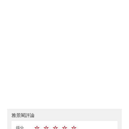
雅景閣評論
得分