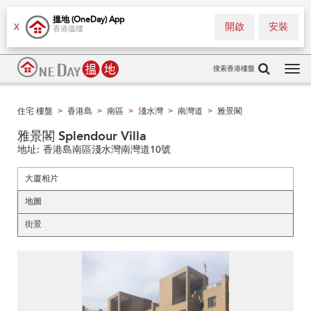
搵地 (OneDay) App
開啟
安裝
X
香港搵樓
搜索香港樓盤
Tog
navi
住宅 樓盤
香港島
南區
淺水灣
南灣道
雅景閣
>
>
>
>
>
雅景閣 Splendour Villa
地址:
香港島南區淺水灣南灣道10號
大廈相片
地圖
街景