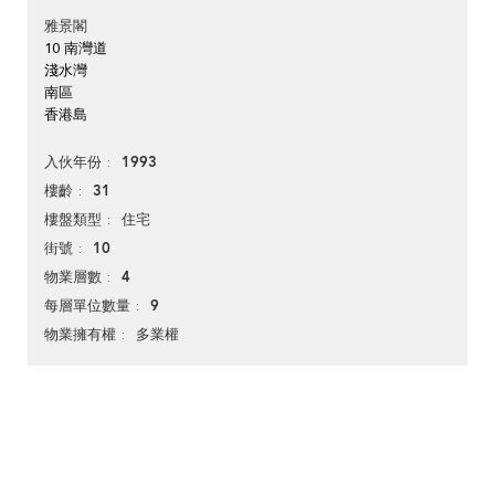
雅景閣
10 南灣道
淺水灣
南區
香港島
1993
入伙年份
31
樓齡
住宅
樓盤類型
10
街號
4
物業層數
9
每層單位數量
多業權
物業擁有權