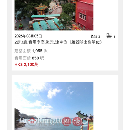
2026年08月05日
2
3
2房3廁,實用率高,海景,連車位《雅景閣出售單位》
建築面積
1,055
呎
實用面積
858
呎
HK$ 2,100萬