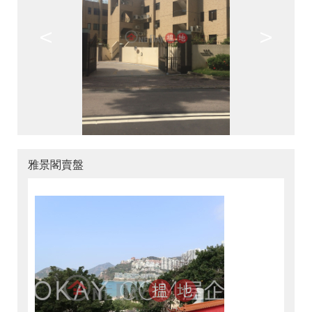
<
>
雅景閣賣盤