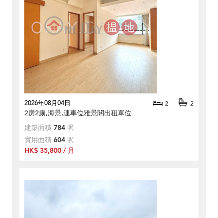
2026年08月04日
2
2
2房2廁,海景,連車位雅景閣出租單位
建築面積
784
呎
實用面積
604
呎
HK$ 35,800 / 月