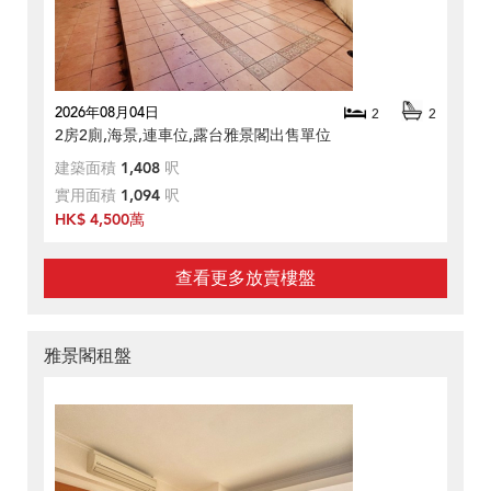
2026年08月04日
2
2
2房2廁,海景,連車位,露台雅景閣出售單位
建築面積
1,408
呎
實用面積
1,094
呎
HK$ 4,500萬
查看更多放賣樓盤
雅景閣租盤