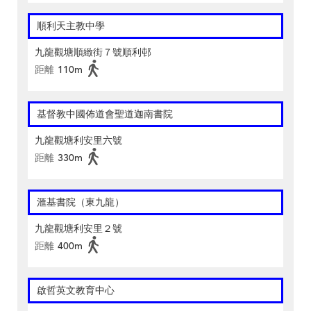
順利天主教中學
九龍觀塘順緻街７號順利邨
距離
110m
基督教中國佈道會聖道迦南書院
九龍觀塘利安里六號
距離
330m
滙基書院（東九龍）
九龍觀塘利安里２號
距離
400m
啟哲英文教育中心