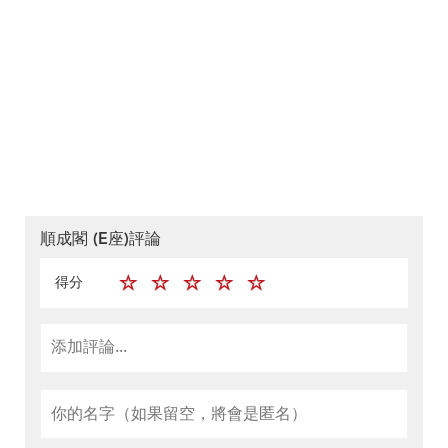
順成閣 (E座)評論
得分