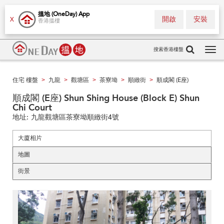
搵地 (OneDay) App
開啟
安裝
X
香港搵樓
搜索香港樓盤
Tog
navi
住宅 樓盤
九龍
觀塘區
茶寮坳
順緻街
順成閣 (E座)
>
>
>
>
>
順成閣 (E座) Shun Shing House (Block E) Shun
Chi Court
地址:
九龍觀塘區茶寮坳順緻街4號
大廈相片
地圖
街景