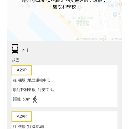
顯示順成閣 (E座)附近的交通連線，設施，
醫院和學校
巴士
城巴
A29P
往
機場 (地面運輸中心)
順利邨利業樓, 利安道
站
距離
50m
A29P
往
機場 (經國泰城)