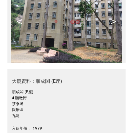
<
>
大廈資料：順成閣 (E座)
順成閣 (E座)
4 順緻街
茶寮坳
觀塘區
九龍
1979
入伙年份