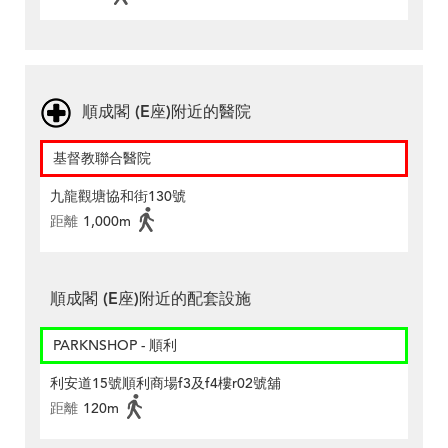
順成閣 (E座)附近的醫院
基督教聯合醫院
九龍觀塘協和街130號
距離
1,000m
順成閣 (E座)附近的配套設施
PARKNSHOP - 順利
利安道15號順利商場f3及f4樓r02號舖
距離
120m