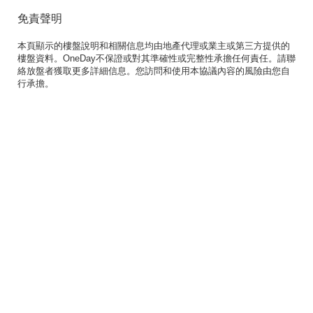
免責聲明
本頁顯示的樓盤說明和相關信息均由地產代理或業主或第三方提供的
樓盤資料。OneDay不保證或對其準確性或完整性承擔任何責任。請聯
絡放盤者獲取更多詳細信息。您訪問和使用本協議內容的風險由您自
行承擔。