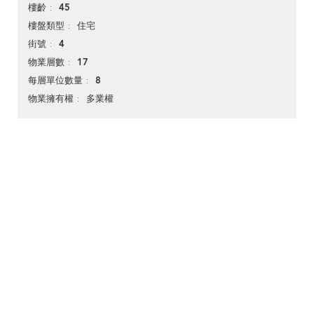
45
樓齡
住宅
樓盤類型
4
街號
17
物業層數
8
每層單位數量
多業權
物業擁有權