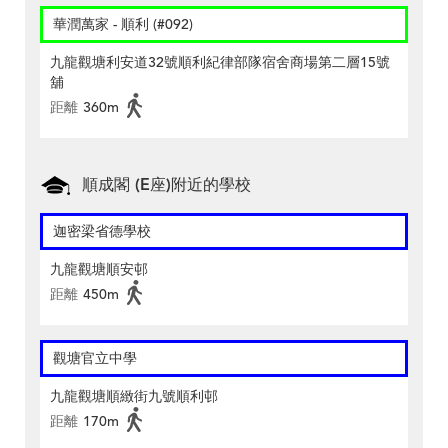
華潤萬家 - 順利 (#092)
九龍觀塘利安道32號順利紀律部隊宿舍商場第二層15號
舖
距離
360m
順成閣 (E座)附近的學校
迦密梁省德學校
九龍觀塘順安邨
距離
450m
觀塘官立中學
九龍觀塘順緻街九號順利邨
距離
170m