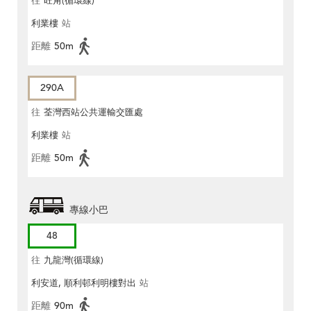
往
旺角(循環線)
利業樓
站
距離
50m
290A
往
荃灣西站公共運輸交匯處
利業樓
站
距離
50m
專線小巴
48
往
九龍灣(循環線)
利安道, 順利邨利明樓對出
站
距離
90m