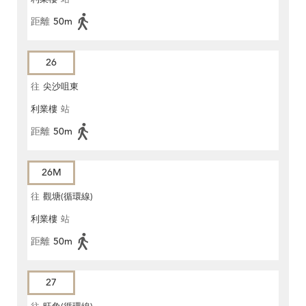
距離
50m
26
往
尖沙咀東
利業樓
站
距離
50m
26M
往
觀塘(循環線)
利業樓
站
距離
50m
27