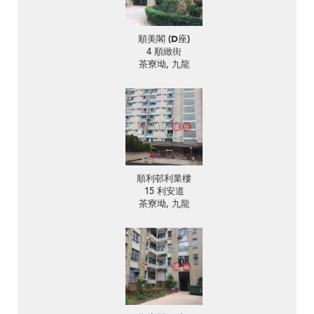
順美閣 (D座)
4 順緻街
茶寮坳, 九龍
順利邨利業樓
15 利安道
茶寮坳, 九龍