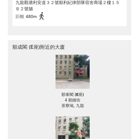
九龍觀塘利安道３２號順利紀律部隊宿舍商場２樓１５
Ｂ２號舖
距離
480m
順成閣 (E座)附近的大廈
順泰閣 (E座)
4 順緻街
茶寮坳, 九龍