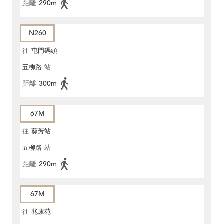
距離
290m
N260
往
屯門碼頭
五柳路
站
距離
300m
67M
往
葵芳站
五柳路
站
距離
290m
67M
往
兆康苑