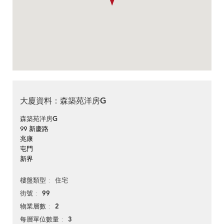
大廈資料：森築苑洋房G
森築苑洋房G
99 新慶路
兆康
屯門
新界
住宅
樓盤類型
99
街號
2
物業層數
3
每層單位數量