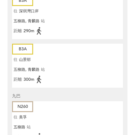
B3A
往
深圳灣口岸
五柳路, 青麟路
站
距離
290m
B3A
往
山景邨
五柳路, 青麟路
站
距離
300m
九巴
N260
往
美孚
五柳路
站