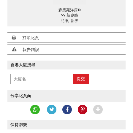
森築苑洋房D
99 新慶路
兆康, 新界
打印此頁
報告錯誤
香港大廈搜尋
提交
分享此頁面
保持聯繫