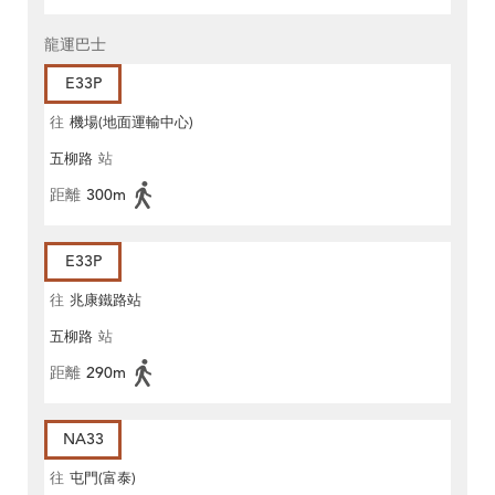
龍運巴士
E33P
往
機場(地面運輸中心)
五柳路
站
距離
300m
E33P
往
兆康鐵路站
五柳路
站
距離
290m
NA33
往
屯門(富泰)