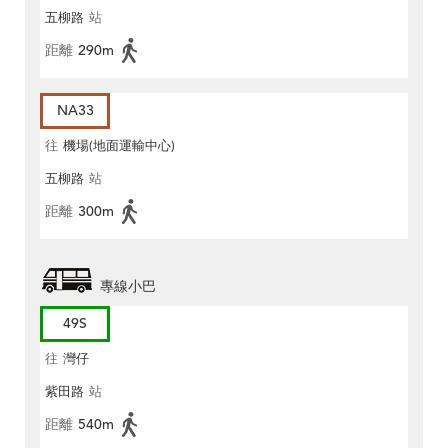
五柳路
站
距離
290m
NA33
往
機場(地面運輸中心)
五柳路
站
距離
300m
專線小巴
49S
往
灣仔
紫田路
站
距離
540m