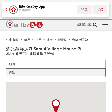
搵地 (OneDay) App
開啟
安裝
X
香港搵樓
搜索香港樓盤
Tog
navi
住宅 樓盤
新界
屯門
兆康
新慶路
森築苑洋房G
>
>
>
>
>
森築苑洋房G Samui Village House G
地址:
新界屯門兆康新慶路99號
地圖
街景