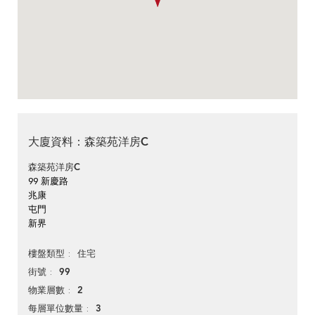
大廈資料：森築苑洋房C
森築苑洋房C
99 新慶路
兆康
屯門
新界
住宅
樓盤類型
99
街號
2
物業層數
3
每層單位數量