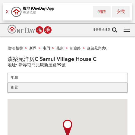
搵地 (OneDay) App
開啟
安裝
X
香港搵樓
搜索香港樓盤
Tog
navi
住宅 樓盤
新界
屯門
兆康
新慶路
森築苑洋房C
>
>
>
>
>
森築苑洋房C Samui Village House C
地址:
新界屯門兆康新慶路99號
地圖
街景