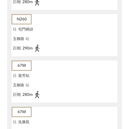
距離
280m
N260
往
屯門碼頭
五柳路
站
距離
290m
67M
往
葵芳站
五柳路
站
距離
280m
67M
往
兆康苑