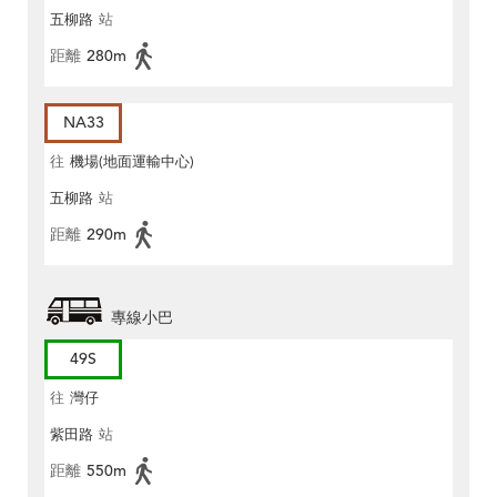
五柳路
站
距離
280m
NA33
往
機場(地面運輸中心)
五柳路
站
距離
290m
專線小巴
49S
往
灣仔
紫田路
站
距離
550m