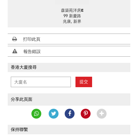
森築苑洋房E
99 新慶路
兆康, 新界
打印此頁
報告錯誤
香港大廈搜尋
提交
分享此頁面
保持聯繫