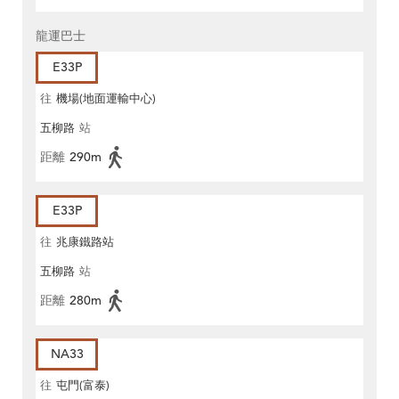
龍運巴士
E33P
往
機場(地面運輸中心)
五柳路
站
距離
290m
E33P
往
兆康鐵路站
五柳路
站
距離
280m
NA33
往
屯門(富泰)