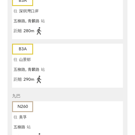
B3A
往
深圳灣口岸
五柳路, 青麟路
站
距離
280m
B3A
往
山景邨
五柳路, 青麟路
站
距離
290m
九巴
N260
往
美孚
五柳路
站