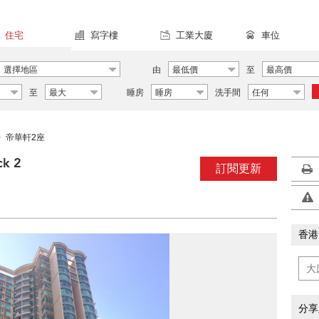
住宅
寫字樓
工業大廈
車位
選擇地區
由
最低價
至
最高價
至
最大
睡房
睡房
洗手間
任何
帝華軒2座
>
ck 2
訂閱更新
香港
分享