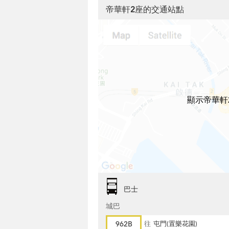
帝華軒2座的交通站點
顯示帝華軒
巴士
城巴
962B
往
屯門(置樂花園)