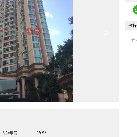
保持
>
1997
入伙年份