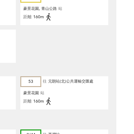
豪景花園, 青山公路
站
距離
160m
53
往
元朗站(北)公共運輸交匯處
豪景花園
站
距離
160m