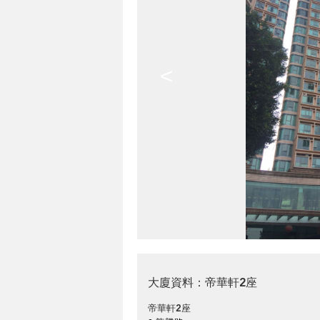
<
大廈資料：帝華軒2座
帝華軒2座