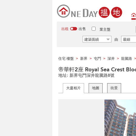
出租
出售
業主盤
建築面績
由
最細
住宅 樓盤
新界
屯門
深井
龍騰路
>
>
>
>
帝華軒2座 Royal Sea Crest Blo
地址:
新界屯門深井龍騰路8號
大廈相片
地圖
街景