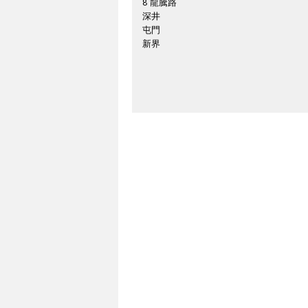
8 龍騰路
深井
屯門
新界