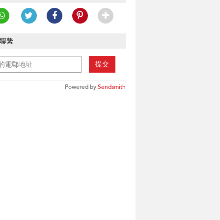
聯繫
提交
Powered by
Sendsmith