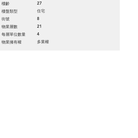
27
樓齡
住宅
樓盤類型
8
街號
21
物業層數
4
每層單位數量
多業權
物業擁有權