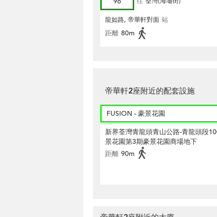
96
往
荃灣(海壩街)
龍如路, 帝華軒對面
站
距離
80m
帝華軒2座附近的配套設施
FUSION - 豪景花園
新界荃灣青龍頭青山公路-青龍頭段10
景花園第3期豪景花園商場地下
距離
90m