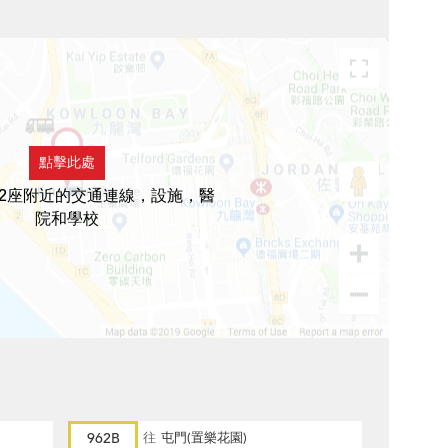
點擊此處
2座附近的交通連線，設施，醫
院和學校
962B
往
屯門(置樂花園)