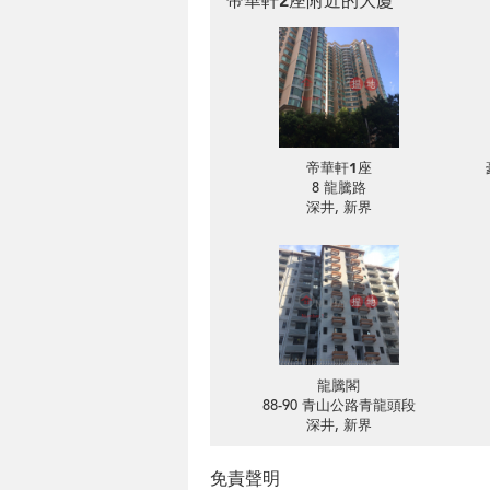
帝華軒2座附近的大廈
帝華軒1座
8 龍騰路
深井, 新界
龍騰閣
88-90 青山公路青龍頭段
深井, 新界
免責聲明