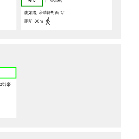
96M
往
荃灣站
龍如路, 帝華軒對面
站
距離
80m
0號豪