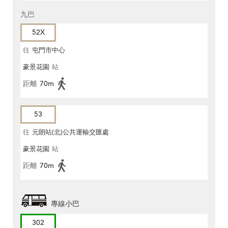
九巴
52X
往
屯門市中心
豪景花園
站
距離
70m
53
往
元朗站(北)公共運輸交匯處
豪景花園
站
距離
70m
專線小巴
302