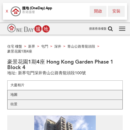
搵地 (OneDay) App
開啟
安裝
X
香港搵樓
搜索香港樓盤
Tog
navi
住宅 樓盤
新界
屯門
深井
青山公路青龍頭段
>
>
>
>
>
豪景花園1期4座
豪景花園1期4座 Hong Kong Garden Phase 1
Block 4
地址:
新界屯門深井青山公路青龍頭段100號
大廈相片
地圖
街景