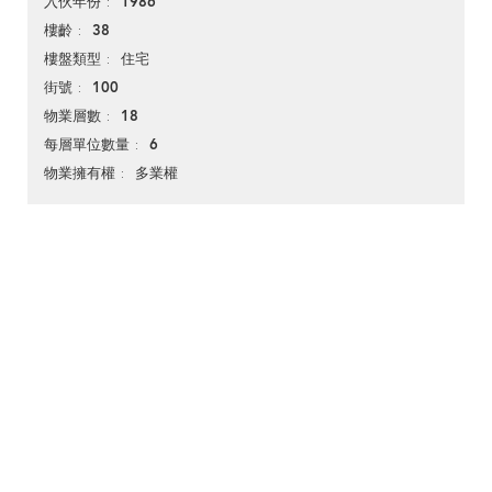
1986
入伙年份
38
樓齡
住宅
樓盤類型
100
街號
18
物業層數
6
每層單位數量
多業權
物業擁有權