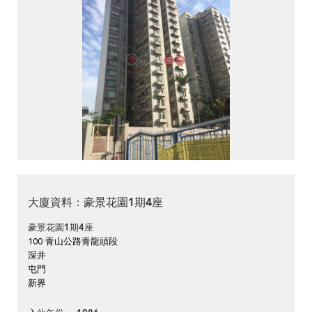
大廈資料：豪景花園1期4座
豪景花園1期4座
100 青山公路青龍頭段
深井
屯門
新界