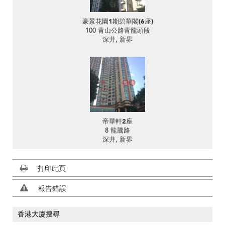
豪景花園1期碧華閣(6座)
100 青山公路青龍頭段
深井, 新界
帝華軒2座
8 龍騰路
深井, 新界
打印此頁
報告錯誤
香港大廈搜尋