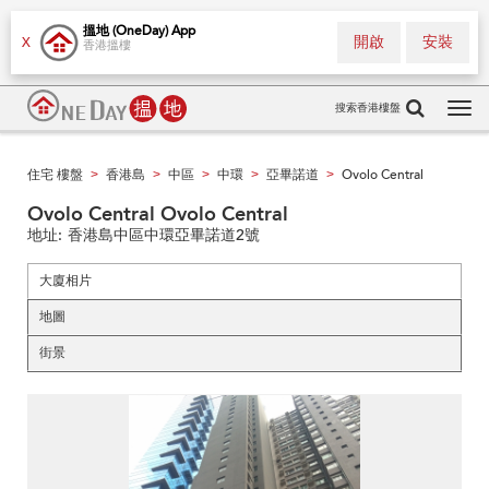
搵地 (OneDay) App
開啟
安裝
X
香港搵樓
搜索香港樓盤
Tog
navi
住宅 樓盤
香港島
中區
中環
亞畢諾道
Ovolo Central
>
>
>
>
>
Ovolo Central Ovolo Central
地址:
香港島中區中環亞畢諾道2號
大廈相片
地圖
街景