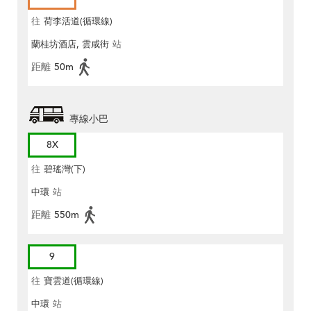
往
荷李活道(循環線)
蘭桂坊酒店, 雲咸街
站
距離
50m
專線小巴
8X
往
碧瑤灣(下)
中環
站
距離
550m
9
往
寶雲道(循環線)
中環
站