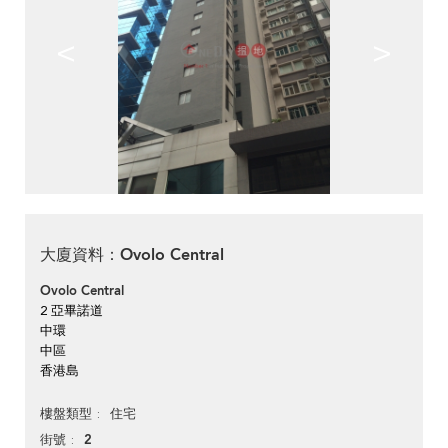
<
>
大廈資料：Ovolo Central
Ovolo Central
2 亞畢諾道
中環
中區
香港島
住宅
樓盤類型
2
街號