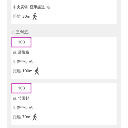
中央廣場, 亞畢諾道
站
距離
30m
九巴/城巴
103
往
蒲飛路
明愛中心
站
距離
100m
103
往
竹園邨
明愛中心
站
距離
70m