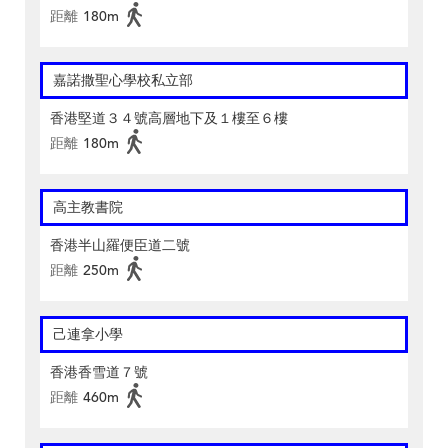
距離
180m
嘉諾撒聖心學校私立部
香港堅道３４號高層地下及１樓至６樓
距離
180m
高主教書院
香港半山羅便臣道二號
距離
250m
己連拿小學
香港香雪道７號
距離
460m