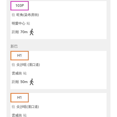
103P
往
旺角(染布房街)
明愛中心
站
距離
70m
新巴
H1
往
尖沙咀 (漢口道)
雲咸街
站
距離
50m
H1
往
尖沙咀(漢口道)
雲咸街
站