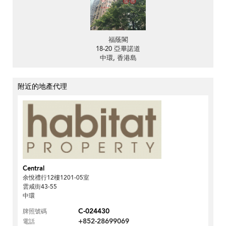
福蔭閣
18-20 亞畢諾道
中環, 香港島
附近的地產代理
Central
余悅禮行12樓1201-05室
雲咸街43-55
中環
C-024430
牌照號碼
+852-28699069
電話