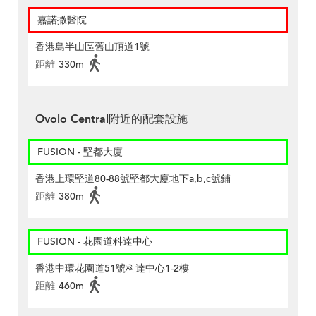
嘉諾撒醫院
香港島半山區舊山頂道1號
距離
330m
Ovolo Central附近的配套設施
FUSION - 堅都大廈
香港上環堅道80-88號堅都大廈地下a,b,c號鋪
距離
380m
FUSION - 花園道科達中心
香港中環花園道51號科達中心1-2樓
距離
460m