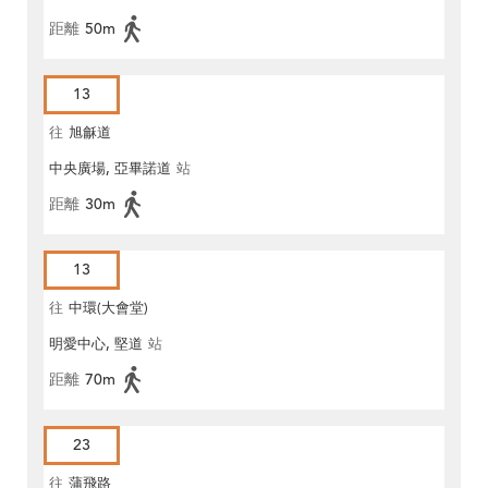
距離
50m
13
往
旭龢道
中央廣場, 亞畢諾道
站
距離
30m
13
往
中環(大會堂)
明愛中心, 堅道
站
距離
70m
23
往
蒲飛路