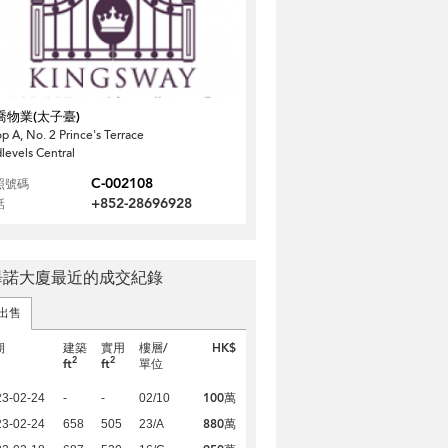
喬物業(太子臺)
p A, No. 2 Prince's Terrace
levels Central
C-002108
照號碼
+852-28696928
話
畢諾大廈最近的成交紀錄
出售
期
建築
實用
樓層/
HK$
2
2
ft
ft
單位
100萬
23-02-24
-
-
02/10
880萬
23-02-24
658
505
23/A