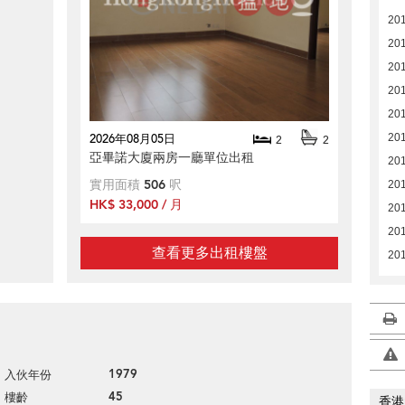
20
20
20
20
20
20
2026年08月05日
2
2
亞畢諾大廈兩房一廳單位出租
20
實用面積
506
呎
201
HK$ 33,000 / 月
201
201
查看更多出租樓盤
201
1979
入伙年份
45
樓齡
香港