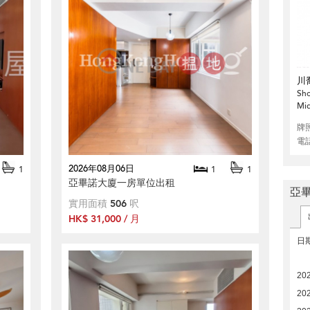
川
Sho
Mid
牌
電
2026年08月06日
1
1
1
亞畢諾大廈一房單位出租
亞
實用面積
506
呎
HK$ 31,000 / 月
日
20
20