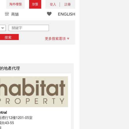
海外樓盤
放盤
登入
註冊
ENGLISH
商舖
搜索
更多搜索選項
的地產代理
tral
禮行12樓1201-05室
街43-55
環