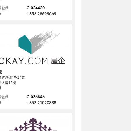
C-024430
照號碼
+852-28699069
話
環
雲咸街19-27號
信大廈15樓
港
C-036846
照號碼
+852-21020888
話