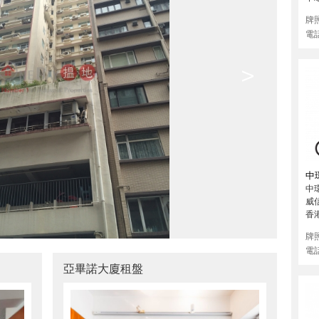
牌
電
>
中
中環
威
香
牌
電
亞畢諾大廈租盤