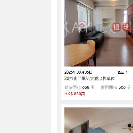
2026年08月06日
2
2房1廁亞畢諾大廈出售單位
建築面積
658
呎
實用面積
506
呎
HK$ 830萬