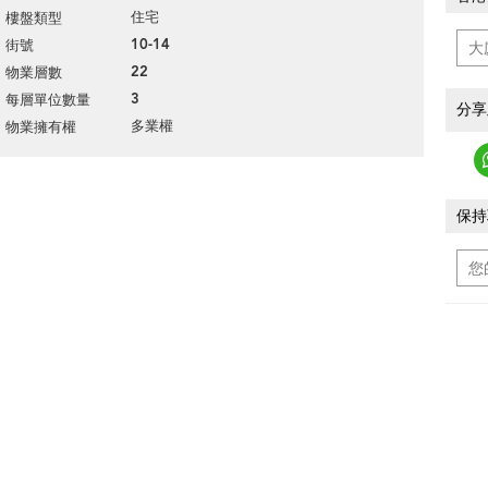
住宅
樓盤類型
10-14
街號
22
物業層數
3
每層單位數量
分享
多業權
物業擁有權
保持