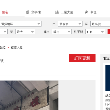
住宅
寫字樓
工業大廈
車位
選擇地區
由
最低價
至
最高價
至
最大
睡房
睡房
洗手間
任何
頓道
禮信大廈
>
訂閱更新
附近
6號
總
銅
時代
香