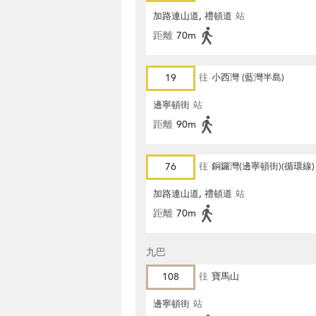
加路連山道, 禮頓道
站
距離
70m
19
往
小西灣 (藍灣半島)
邊寧頓街
站
距離
90m
76
往
銅鑼灣(邊寧頓街)(循環線)
加路連山道, 禮頓道
站
距離
70m
九巴
108
往
寶馬山
邊寧頓街
站