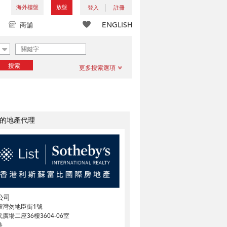
海外樓盤
放盤
登入
註冊
ENGLISH
商舖
搜索
更多搜索選項
的地產代理
公司
鑼灣勿地臣街1號
廣場二座36樓3604-06室
港