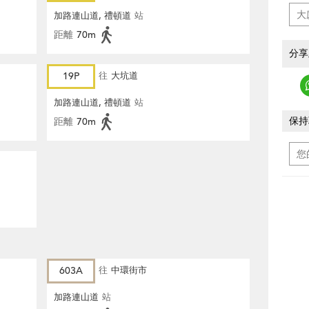
加路連山道, 禮頓道
站
距離
70m
分享
19P
往
大坑道
加路連山道, 禮頓道
站
保持
距離
70m
603A
往
中環街市
加路連山道
站