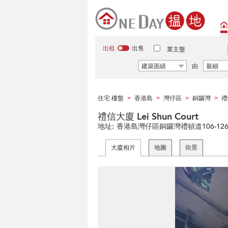
出租
出售
業主盤
建築面績
由
最細
住宅 樓盤
香港島
灣仔區
銅鑼灣
禮
>
>
>
>
禮信大廈 Lei Shun Court
地址:
香港島灣仔區銅鑼灣禮頓道106-12
大廈相片
地圖
街景