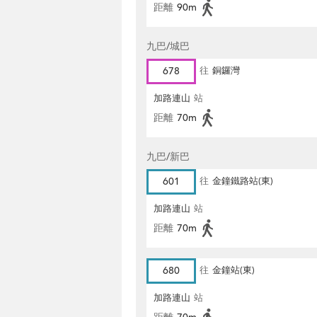
距離
90m
九巴/城巴
678
往
銅鑼灣
加路連山
站
距離
70m
九巴/新巴
601
往
金鐘鐵路站(東)
加路連山
站
距離
70m
680
往
金鐘站(東)
加路連山
站