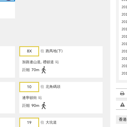
20
201
20
201
201
20
8X
往
跑馬地(下)
20
20
加路連山道, 禮頓道
站
20
距離
70m
201
10
往
北角碼頭
邊寧頓街
站
距離
90m
香港
19
往
大坑道