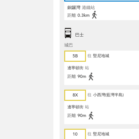
銅鑼灣
港鐵站
距離
0.3km
巴士
城巴
5B
往
堅尼地城
邊寧頓街
站
距離
90m
8X
往
小西灣(藍灣半島)
邊寧頓街
站
距離
90m
10
往
堅尼地城