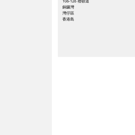
106-126 禮頓道
銅鑼灣
灣仔區
香港島