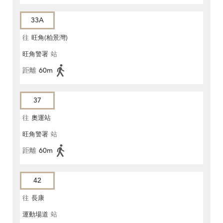
33A
往
旺角(柏景灣)
旺角警署
站
距離
60m
37
往
奧運站
旺角警署
站
距離
60m
42
往
長康
運動場道
站