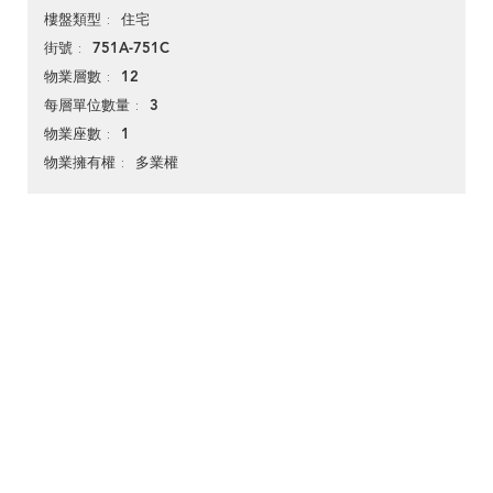
住宅
樓盤類型
751A-751C
街號
12
物業層數
3
每層單位數量
1
物業座數
多業權
物業擁有權