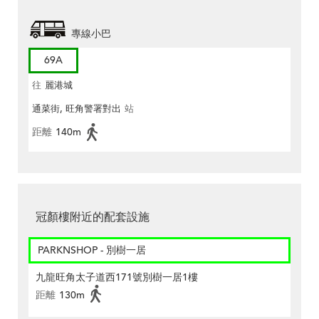
專線小巴
69A
往
麗港城
通菜街, 旺角警署對出
站
距離
140m
冠顏樓附近的配套設施
PARKNSHOP - 別樹一居
九龍旺角太子道西171號別樹一居1樓
距離
130m