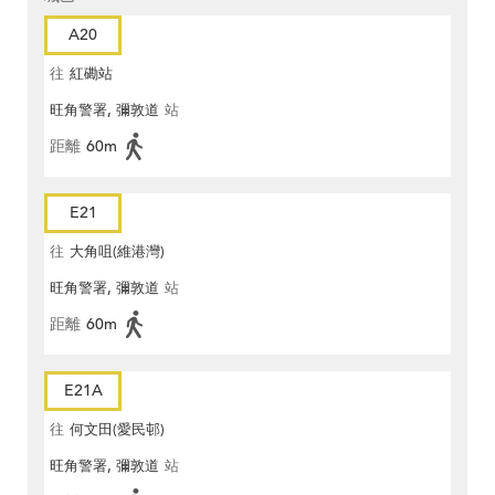
A20
往
紅磡站
旺角警署, 彌敦道
站
距離
60m
E21
往
大角咀(維港灣)
旺角警署, 彌敦道
站
距離
60m
E21A
往
何文田(愛民邨)
旺角警署, 彌敦道
站