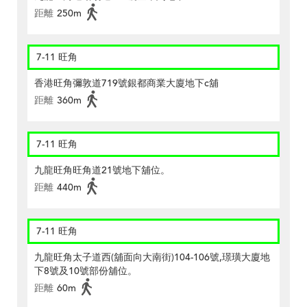
距離
250m
7-11 旺角
香港旺角彌敦道719號銀都商業大廈地下c舖
距離
360m
7-11 旺角
九龍旺角旺角道21號地下舖位。
距離
440m
7-11 旺角
九龍旺角太子道西(舖面向大南街)104-106號,璟璜大廈地
下8號及10號部份舖位。
距離
60m