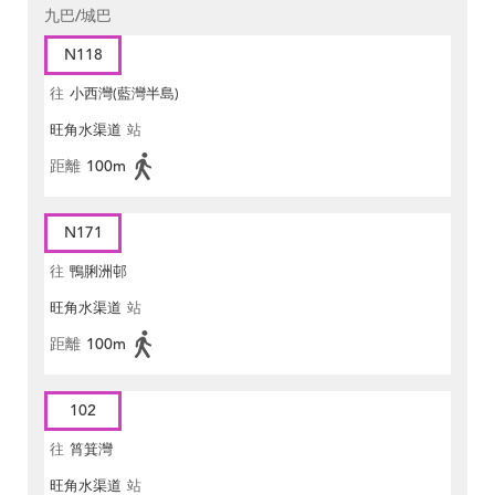
九巴/城巴
N118
往
小西灣(藍灣半島)
旺角水渠道
站
距離
100m
N171
往
鴨脷洲邨
旺角水渠道
站
距離
100m
102
往
筲箕灣
旺角水渠道
站