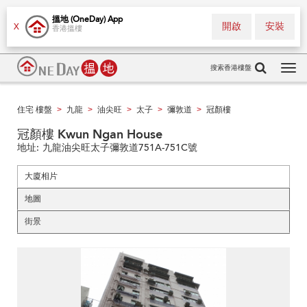
搵地 (OneDay) App
開啟
安裝
X
香港搵樓
搜索香港樓盤
Tog
navi
住宅 樓盤
九龍
油尖旺
太子
彌敦道
冠顏樓
>
>
>
>
>
冠顏樓 Kwun Ngan House
地址:
九龍油尖旺太子彌敦道751A-751C號
大廈相片
地圖
街景