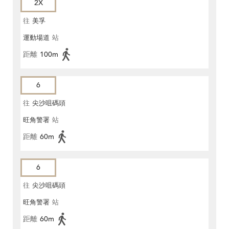
2X
往
美孚
運動場道
站
距離
100m
6
往
尖沙咀碼頭
旺角警署
站
距離
60m
6
往
尖沙咀碼頭
旺角警署
站
距離
60m