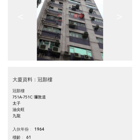
<
>
大廈資料：冠顏樓
冠顏樓
751A-751C 彌敦道
太子
油尖旺
九龍
1964
入伙年份
61
樓齡