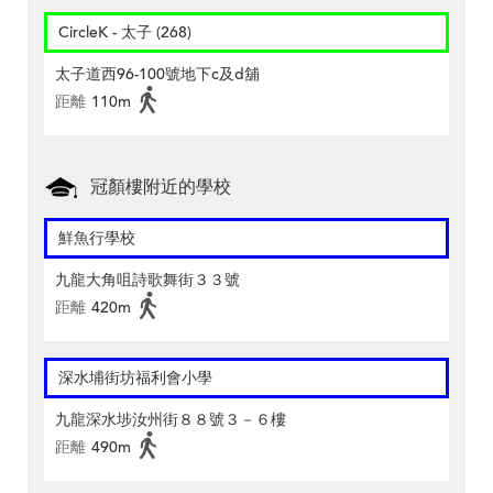
CircleK - 太子 (268)
太子道西96-100號地下c及d舖
距離
110m
冠顏樓附近的學校
鮮魚行學校
九龍大角咀詩歌舞街３３號
距離
420m
深水埔街坊福利會小學
九龍深水埗汝州街８８號３－６樓
距離
490m