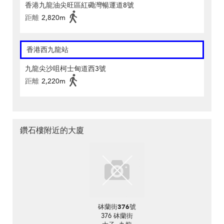
香港九龍油尖旺區紅磡灣暢運道8號
距離
2,820m
香港西九龍站
九龍尖沙咀柯士甸道西3號
距離
2,220m
鑽石樓附近的大廈
砵蘭街376號
376 砵蘭街