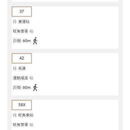
37
往
奧運站
旺角警署
站
距離
60m
42
往
長康
運動場道
站
距離
60m
58X
往
旺角東站
旺角警署
站