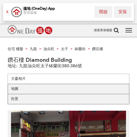
搵地 (OneDay) App
開啟
安裝
X
香港搵樓
搜索香港樓盤
Tog
navi
住宅 樓盤
九龍
油尖旺
太子
砵蘭街
鑽石樓
>
>
>
>
>
鑽石樓 Diamond Building
地址:
九龍油尖旺太子砵蘭街380-386號
大廈相片
地圖
街景