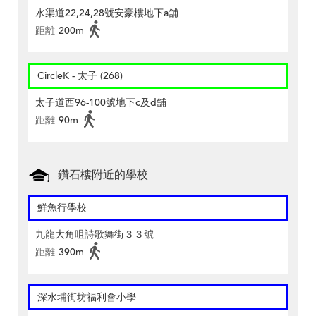
水渠道22,24,28號安豪樓地下a舖
距離
200m
CircleK - 太子 (268)
太子道西96-100號地下c及d舖
距離
90m
鑽石樓附近的學校
鮮魚行學校
九龍大角咀詩歌舞街３３號
距離
390m
深水埔街坊福利會小學