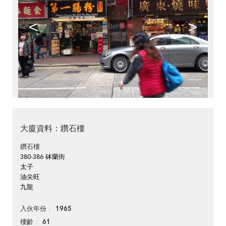
<
>
大廈資料：鑽石樓
鑽石樓
380-386 砵蘭街
太子
油尖旺
九龍
1965
入伙年份
61
樓齡