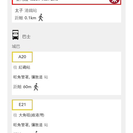
太子
港鐵站
距離
0.1km
巴士
城巴
A20
往
紅磡站
旺角警署, 彌敦道
站
距離
60m
E21
往
大角咀(維港灣)
旺角警署, 彌敦道
站