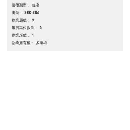
住宅
樓盤類型
380-386
街號
9
物業層數
6
每層單位數量
1
物業座數
多業權
物業擁有權