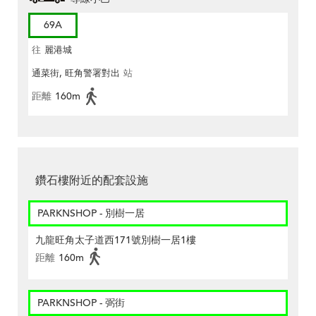
69A
往
麗港城
通菜街, 旺角警署對出
站
距離
160m
鑽石樓附近的配套設施
PARKNSHOP - 別樹一居
九龍旺角太子道西171號別樹一居1樓
距離
160m
PARKNSHOP - 弼街