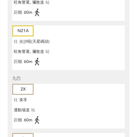
旺角警署, 彌敦道
站
距離
60m
N21A
往
尖沙咀(天星碼頭)
旺角警署, 彌敦道
站
距離
60m
九巴
2X
往
美孚
運動場道
站
距離
60m