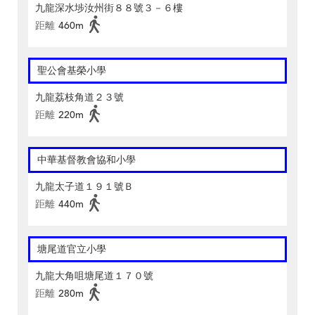
九龍深水埗汝州街８８號３－６樓
距離
460m
聖公會基榮小學
九龍荔枝角道２３號
距離
220m
中華基督教會協和小學
九龍太子道１９１號Ｂ
距離
440m
塘尾道官立小學
九龍大角咀塘尾道１７０號
距離
280m