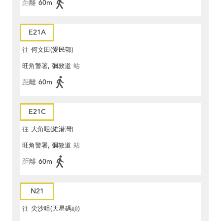
距離
60m
E21A
往
何文田(愛民邨)
旺角警署, 彌敦道
站
距離
60m
E21C
往
大角咀(維港灣)
旺角警署, 彌敦道
站
距離
60m
N21
往
尖沙咀(天星碼頭)