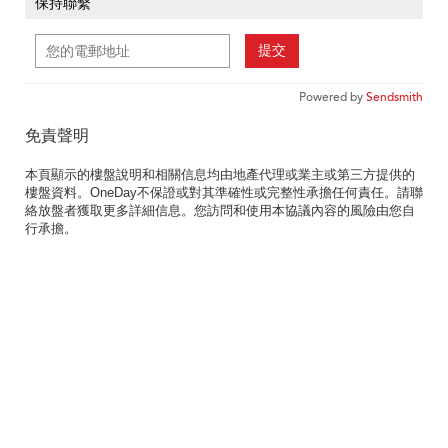
保持聯繫
提交
Powered by
Sendsmith
免責聲明
本頁顯示的樓盤說明和相關信息均由地產代理或業主或第三方提供的
樓盤資料。OneDay不保證或對其準確性或完整性承擔任何責任。請聯
絡放盤者獲取更多詳細信息。您訪問和使用本協議內容的風險由您自
行承擔。