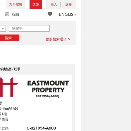
海外樓盤
放盤
登入
註冊
ENGLISH
商舖
搜索
更多搜索選項
的地產代理
貢
春街66號A段
園1樓
界西貢
C-021954-A000
照號碼