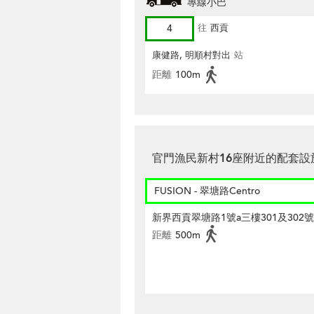
專線小巴
4
往
西貢
康健路, 明順村對出
站
距離
100m
官門漁民新村16座附近的配套設
FUSION - 翠塘路Centro
新界西貢翠塘路1號a三樓301及302
距離
500m