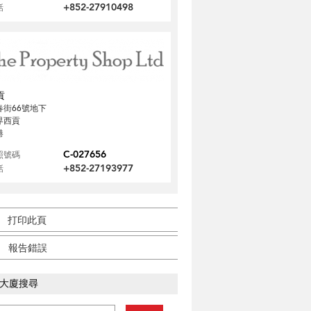
+852-27910498
話
貢
春街66號地下
界西貢
港
C-027656
照號碼
+852-27193977
話
打印此頁
報告錯誤
大廈搜尋