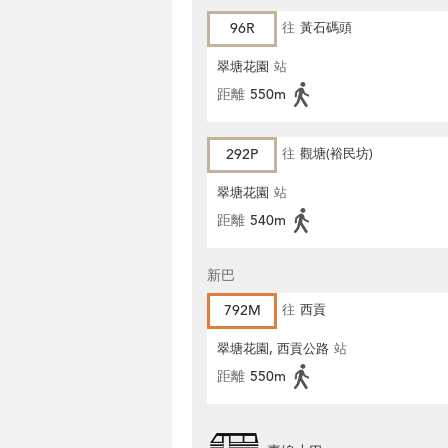
96R
往
黃石碼頭
翠塘花園
站
距離
550m
292P
往
觀塘(裕民坊)
翠塘花園
站
距離
540m
新巴
792M
往
西貢
翠塘花園, 西貢公路
站
距離
550m