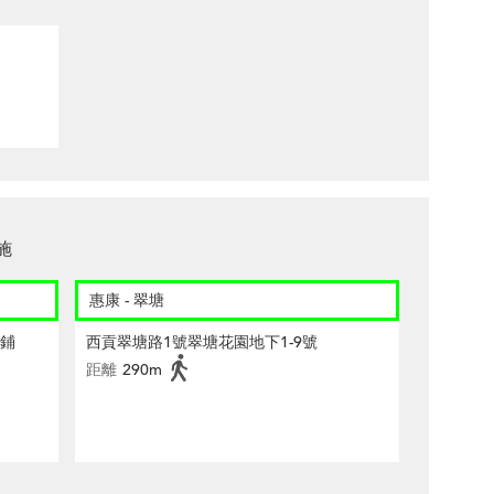
施
惠康 - 翠塘
號鋪
西貢翠塘路1號翠塘花園地下1-9號
距離
290m