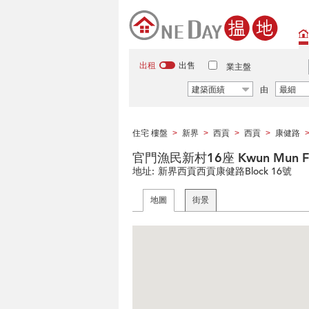
出租
出售
業主盤
建築面績
由
最細
住宅 樓盤
新界
西貢
西貢
康健路
>
>
>
>
官門漁民新村16座 Kwun Mun Fishe
地址:
新界西貢西貢康健路Block 16號
地圖
街景