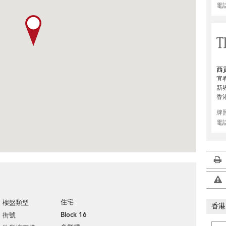
電
西
宜
新
香
牌
電
住宅
樓盤類型
香港
Block 16
街號