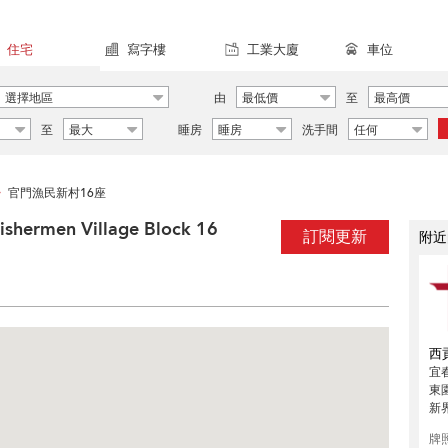
住宅
寫字樓
工業大廈
車位
選擇地區
由
最低價
至
最高價
至
最大
睡房
睡房
洗手間
任何
官門漁民新村16座
>
rmen Village Block 16
訂閱更新
附近
西
宜
東
新
牌