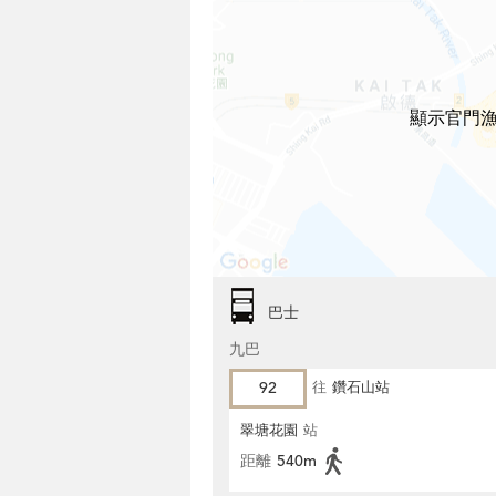
顯示官門漁
巴士
九巴
92
往
鑽石山站
翠塘花園
站
距離
540m