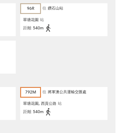
96R
往
鑽石山站
翠塘花園
站
距離
540m
792M
往
將軍澳公共運輸交匯處
翠塘花園, 西貢公路
站
距離
540m