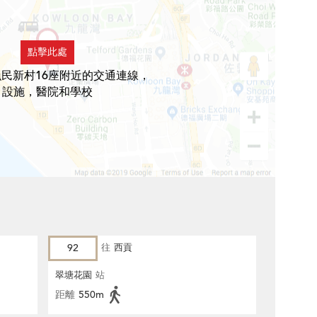
點擊此處
民新村16座附近的交通連線，
設施，醫院和學校
92
往
西貢
翠塘花園
站
距離
550m