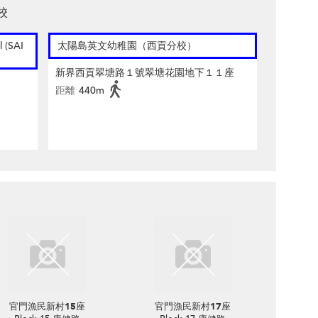
校
l (SAI
太陽島英文幼稚園（西貢分校）
新界西貢翠塘路１號翠塘花園地下１１座
距離
440m
官門漁民新村15座
官門漁民新村17座