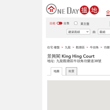
出租
出售
業主盤
建築面績
由
最細
住宅 樓盤
九龍
觀塘區
牛頭角
功樂
>
>
>
>
景興閣 King Hing Court
地址:
九龍觀塘區牛頭角功樂道38號
地圖
街景