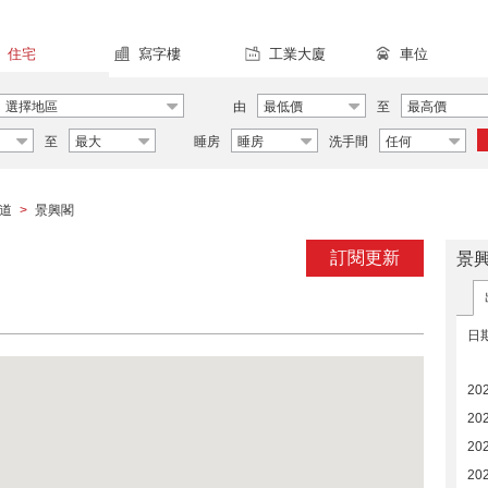
住宅
寫字樓
工業大廈
車位
選擇地區
由
最低價
至
最高價
至
最大
睡房
睡房
洗手間
任何
道
景興閣
>
訂閱更新
景
日
20
20
202
20