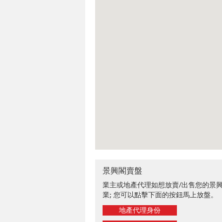
景興閣賣盤
業主或地產代理如想放賣/出售您的景
業; 您可以點擊下面的按鈕馬上放盤。
地產代理身份