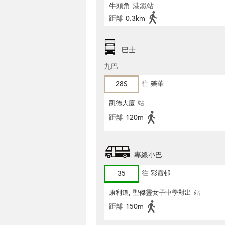
牛頭角
港鐵站
距離
0.3km
巴士
九巴
28S
往
樂華
凱德大廈
站
距離
120m
專線小巴
35
往
彩霞邨
康利道, 聖傑靈女子中學對出
站
距離
150m