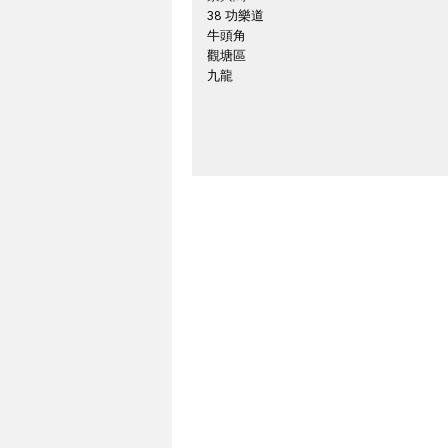
38 功樂道
牛頭角
觀塘區
九龍