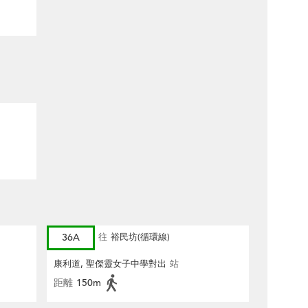
36A
往
裕民坊(循環線)
康利道, 聖傑靈女子中學對出
站
距離
150m