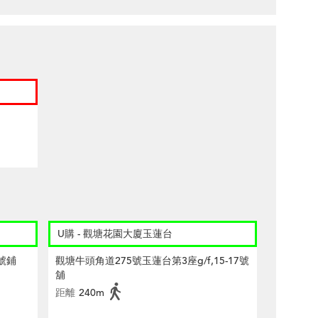
U購 - 觀塘花園大廈玉蓮台
號鋪
觀塘牛頭角道275號玉蓮台第3座g/f,15-17號
舖
距離
240m