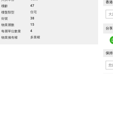
香港
47
樓齡
住宅
樓盤類型
38
街號
15
物業層數
分享
4
每層單位數量
多業權
物業擁有權
保持