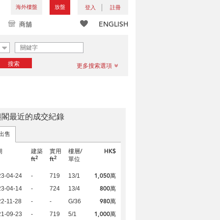
海外樓盤
放盤
登入
註冊
ENGLISH
商舖
搜索
更多搜索選項
興閣最近的成交紀錄
出售
期
建築
實用
樓層/
HK$
2
2
ft
ft
單位
1,050萬
23-04-24
-
719
13/1
800萬
23-04-14
-
724
13/4
980萬
2-11-28
-
-
G/36
1,000萬
21-09-23
-
719
5/1