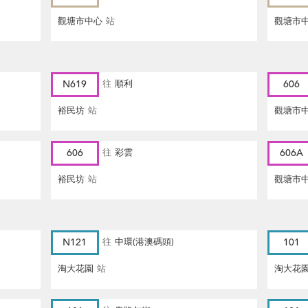
觀塘市中心
站
觀塘市
N619
往
順利
606
裕民坊
站
觀塘市
606
往
彩雲
606A
裕民坊
站
觀塘市
N121
往
中環(港澳碼頭)
101
淘大花園
站
淘大花