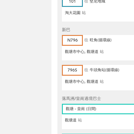
101
往
堅尼地城
淘大花園
站
新巴
N796
往
旺角(循環線)
觀塘市中心, 觀塘道
站
796S
往
牛頭角站(循環線)
觀塘市中心, 觀塘道
站
落馬洲/皇崗過境巴士
觀塘 - 皇崗 (日間)
觀塘道
站