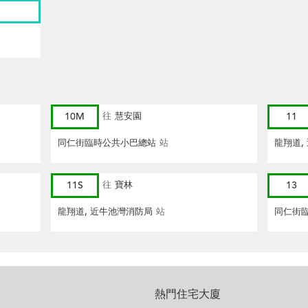
10M
往
慧安園
11
同仁街臨時公共小巴總站
站
龍翔道,
11S
往
寶林
13
龍翔道, 近牛池灣消防局
站
同仁街
熱門住宅大廈