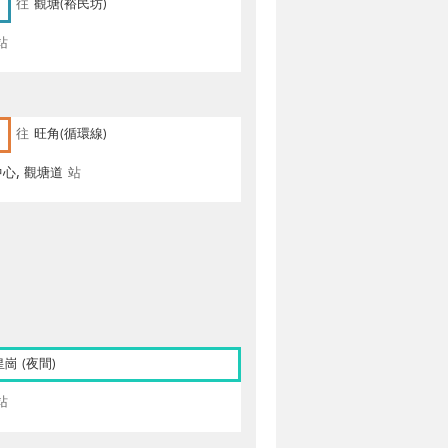
往
觀塘(裕民坊)
站
往
旺角(循環線)
心, 觀塘道
站
皇崗 (夜間)
站