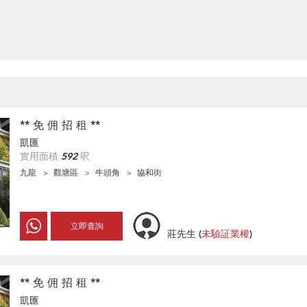
** 免 佣 招 租 **
凱匯
實用面積
592
呎
九龍
觀塘區
牛頭角
協和街
立即查詢
莊先生
(
未驗証業權
)
** 免 佣 招 租 **
凱匯