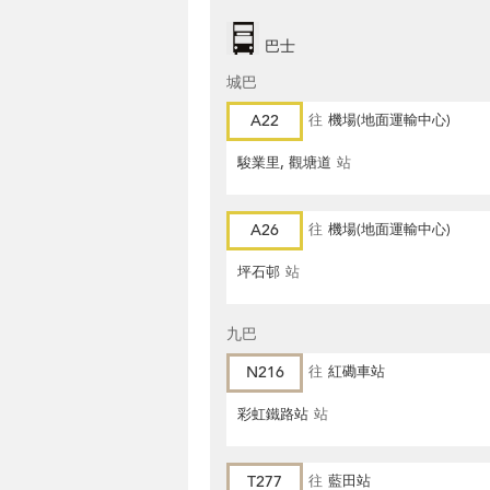
巴士
城巴
A22
往
機場(地面運輸中心)
駿業里, 觀塘道
站
A26
往
機場(地面運輸中心)
坪石邨
站
九巴
N216
往
紅磡車站
彩虹鐵路站
站
T277
往
藍田站