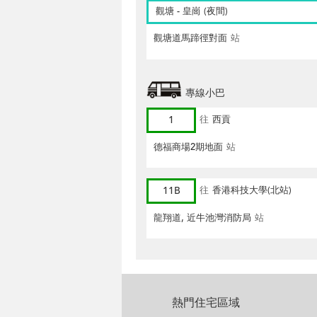
觀塘 - 皇崗 (夜間)
觀塘道馬蹄徑對面
站
專線小巴
1
往
西貢
德福商場2期地面
站
11B
往
香港科技大學(北站)
龍翔道, 近牛池灣消防局
站
熱門住宅區域