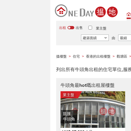
出租
出售
業主盤
建築面績
由
最細
搵樓盤
住宅
香港的出租樓盤
觀塘區
>
>
>
列出所有牛頭角出租的住宅單位,服
牛頭角最hot嘅出租屋樓盤
凱匯
牛頭角