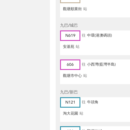
觀塘順業街
站
九巴/城巴
N619
往
中環(港澳碼頭)
安基苑
站
606
往
小西灣(藍灣半島)
觀塘市中心
站
九巴/新巴
N121
往
牛頭角
淘大花園
站