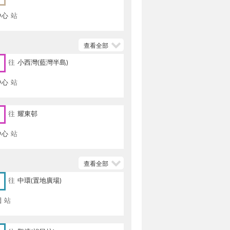
中心
站
查看全部
往
小西灣(藍灣半島)
中心
站
往
耀東邨
中心
站
查看全部
往
中環(置地廣場)
園
站