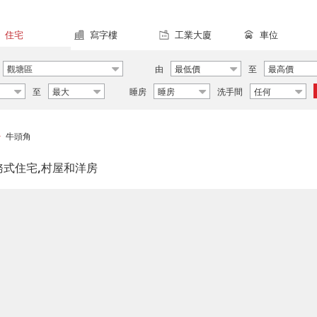
住宅
寫字樓
工業大廈
車位
觀塘區
由
最低價
至
最高價
至
最大
睡房
睡房
洗手間
任何
牛頭角
>
務式住宅,村屋和洋房