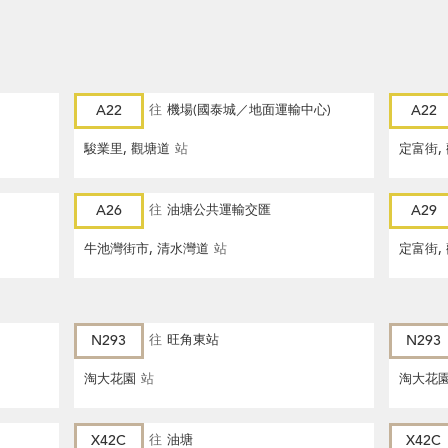
A22
往
機場(國泰城／地面運輸中心)
A22
駿業里, 觀塘道
站
定富街,
A26
往
油塘公共運輸交匯
A29
牛池灣街市, 清水灣道
站
定富街,
N293
往
旺角東站
N293
淘大花園
站
淘大花
X42C
往
油塘
X42C