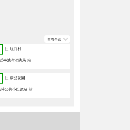
查看全部
往
坑口村
 近牛池灣消防局
站
往
康盛花園
臨時公共小巴總站
站