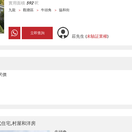
實用面積
592
呎
九龍
觀塘區
牛頭角
協和街
立即查詢
莊先生
(
未驗証業權
)
呎價
式住宅,村屋和洋房