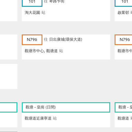
101
往
卑路乍街
101
淘大花園
站
啟業邨
N796
往
日出康城(環保大道)
N796
觀塘市中心, 觀塘道
站
觀塘市中
觀塘 - 皇崗 (日間)
觀塘 - 
觀塘道近康寧道
站
觀塘道