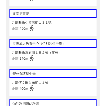
拔萃男書院
九龍旺角亞皆老街１３１號
距離
450m
港專成人教育中心（伊利沙伯中學）
九龍旺角洗衣街１５２號（夜校）
距離
340m
聖公會諸聖中學
九龍何文田白布街１１號
距離
400m
伽利利國際幼稚園