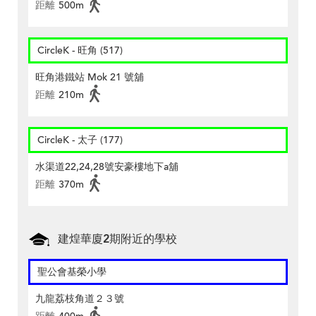
距離
500m
CircleK - 旺角 (517)
旺角港鐵站 Mok 21 號舖
距離
210m
CircleK - 太子 (177)
水渠道22,24,28號安豪樓地下a舖
距離
370m
建煌華廈2期附近的學校
聖公會基榮小學
九龍荔枝角道２３號