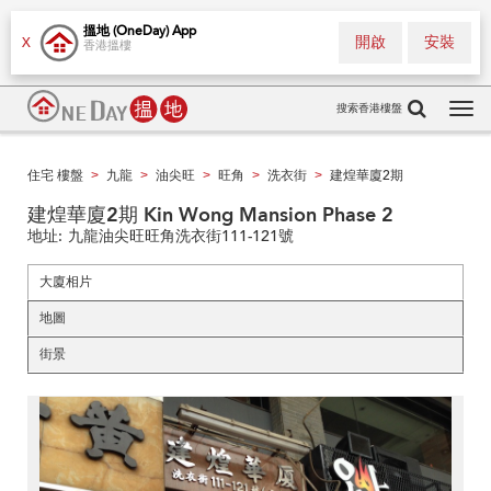
搵地 (OneDay) App
開啟
安裝
X
香港搵樓
搜索香港樓盤
Tog
navi
住宅 樓盤
九龍
油尖旺
旺角
洗衣街
建煌華廈2期
>
>
>
>
>
建煌華廈2期 Kin Wong Mansion Phase 2
地址:
九龍油尖旺旺角洗衣街111-121號
大廈相片
地圖
街景