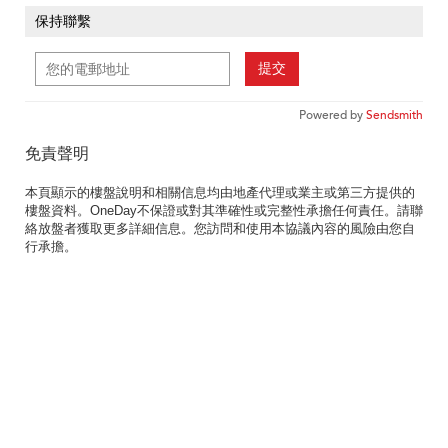
保持聯繫
提交
Powered by
Sendsmith
免責聲明
本頁顯示的樓盤說明和相關信息均由地產代理或業主或第三方提供的
樓盤資料。OneDay不保證或對其準確性或完整性承擔任何責任。請聯
絡放盤者獲取更多詳細信息。您訪問和使用本協議內容的風險由您自
行承擔。