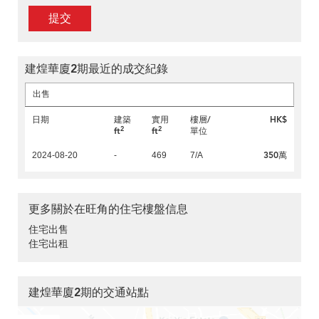
提交
建煌華廈2期最近的成交紀錄
出售
日期
建築
實用
樓層/
HK$
2
2
ft
ft
單位
350萬
2024-08-20
-
469
7/A
更多關於在旺角的住宅樓盤信息
住宅出售
住宅出租
建煌華廈2期的交通站點