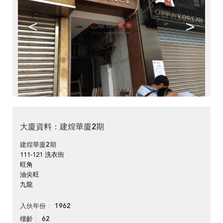
<
>
大廈資料：建煌華廈2期
建煌華廈2期
111-121 洗衣街
旺角
油尖旺
九龍
1962
入伙年份
62
樓齡