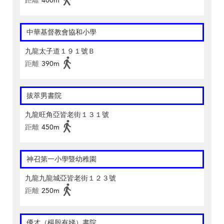
距離
400m
中華基督教會協和小學
九龍太子道１９１號Ｂ
距離
390m
拔萃男書院
九龍旺角亞皆老街１３１號
距離
450m
神召第一小學暨幼稚園
九龍九龍城亞皆老街１２３號
距離
250m
優才（楊殷有娣）書院