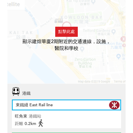
點擊此處
顯示建煌華廈2期附近的交通連線，設施，
醫院和學校
港鐵
東鐵綫 East Rail line
旺角東
港鐵站
距離
0.2km