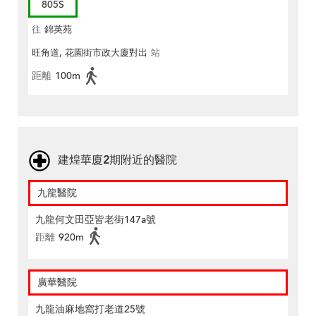
805S
往
錦英苑
旺角道, 花園街市政大廈對出
站
距離
100m
建煌華廈2期附近的醫院
九龍醫院
九龍何文田亞皆老街147a號
距離
920m
廣華醫院
九龍油麻地窩打老道25號