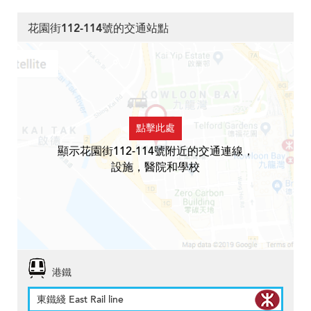
花園街112-114號的交通站點
點擊此處
顯示花園街112-114號附近的交通連線，
設施，醫院和學校
港鐵
東鐵綫 East Rail line