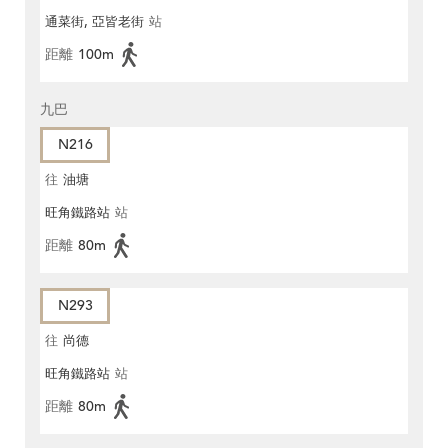
通菜街, 亞皆老街
站
距離
100m
九巴
N216
往
油塘
旺角鐵路站
站
距離
80m
N293
往
尚德
旺角鐵路站
站
距離
80m