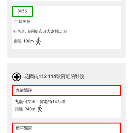
805S
往
錦英苑
旺角道, 花園街市政大廈對出
站
距離
100m
花園街112-114號附近的醫院
九龍醫院
九龍何文田亞皆老街147a號
距離
940m
廣華醫院