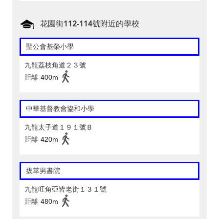
花園街112-114號附近的學校
聖公會基榮小學
九龍荔枝角道２３號
距離
400m
中華基督教會協和小學
九龍太子道１９１號Ｂ
距離
420m
拔萃男書院
九龍旺角亞皆老街１３１號
距離
480m