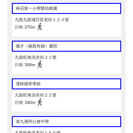
神召第一小學暨幼稚園
九龍九龍城亞皆老街１２３號
距離
270m
優才（楊殷有娣）書院
九龍旺角洗衣街３１號
距離
300m
漢師德萃學校
九龍旺角洗衣街２２號
距離
340m
港九潮州公會中學
九龍旺角洗衣街１５０號