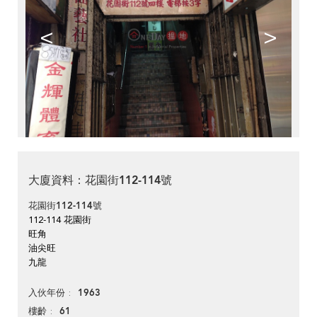
<
>
大廈資料：花園街112-114號
花園街112-114號
112-114 花園街
旺角
油尖旺
九龍
1963
入伙年份
61
樓齡