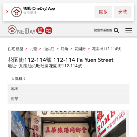
搵地 (OneDay) App
開啟
安裝
X
香港搵樓
搜索香港樓盤
Tog
navi
住宅 樓盤
九龍
油尖旺
旺角
花園街
花園街112-114號
>
>
>
>
>
花園街112-114號 112-114 Fa Yuen Street
地址:
九龍油尖旺旺角花園街112-114號
大廈相片
地圖
街景