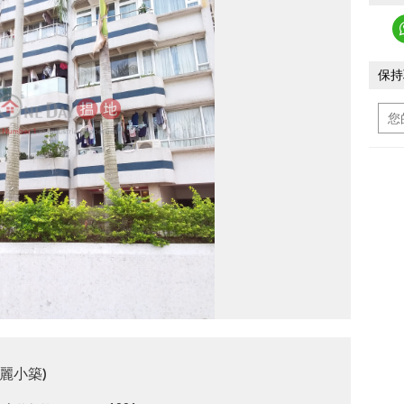
保持
麗小築)