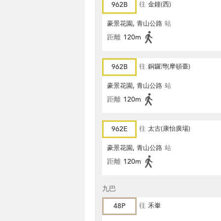
962B
往
金鐘(西)
豪景花園, 青山公路
站
距離
120m
962B
往
銅鑼灣(摩頓臺)
豪景花園, 青山公路
站
距離
120m
962E
往
太古(康怡廣場)
豪景花園, 青山公路
站
距離
120m
九巴
48P
往
禾輋