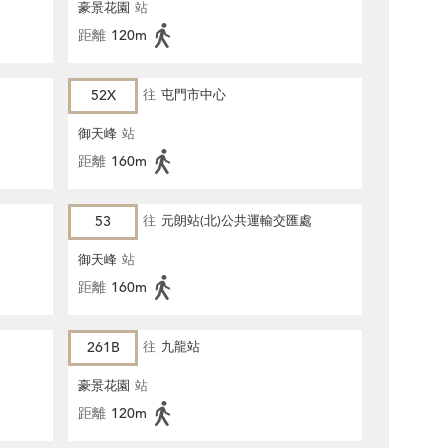
豪景花園
站
距離
120m
52X
往
屯門市中心
御天峰
站
距離
160m
53
往
元朗站(北)公共運輸交匯處
御天峰
站
距離
160m
261B
往
九龍站
豪景花園
站
距離
120m