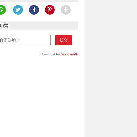
聯繫
提交
Powered by
Sendsmith