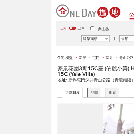
出租
出售
業主盤
建築面績
由
最細
住宅 樓盤
新界
屯門
深井
青山公路
>
>
>
>
豪景花園3期15C座 (依麗小築) Hong 
15C (Yale Villa)
地址:
新界屯門深井青山公路（青龍頭段）
大廈相片
地圖
街景