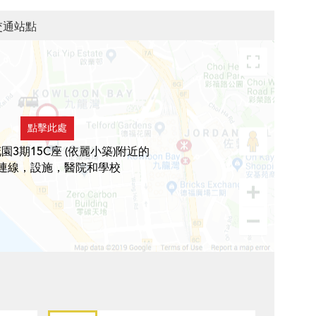
交通站點
點擊此處
園3期15C座 (依麗小築)附近的
連線，設施，醫院和學校