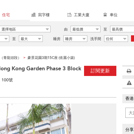
住宅
寫字樓
工業大廈
車位
選擇地區
由
最低價
至
最高價
至
最大
睡房
睡房
洗手間
任何
（青龍頭段）
豪景花園3期15C座 (依麗小築)
>
Kong Garden Phase 3 Block
訂閱更新
100號
香港
分享