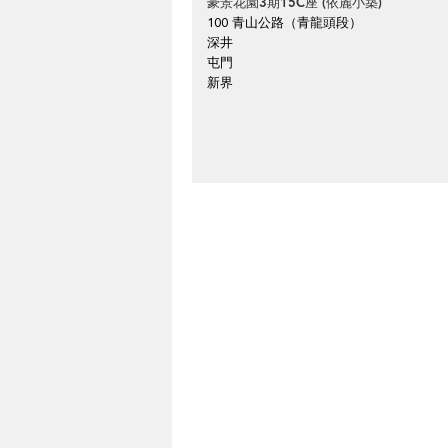
豪景花園3期15C座 (依麗小築)
100 青山公路（青龍頭段）
深井
屯門
新界