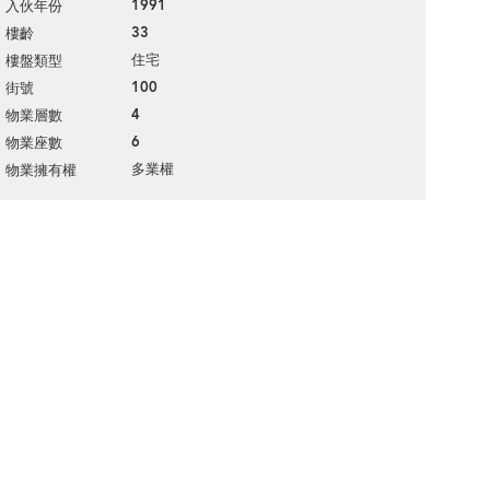
1991
入伙年份
33
樓齡
住宅
樓盤類型
100
街號
4
物業層數
6
物業座數
多業權
物業擁有權