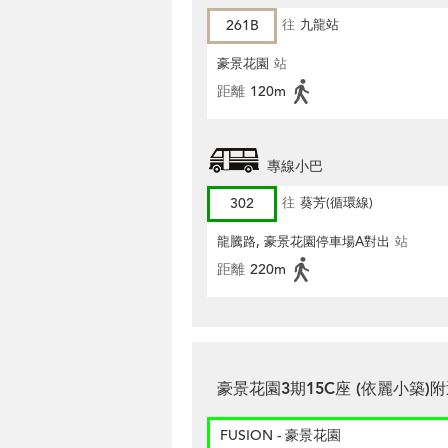
261B
往
九龍站
豪景花園
站
距離
120m
專線小巴
302
往
葵芳(循環線)
龍騰路, 豪景花園停車場A對出
站
距離
220m
豪景花園3期15C座 (依麗小築)
FUSION - 豪景花園