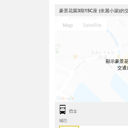
豪景花園3期15C座 (依麗小築)的
顯示豪景花
交通
巴士
城巴