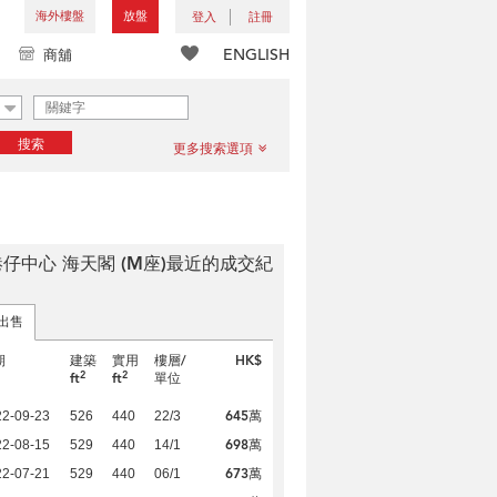
海外樓盤
放盤
登入
註冊
ENGLISH
商舖
搜索
更多搜索選項
仔中心 海天閣 (M座)最近的成交紀
出售
期
建築
實用
樓層/
HK$
2
2
ft
ft
單位
645萬
22-09-23
526
440
22/3
698萬
22-08-15
529
440
14/1
673萬
22-07-21
529
440
06/1