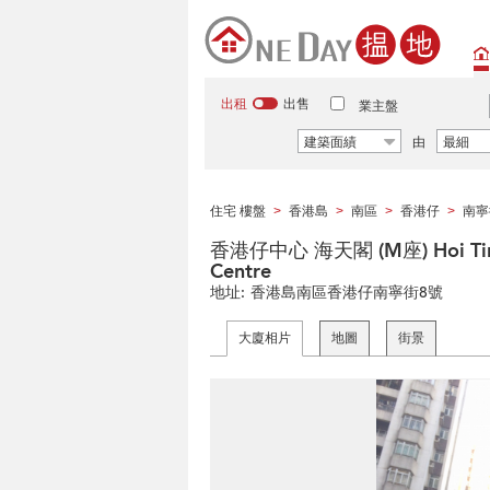
出租
出售
業主盤
建築面績
由
最細
住宅 樓盤
香港島
南區
香港仔
南寧
>
>
>
>
香港仔中心 海天閣 (M座) Hoi Tin Co
Centre
地址:
香港島南區香港仔南寧街8號
大廈相片
地圖
街景