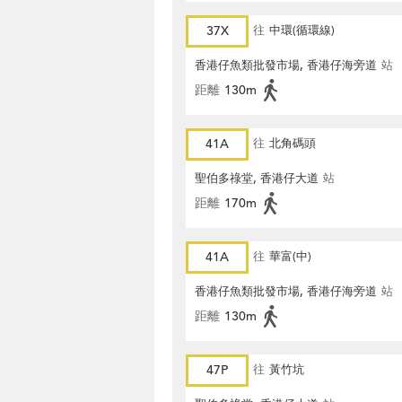
37X
往
中環(循環線)
香港仔魚類批發市場, 香港仔海旁道
站
距離
130m
41A
往
北角碼頭
聖伯多祿堂, 香港仔大道
站
距離
170m
41A
往
華富(中)
香港仔魚類批發市場, 香港仔海旁道
站
距離
130m
47P
往
黃竹坑