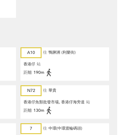
A10
往
鴨脷洲 (利樂街)
香港仔
站
距離
190m
N72
往
華貴
香港仔魚類批發市場, 香港仔海旁道
站
距離
130m
7
往
中環(中環渡輪碼頭)