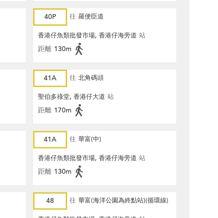
40P
往
羅便臣道
香港仔魚類批發市場, 香港仔海旁道
站
距離
130m
41A
往
北角碼頭
聖伯多祿堂, 香港仔大道
站
距離
170m
41A
往
華富(中)
香港仔魚類批發市場, 香港仔海旁道
站
距離
130m
48
往
華富(海洋公園為終點站)(循環線)