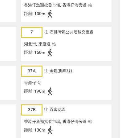
香港仔魚類批發市場, 香港仔海旁道
站
距離
130m
7
往
石排灣邨公共運輸交匯處
湖北街, 東勝道
站
距離
160m
37A
往
金鐘(循環線)
香港仔
站
距離
190m
37B
往
置富花園
香港仔魚類批發市場, 香港仔海旁道
站
距離
130m