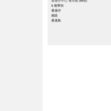
香港仔中心 海天閣 (M座)
8 南寧街
香港仔
南區
香港島