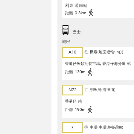
利東
港鐵站
距離
0.8km
巴士
城巴
A10
往
機場(地面運輸中心)
香港仔魚類批發市場, 香港仔海旁道
站
距離
130m
N72
往
鰂魚涌(海澤街)
香港仔
站
距離
190m
7
往
中環(中環渡輪碼頭)