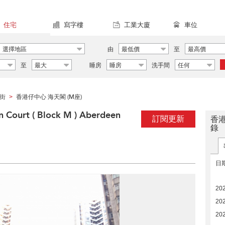
住宅
寫字樓
工業大廈
車位
選擇地區
由
最低價
至
最高價
至
最大
睡房
睡房
洗手間
任何
街
香港仔中心 海天閣 (M座)
>
urt ( Block M ) Aberdeen
訂閱更新
香港
錄
日
20
20
20