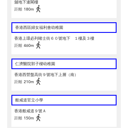
舖地下連閣樓
距離
180m
香港西區婦女福利會幼稚園
香港上環必列啫士街６０號地下 １樓及３樓
距離
460m
仁濟醫院郭子樑幼稚園
香港西營盤高街９號地下上層（南）
距離
210m
般咸道官立小學
香港般咸道９號Ａ
距離
150m