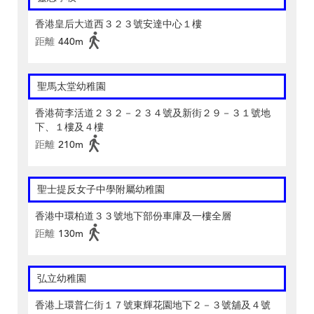
香港皇后大道西３２３號安達中心１樓
距離
440m
聖馬太堂幼稚園
香港荷李活道２３２－２３４號及新街２９－３１號地
下、１樓及４樓
距離
210m
聖士提反女子中學附屬幼稚園
香港中環柏道３３號地下部份車庫及一樓全層
距離
130m
弘立幼稚園
香港上環普仁街１７號東輝花園地下２－３號舖及４號