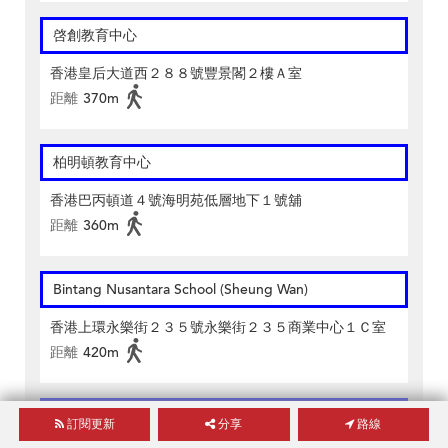
啓創教育中心
香港皇后大道西２８８號豐景閣２樓Ａ室
距離
370m
柏明頓教育中心
香港巴丙頓道４號海明苑低層地下１號舖
距離
360m
Bintang Nusantara School (Sheung Wan)
香港上環永樂街２３５號永樂街２３５商業中心１Ｃ室
距離
420m
清風白雲教育中心
訂閱更新
分享
路線