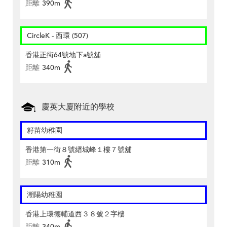
距離
390m
CircleK - 西環 (507)
香港正街64號地下a號舖
距離
340m
慶英大廈附近的學校
籽苗幼稚園
香港第一街８號縉城峰１樓７號舖
距離
310m
潮陽幼稚園
香港上環德輔道西３８號２字樓
距離
340m