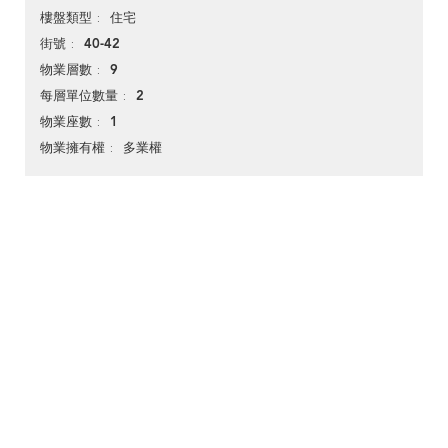
住宅
樓盤類型
40-42
街號
9
物業層數
2
每層單位數量
1
物業座數
多業權
物業擁有權