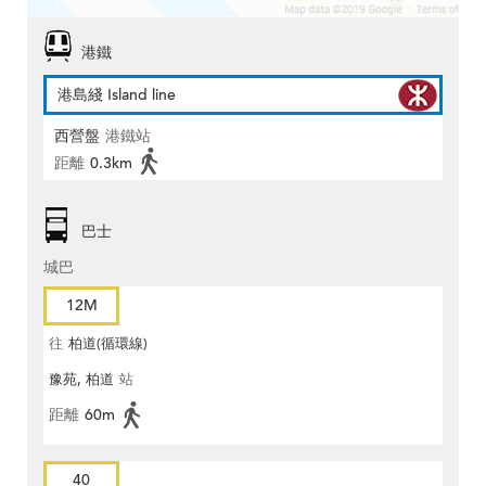
港鐵
港島綫 Island line
西營盤
港鐵站
距離
0.3km
巴士
城巴
12M
往
柏道(循環線)
豫苑, 柏道
站
距離
60m
40