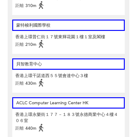
距離
310m
蒙特梭利國際學校
香港上環普仁街１７號東輝花園１樓１室及閣樓
距離
210m
貝智教育中心
香港上環干諾道西５５號會達中心３樓
距離
430m
ACLC Computer Learning Center HK
香港上環永樂街１７７－１８３號永德商業中心４樓４
０６室
距離
440m