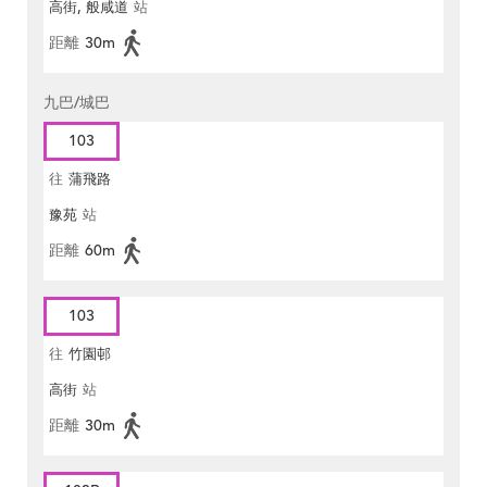
高街, 般咸道
站
距離
30m
九巴/城巴
103
往
蒲飛路
豫苑
站
距離
60m
103
往
竹園邨
高街
站
距離
30m