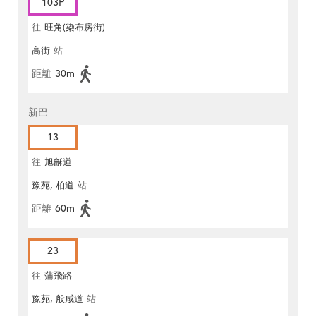
103P
往
旺角(染布房街)
高街
站
距離
30m
新巴
13
往
旭龢道
豫苑, 柏道
站
距離
60m
23
往
蒲飛路
豫苑, 般咸道
站