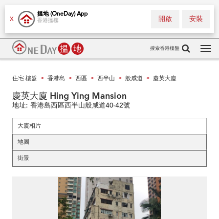
搵地 (OneDay) App
開啟
安裝
X
香港搵樓
搜索香港樓盤
Tog
navi
住宅 樓盤
香港島
西區
西半山
般咸道
慶英大廈
>
>
>
>
>
慶英大廈 Hing Ying Mansion
地址:
香港島西區西半山般咸道40-42號
大廈相片
地圖
街景