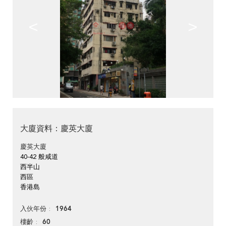
<
>
大廈資料：慶英大廈
慶英大廈
40-42 般咸道
西半山
西區
香港島
1964
入伙年份
60
樓齡