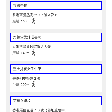
救恩學校
香港西營盤高街９７號Ａ及Ｂ
距離
460m
樂善堂梁銶琚書院
香港西營盤醫院道２８號
距離
140m
聖士提反女子中學
香港列堤頓道２號
距離
200m
英華女學校
香港羅便臣道７６號（舊址重建中）