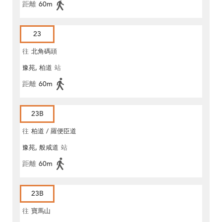
距離
60m
23
往
北角碼頭
豫苑, 柏道
站
距離
60m
23B
往
柏道 / 羅便臣道
豫苑, 般咸道
站
距離
60m
23B
往
寶馬山