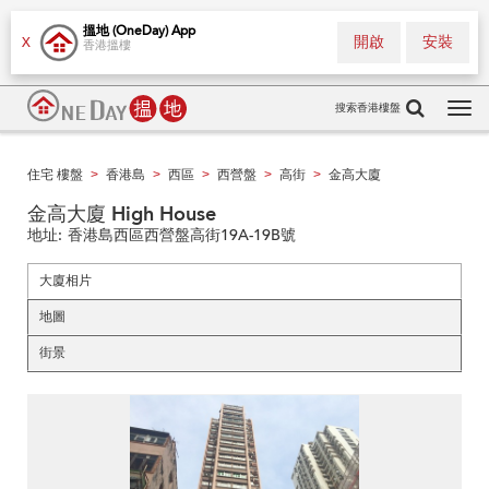
搵地 (OneDay) App
開啟
安裝
X
香港搵樓
搜索香港樓盤
Tog
navi
住宅 樓盤
香港島
西區
西營盤
高街
金高大廈
>
>
>
>
>
金高大廈 High House
地址:
香港島西區西營盤高街19A-19B號
大廈相片
地圖
街景