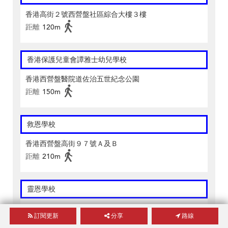
香港高街２號西營盤社區綜合大樓３樓
距離
120m
香港保護兒童會譚雅士幼兒學校
香港西營盤醫院道佐治五世紀念公園
距離
150m
救恩學校
香港西營盤高街９７號Ａ及Ｂ
距離
210m
靈恩學校
香港皇后大道西３２３號安達中心１樓
訂閱更新
分享
路線
距離
240m