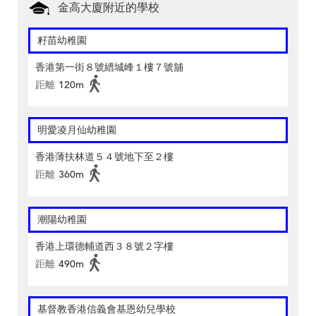
金高大廈附近的學校
籽苗幼稚園
香港第一街８號縉城峰１樓７號舖
距離
120m
明愛凌月仙幼稚園
香港薄扶林道５４號地下至２樓
距離
360m
潮陽幼稚園
香港上環德輔道西３８號２字樓
距離
490m
基督教香港信義會基恩幼兒學校