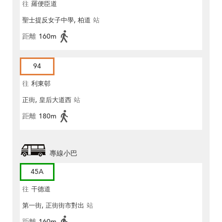
往
羅便臣道
聖士提反女子中學, 柏道
站
距離
160m
94
往
利東邨
正街, 皇后大道西
站
距離
180m
專線小巴
45A
往
干德道
第一街, 正街街市對出
站
距離
160m