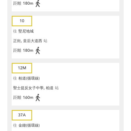
距離
180m
10
往
堅尼地城
正街, 皇后大道西
站
距離
180m
12M
往
柏道(循環線)
聖士提反女子中學, 柏道
站
距離
160m
37A
往
金鐘(循環線)