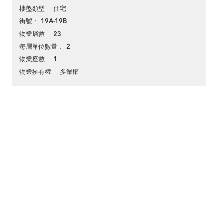
住宅
樓盤類型
19A-19B
街號
23
物業層數
2
每層單位數量
1
物業座數
多業權
物業擁有權