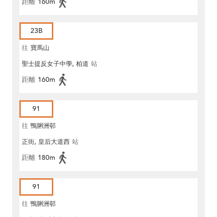
距離
160m
23B
往
寶馬山
聖士提反女子中學, 柏道
站
距離
160m
91
往
鴨脷洲邨
正街, 皇后大道西
站
距離
180m
91
往
鴨脷洲邨