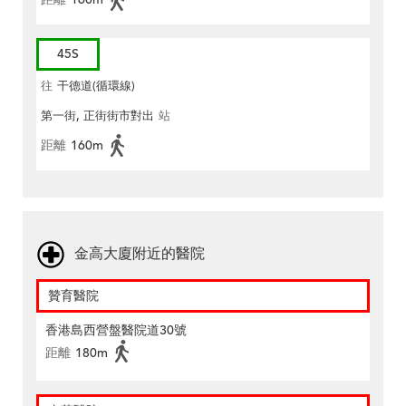
45S
往
干德道(循環線)
第一街, 正街街市對出
站
距離
160m
金高大廈附近的醫院
贊育醫院
香港島西營盤醫院道30號
距離
180m