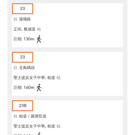
23
往
蒲飛路
正街, 般咸道
站
距離
130m
23
往
北角碼頭
聖士提反女子中學, 柏道
站
距離
160m
23B
往
柏道 / 羅便臣道
聖士提反女子中學, 柏道
站