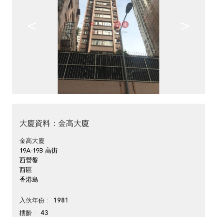
<
>
大廈資料：金高大廈
金高大廈
19A-19B 高街
西營盤
西區
香港島
1981
入伙年份
43
樓齡