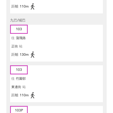
距離
110m
九巴/城巴
103
往
蒲飛路
正街
站
距離
130m
103
往
竹園邨
東邊街
站
距離
110m
103P