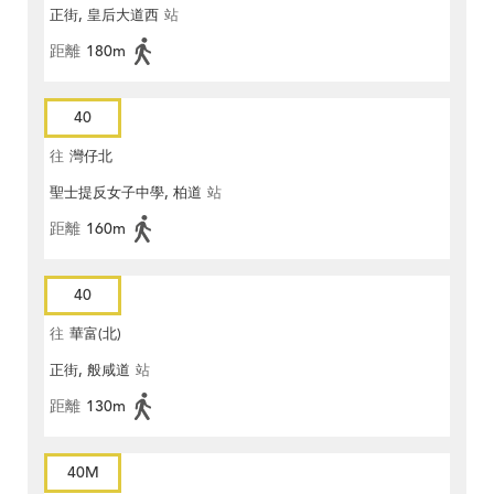
正街, 皇后大道西
站
距離
180m
40
往
灣仔北
聖士提反女子中學, 柏道
站
距離
160m
40
往
華富(北)
正街, 般咸道
站
距離
130m
40M