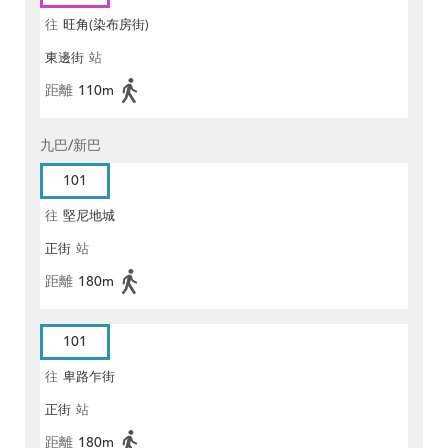
往
旺角(染布房街)
東邊街
站
距離
110m
九巴/新巴
101
往
堅尼地城
正街
站
距離
180m
101
往
卑路乍街
正街
站
距離
180m