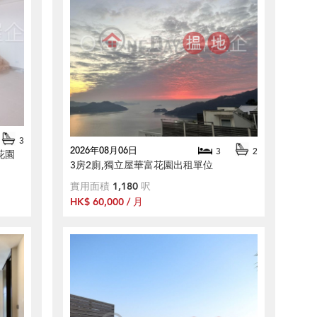
3
2026年08月06日
3
2
花園
3房2廁,獨立屋華富花園出租單位
實用面積
1,180
呎
HK$ 60,000 / 月