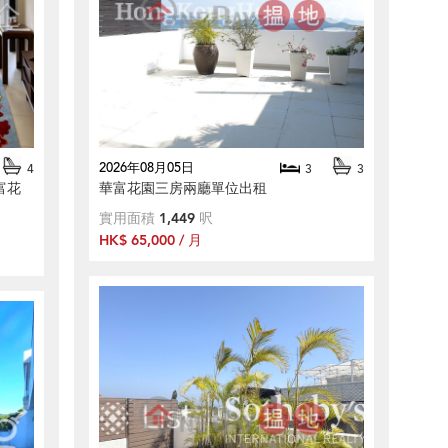
2026年08月05日
4
3
3
富花
華富花園三房兩廳單位出租
實用面積
1,449
呎
HK$ 65,000 / 月