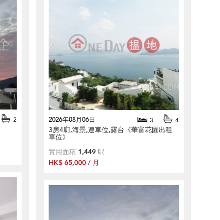
2026年08月06日
2
3
4
3房4廁,海景,連車位,露台《華富花園出租
單位》
實用面積
1,449
呎
HK$ 65,000 / 月