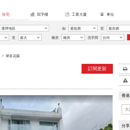
住宅
寫字樓
工業大廈
車位
選擇地區
由
最低價
至
最高價
至
最大
睡房
睡房
洗手間
任何
華富花園
>
訂閱更新
香港
分享