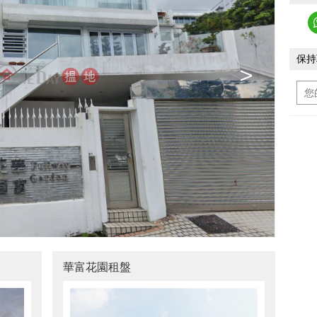
保持
>
華富花園租盤