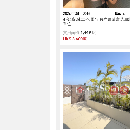
2026年08月05日
4
4房4廁,連車位,露台,獨立屋華富花園
單位
實用面積
1,449
呎
HK$ 3,600萬