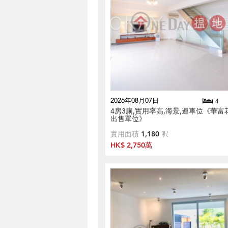
2026年08月07日
4
4房3廁,實用率高,海景,連車位《華富
出售單位》
實用面積
1,180
呎
HK$ 2,750萬