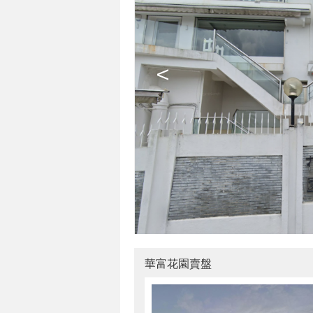
<
華富花園賣盤