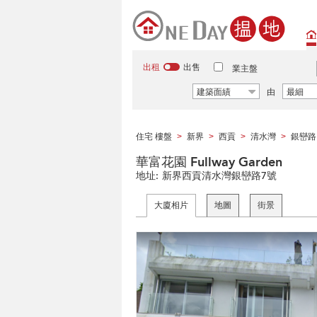
出租
出售
業主盤
建築面績
由
最細
住宅 樓盤
新界
西貢
清水灣
銀巒路
>
>
>
>
華富花園 Fullway Garden
地址:
新界西貢清水灣銀巒路7號
大廈相片
地圖
街景