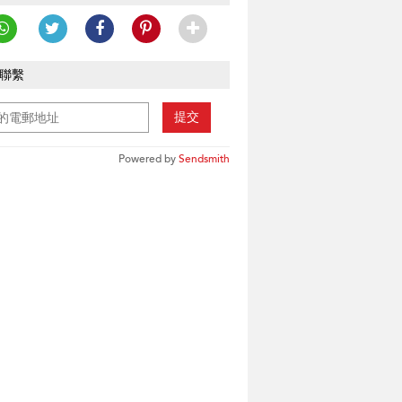
聯繫
提交
Powered by
Sendsmith