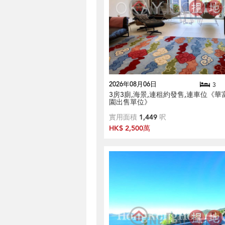
2026年08月06日
3
3房3廁,海景,連租約發售,連車位《華
園出售單位》
實用面積
1,449
呎
HK$ 2,500萬