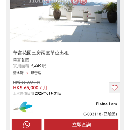
華富花園三房兩廳單位出租
華富花園
實用面積
1,449
呎
清水灣
銀巒路
HK$ 66,000 / 月
HK$ 65,000 / 月
上次降價日期
2026年01月31日
Elaine Lam
C-033118 (
已驗證
)
立即查詢