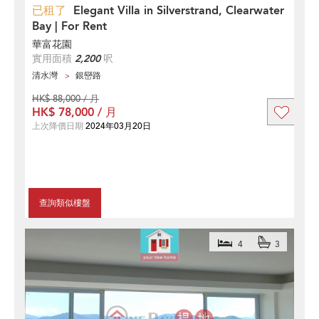
已租了
Elegant Villa in Silverstrand, Clearwater
Bay | For Rent
華富花園
實用面積
2,200
呎
清水灣
銀巒路
HK$ 88,000 / 月
HK$ 78,000 / 月
上次降價日期
2024年03月20日
查詢類似樓盤
4
3