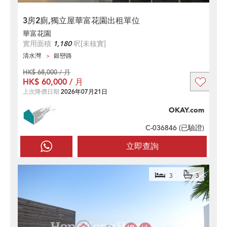
3房2廁,獨立屋華富花園出租單位
華富花園
實用面積
1,180
呎
[未核實]
清水灣
銀巒路
HK$ 68,000 / 月
HK$ 60,000 / 月
上次降價日期
2026年07月21日
OKAY.com
C-036846 (
已驗證
)
立即查詢
3
3