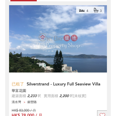
4
3
已租了
Silverstrand - Luxury Full Seaview Villa
華富花園
建築面積
2,233
呎
實用面積
2,200
呎
[未核實]
清水灣
銀巒路
HK$ 83,000 / 月
HK$ 78,000 / 月