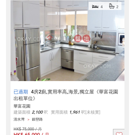
4
2
已過期
4房2廁,實用率高,海景,獨立屋《華富花園
出租單位》
華富花園
建築面積
2,100
呎
實用面積
1,961
呎
[未核實]
清水灣
銀巒路
HK$ 75,000 / 月