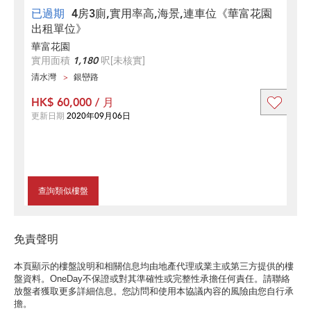
已過期
4房3廁,實用率高,海景,連車位《華富花園
出租單位》
華富花園
實用面積
1,180
呎
[未核實]
清水灣
銀巒路
HK$ 60,000 / 月
更新日期
2020年09月06日
查詢類似樓盤
免責聲明
本頁顯示的樓盤說明和相關信息均由地產代理或業主或第三方提供的樓
盤資料。OneDay不保證或對其準確性或完整性承擔任何責任。請聯絡
放盤者獲取更多詳細信息。您訪問和使用本協議內容的風險由您自行承
擔。