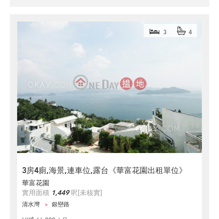
3
4
3房4廁,海景,連車位,露台《華富花園出租單位》
華富花園
實用面積
1,449
呎
[未核實]
清水灣
銀巒路