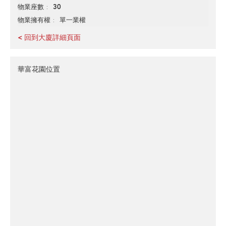
30
物業座數
單一業權
物業擁有權
< 回到大廈詳細頁面
華富花園位置