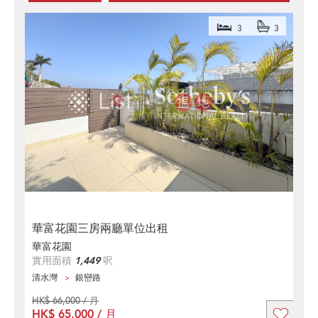
3
3
華富花園三房兩廳單位出租
華富花園
實用面積
1,449
呎
清水灣
銀巒路
HK$ 66,000 / 月
HK$ 65,000 / 月