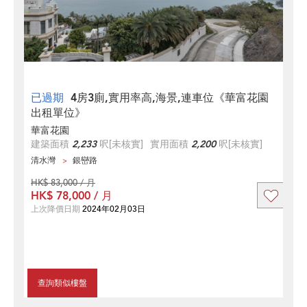
已過期
4房3廁,實用率高,海景,連車位《華富花園
出租單位》
華富花園
建築面積
2,233
呎
[未核實]
實用面積
2,200
呎
[未核實]
清水灣
銀巒路
HK$ 83,000 / 月
HK$ 78,000 / 月
上次降價日期
2024年02月03日
查詢類似樓盤