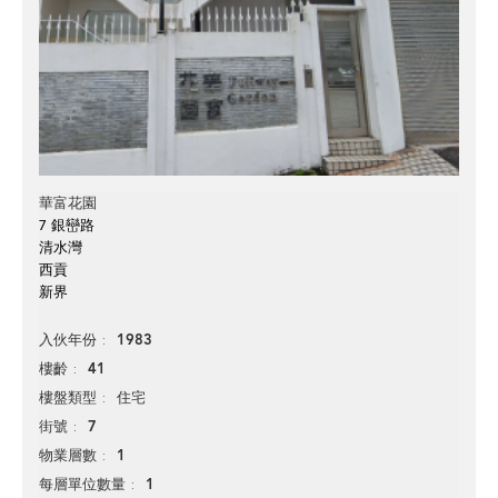
華富花園
7 銀巒路
清水灣
西貢
新界
1983
入伙年份
41
樓齡
住宅
樓盤類型
7
街號
1
物業層數
1
每層單位數量