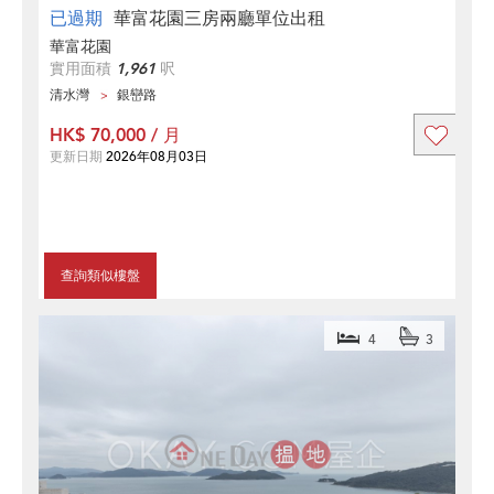
已過期
華富花園三房兩廳單位出租
華富花園
實用面積
1,961
呎
清水灣
銀巒路
HK$ 70,000 / 月
更新日期
2026年08月03日
查詢類似樓盤
4
3