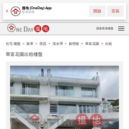
搵地 (OneDay) App
開啟
安裝
X
香港搵樓
搜索香港樓盤
Tog
navi
住宅 樓盤
新界
西貢
清水灣
銀巒路
華富花園
出租
>
>
>
>
>
>
華富花園出租樓盤