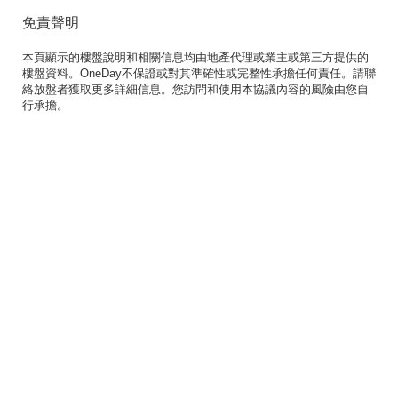
免責聲明
本頁顯示的樓盤說明和相關信息均由地產代理或業主或第三方提供的
樓盤資料。OneDay不保證或對其準確性或完整性承擔任何責任。請聯
絡放盤者獲取更多詳細信息。您訪問和使用本協議內容的風險由您自
行承擔。