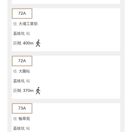
72A
往
大埔工業邨
荔枝坑
站
距離
400m
72A
往
大圍站
荔枝坑
站
距離
370m
73A
往
愉翠苑
荔枝坑
站