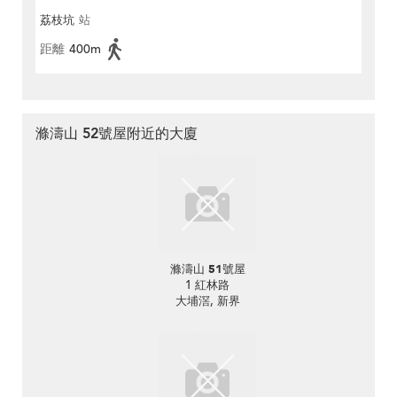
荔枝坑
站
距離
400m
滌濤山 52號屋附近的大廈
滌濤山 51號屋
1 紅林路
大埔滘, 新界