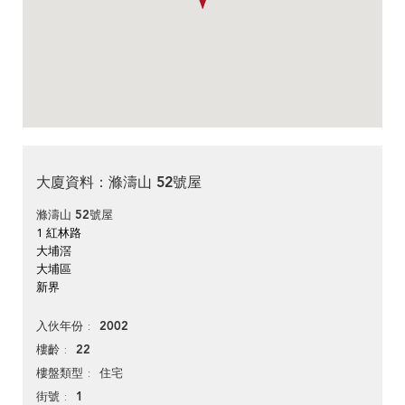
大廈資料：滌濤山 52號屋
滌濤山 52號屋
1 紅林路
大埔滘
大埔區
新界
2002
入伙年份
22
樓齡
住宅
樓盤類型
1
街號