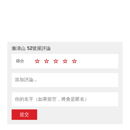
滌濤山 52號屋評論
得分
提交