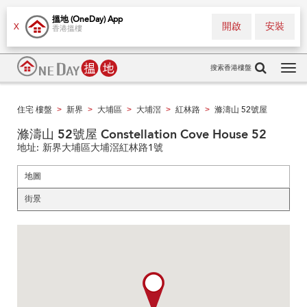
搵地 (OneDay) App
開啟
安裝
X
香港搵樓
搜索香港樓盤
Tog
navi
住宅 樓盤
新界
大埔區
大埔滘
紅林路
滌濤山 52號屋
>
>
>
>
>
滌濤山 52號屋 Constellation Cove House 52
地址:
新界大埔區大埔滘紅林路1號
地圖
街景