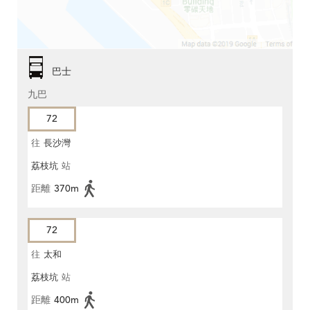
巴士
九巴
72
往
長沙灣
荔枝坑
站
距離
370m
72
往
太和
荔枝坑
站
距離
400m