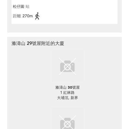
松仔園
站
距離
270m
滌濤山 29號屋附近的大廈
滌濤山 30號屋
1 紅林路
大埔滘, 新界