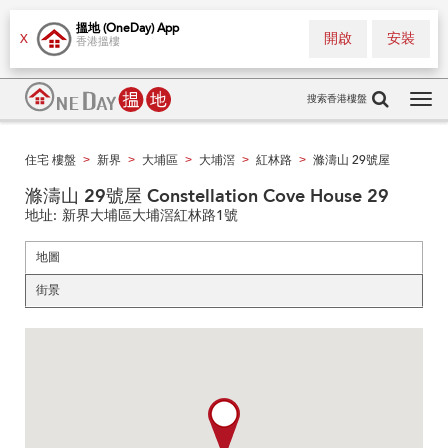
搵地 (OneDay) App
開啟
安裝
X
香港搵樓
搜索香港樓盤
Tog
navi
住宅 樓盤
新界
大埔區
大埔滘
紅林路
滌濤山 29號屋
>
>
>
>
>
滌濤山 29號屋 Constellation Cove House 29
地址:
新界大埔區大埔滘紅林路1號
地圖
街景