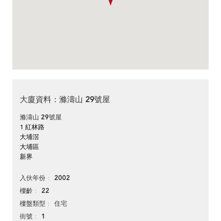
大廈資料：滌濤山 29號屋
滌濤山 29號屋
1 紅林路
大埔滘
大埔區
新界
2002
入伙年份
22
樓齡
住宅
樓盤類型
1
街號