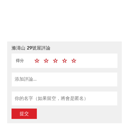
滌濤山 29號屋評論
得分
提交