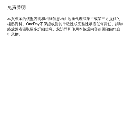
免責聲明
本頁顯示的樓盤說明和相關信息均由地產代理或業主或第三方提供的
樓盤資料。OneDay不保證或對其準確性或完整性承擔任何責任。請聯
絡放盤者獲取更多詳細信息。您訪問和使用本協議內容的風險由您自
行承擔。