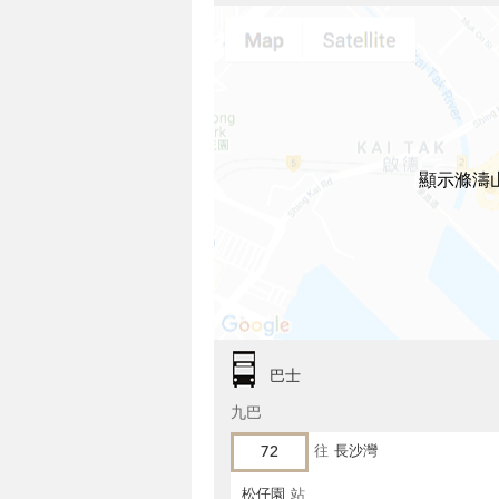
顯示滌濤
巴士
九巴
72
往
長沙灣
松仔園
站