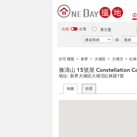
出租
出售
業主盤
建築面績
由
最細
住宅 樓盤
新界
大埔區
大埔滘
紅林
>
>
>
>
滌濤山 15號屋 Constellation Co
地址:
新界大埔區大埔滘紅林路1號
地圖
街景