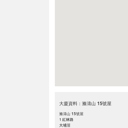
大廈資料：滌濤山 15號屋
滌濤山 15號屋
1 紅林路
大埔滘