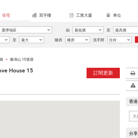
住宅
寫字樓
工業大廈
車位
選擇地區
由
最低價
至
最高價
至
最大
睡房
睡房
洗手間
任何
路
滌濤山 15號屋
>
ve House 15
訂閱更新
香港
分享