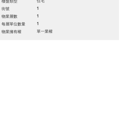
住宅
樓盤類型
1
街號
1
物業層數
1
每層單位數量
單一業權
物業擁有權