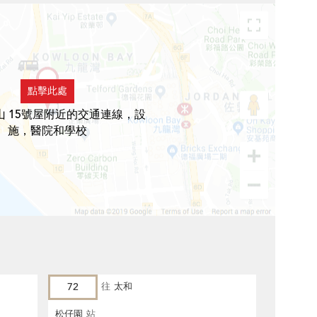
點擊此處
山 15號屋附近的交通連線，設
施，醫院和學校
72
往
太和
松仔園
站