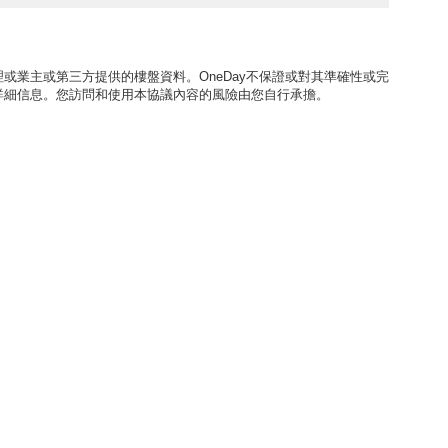
或業主或第三方提供的樓盤資料。OneDay不保證或對其準確性或完
詳細信息。您訪問和使用本協議內容的風險由您自行承擔。