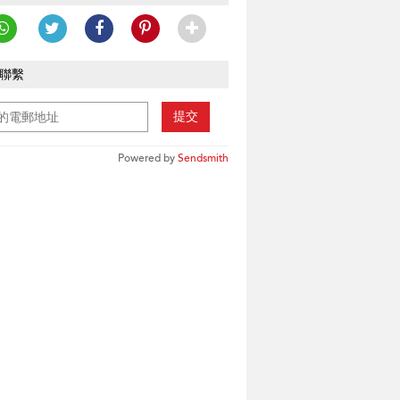
聯繫
提交
Powered by
Sendsmith