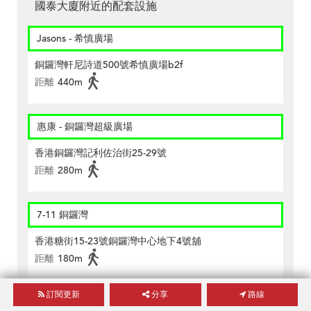
國泰大廈附近的配套設施
Jasons - 希慎廣場
銅鑼灣軒尼詩道500號希慎廣場b2f
距離
440m
惠康 - 銅鑼灣超級廣場
香港銅鑼灣記利佐治街25-29號
距離
280m
7-11 銅鑼灣
香港糖街15-23號銅鑼灣中心地下4號舖
距離
180m
訂閱更新
分享
路線
7-11 銅鑼灣