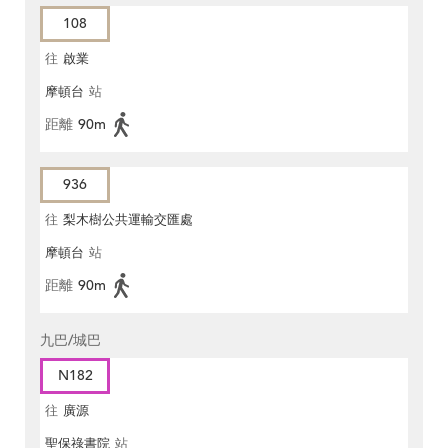
108
往
啟業
摩頓台
站
距離
90m
936
往
梨木樹公共運輸交匯處
摩頓台
站
距離
90m
九巴/城巴
N182
往
廣源
聖保祿書院
站