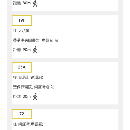
距離
80m
19P
往
大坑道
香港中央圖書館, 摩頓台
站
距離
90m
25A
往
寶馬山(循環線)
聖保祿醫院, 銅鑼灣道
站
距離
30m
72
往
銅鑼灣(摩頓臺)