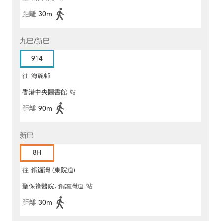
距離
30m
九巴/新巴
914
往
海麗邨
香港中央圖書館
站
距離
90m
新巴
8H
往
銅鑼灣 (東院道)
聖保祿醫院, 銅鑼灣道
站
距離
30m