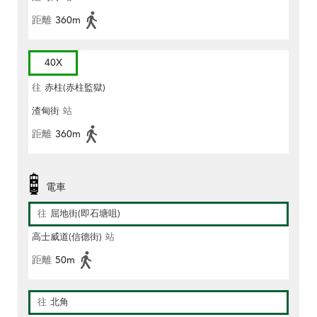
距離
360m
40X
往
赤柱(赤柱監獄)
渣甸街
站
距離
360m
電車
往
屈地街(即石塘咀)
高士威道(信德街)
站
距離
50m
往
北角