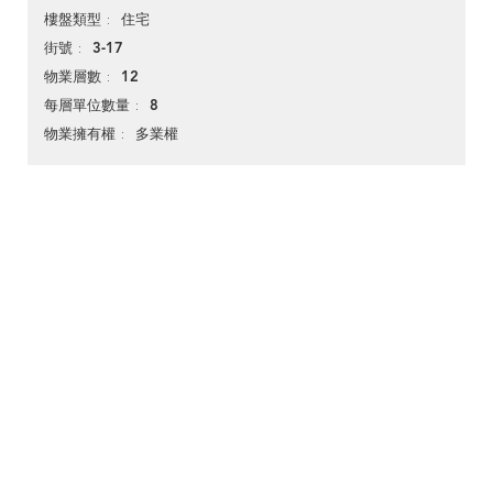
住宅
樓盤類型
3-17
街號
12
物業層數
8
每層單位數量
多業權
物業擁有權