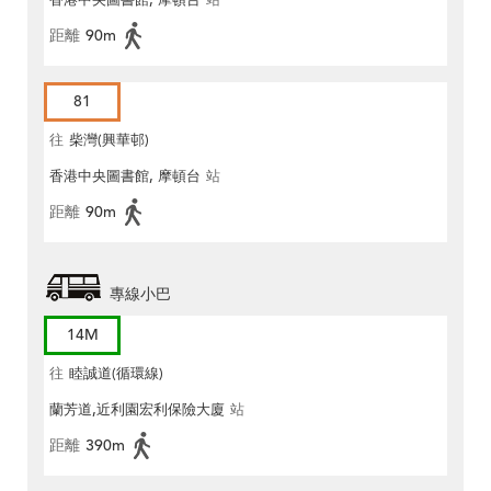
香港中央圖書館, 摩頓台
站
距離
90m
81
往
柴灣(興華邨)
香港中央圖書館, 摩頓台
站
距離
90m
專線小巴
14M
往
睦誠道(循環線)
蘭芳道,近利園宏利保險大廈
站
距離
390m