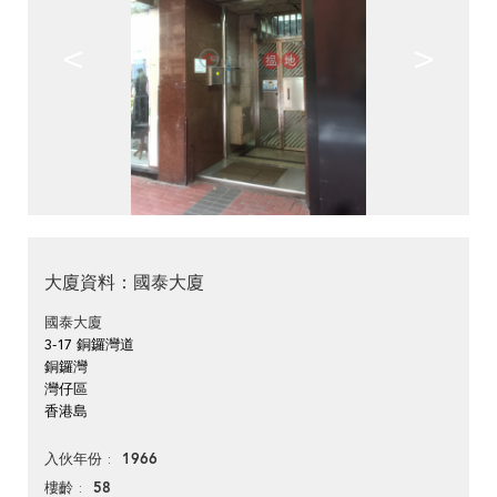
<
>
大廈資料：國泰大廈
國泰大廈
3-17 銅鑼灣道
銅鑼灣
灣仔區
香港島
1966
入伙年份
58
樓齡