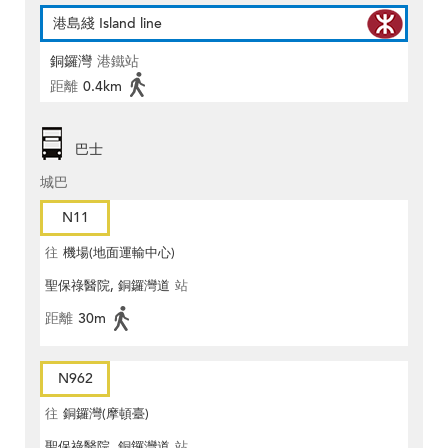
港島綫 Island line
銅鑼灣
港鐵站
距離
0.4km
巴士
城巴
N11
往
機場(地面運輸中心)
聖保祿醫院, 銅鑼灣道
站
距離
30m
N962
往
銅鑼灣(摩頓臺)
聖保祿醫院, 銅鑼灣道
站