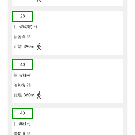
28
往
碧瑤灣(上)
新會道
站
距離
390m
40
往
赤柱村
渣甸街
站
距離
360m
40
往
赤柱村
渣甸街
站