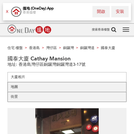
搵地 (OneDay) App
開啟
安裝
X
香港搵樓
搜索香港樓盤
Tog
navi
住宅 樓盤
香港島
灣仔區
銅鑼灣
銅鑼灣道
國泰大廈
>
>
>
>
>
國泰大廈 Cathay Mansion
地址:
香港島灣仔區銅鑼灣銅鑼灣道3-17號
大廈相片
地圖
街景