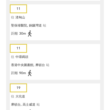
11
往
渣甸山
聖保祿醫院, 銅鑼灣道
站
距離
30m
11
往
中環碼頭
香港中央圖書館, 摩頓台
站
距離
90m
19
往
大坑道
摩頓台, 高士威道
站