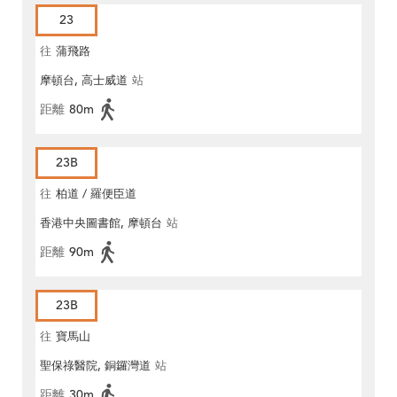
23
往
蒲飛路
摩頓台, 高士威道
站
距離
80m
23B
往
柏道 / 羅便臣道
香港中央圖書館, 摩頓台
站
距離
90m
23B
往
寶馬山
聖保祿醫院, 銅鑼灣道
站
距離
30m