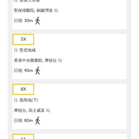
往
香港大球場
聖保祿醫院, 銅鑼灣道
站
距離
30m
5X
往
堅尼地城
香港中央圖書館, 摩頓台
站
距離
90m
8X
往
跑馬地(下)
摩頓台, 高士威道
站
距離
80m