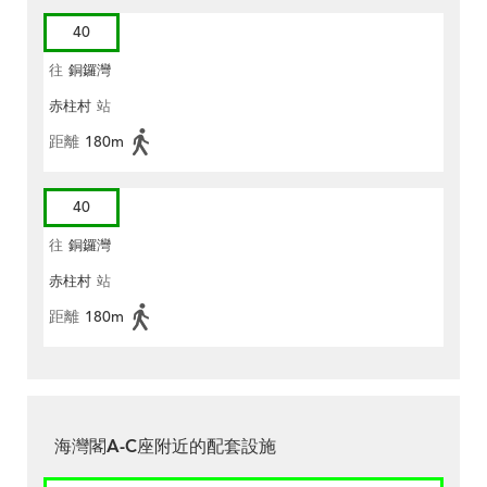
40
往
銅鑼灣
赤柱村
站
距離
180m
40
往
銅鑼灣
赤柱村
站
距離
180m
海灣閣A-C座附近的配套設施