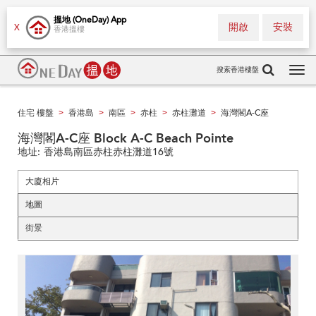
搵地 (OneDay) App
開啟
安裝
X
香港搵樓
搜索香港樓盤
Tog
navi
住宅 樓盤
香港島
南區
赤柱
赤柱灘道
海灣閣A-C座
>
>
>
>
>
海灣閣A-C座 Block A-C Beach Pointe
地址:
香港島南區赤柱赤柱灘道16號
大廈相片
地圖
街景