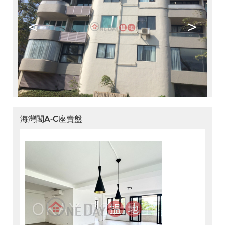
<
>
海灣閣A-C座賣盤