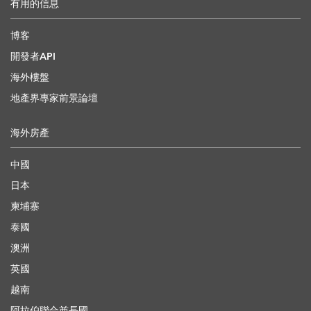
有用的信息
博客
開發者API
海外樓盤
地產界專家前景論壇
海外房產
中國
日本
柬埔寨
泰國
澳洲
英國
越南
阿拉伯聯合酋長國