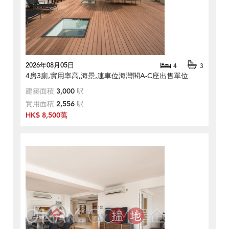
2026年08月05日
4
3
4房3廁,實用率高,海景,連車位海灣閣A-C座出售單位
建築面積
3,000
呎
實用面積
2,556
呎
HK$ 8,500萬