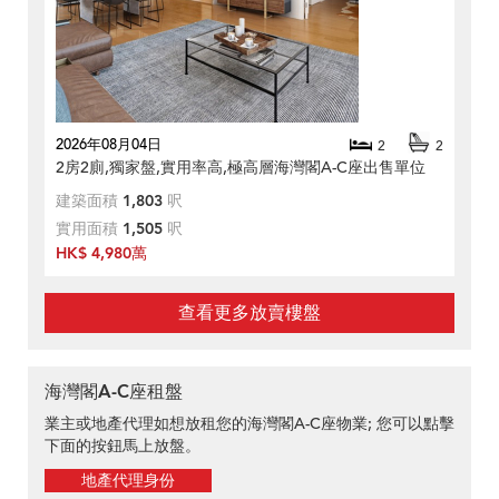
2026年08月04日
2
2
2房2廁,獨家盤,實用率高,極高層海灣閣A-C座出售單位
建築面積
1,803
呎
實用面積
1,505
呎
HK$ 4,980萬
查看更多放賣樓盤
海灣閣A-C座租盤
業主或地產代理如想放租您的海灣閣A-C座物業; 您可以點擊
下面的按鈕馬上放盤。
地產代理身份