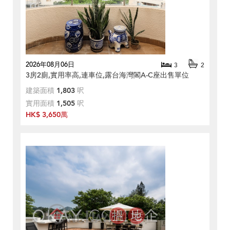
2026年08月06日
3
2
3房2廁,實用率高,連車位,露台海灣閣A-C座出售單位
建築面積
1,803
呎
實用面積
1,505
呎
HK$ 3,650萬