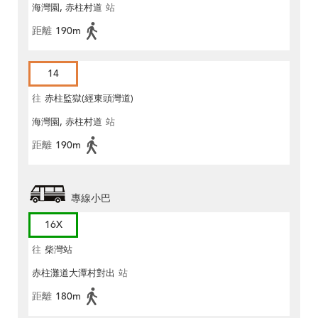
海灣園, 赤柱村道
站
距離
190m
14
往
赤柱監獄(經東頭灣道)
海灣園, 赤柱村道
站
距離
190m
專線小巴
16X
往
柴灣站
赤柱灘道大潭村對出
站
距離
180m