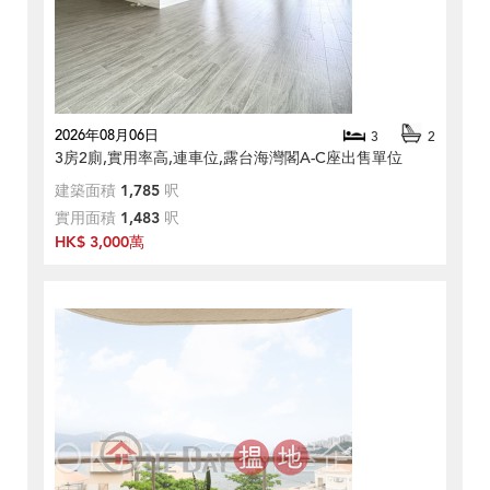
2026年08月06日
3
2
3房2廁,實用率高,連車位,露台海灣閣A-C座出售單位
建築面積
1,785
呎
實用面積
1,483
呎
HK$ 3,000萬