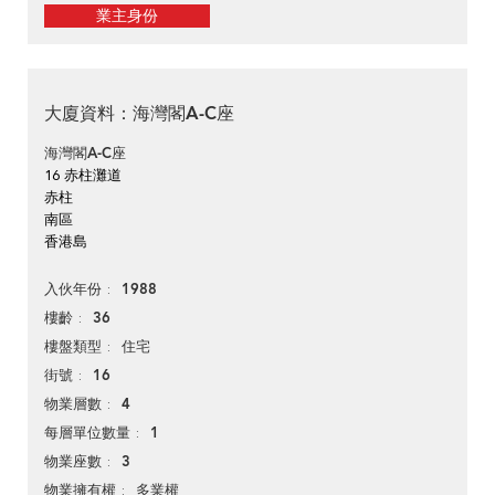
業主身份
大廈資料：海灣閣A-C座
海灣閣A-C座
16 赤柱灘道
赤柱
南區
香港島
1988
入伙年份
36
樓齡
住宅
樓盤類型
16
街號
4
物業層數
1
每層單位數量
3
物業座數
多業權
物業擁有權