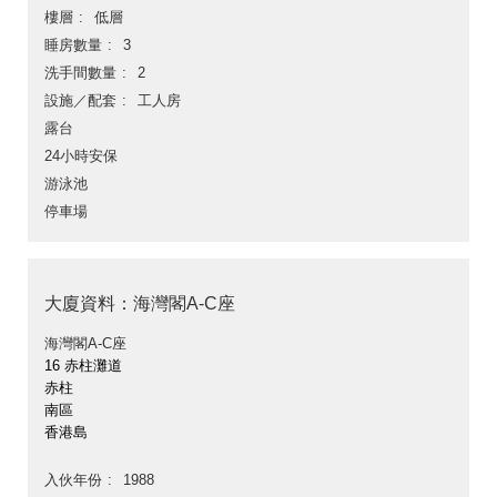
樓層
低層
睡房數量
3
洗手間數量
2
設施／配套
工人房
露台
24小時安保
游泳池
停車場
大廈資料：海灣閣A-C座
海灣閣A-C座
16 赤柱灘道
赤柱
南區
香港島
入伙年份
1988