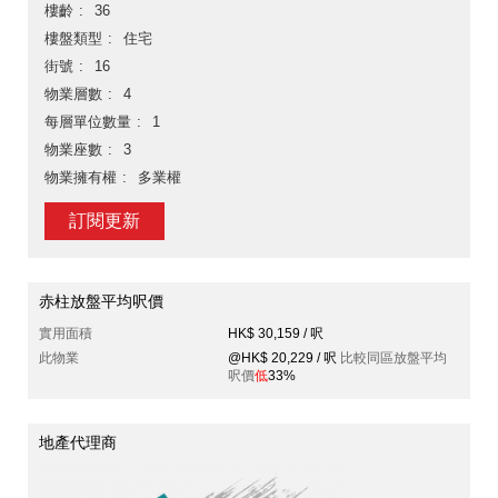
樓齡
36
樓盤類型
住宅
街號
16
物業層數
4
每層單位數量
1
物業座數
3
物業擁有權
多業權
訂閱更新
赤柱放盤平均呎價
實用面積
HK$ 30,159 / 呎
此物業
@HK$ 20,229 / 呎
比較同區放盤平均
呎價
低
33%
地產代理商