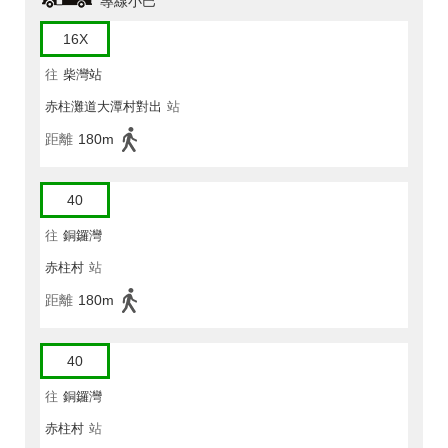
專線小巴
16X
往
柴灣站
赤柱灘道大潭村對出
站
距離
180m
40
往
銅鑼灣
赤柱村
站
距離
180m
40
往
銅鑼灣
赤柱村
站