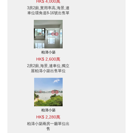
HK$ 4,000萬
3房2廁,實用率高,海景,連
車位環角道8-16號出售單
位
柏濤小築
HK$ 2,600萬
2房2廁,海景,連車位,獨立
屋柏濤小築出售單位
柏濤小築
HK$ 2,280萬
柏濤小築兩房一廳單位出
售