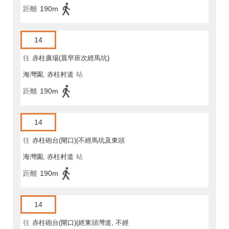
距離
190m
14
往
赤柱廣場(晨早班次經馬坑)
海灣園, 赤柱村道
站
距離
190m
14
往
赤柱砲台(閘口)(不經馬坑及東頭
海灣園, 赤柱村道
站
灣道)
距離
190m
14
往
赤柱砲台(閘口)(經東頭灣道, 不經