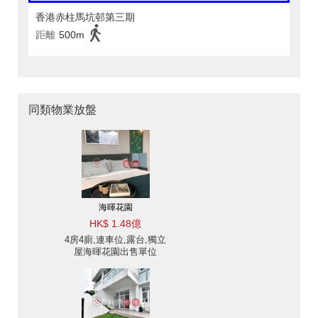
香港赤柱馬坑邨第三期
距離
500m
同類物業放盤
海暉花園
HK$ 1.48億
4房4廁,連車位,露台,獨立
屋海暉花園出售單位