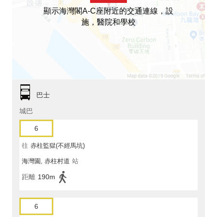
顯示海灣閣A-C座附近的交通連線，設
施，醫院和學校
巴士
城巴
6
往
赤柱監獄(不經馬坑)
海灣園, 赤柱村道
站
距離
190m
6