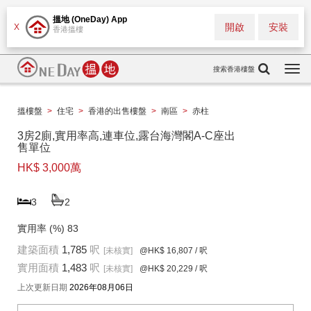
搵地 (OneDay) App
開啟
安裝
X
香港搵樓
搜索香港樓盤
Togg
navi
搵樓盤
>
住宅
>
香港的出售樓盤
>
南區
>
赤柱
3房2廁,實用率高,連車位,露台海灣閣A-C座出
售單位
HK$ 3,000萬
3
2
實用率 (%)
83
建築面積
1,785
呎
[未核實]
@HK$ 16,807
/ 呎
實用面積
1,483
呎
[未核實]
@HK$ 20,229
/ 呎
上次更新日期
2026年08月06日