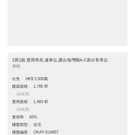
3房2廁,實用率高,連車位,露台海灣閣A-C座出售單位
赤柱
出售
HK$ 3,000萬
建築面積
1,785 呎
[未核實]
實用面積
1,483 呎
[未核實]
實用率
83%
樓盤類型
住宅
樓盤編號
OKAY-S14957