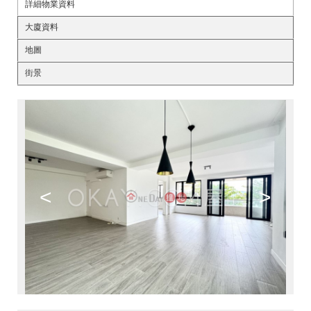
詳細物業資料
大廈資料
地圖
街景
<
>