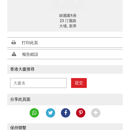
錦麗園1座
23 汀麗路
大埔, 新界
打印此頁
報告錯誤
香港大廈搜尋
提交
分享此頁面
保持聯繫