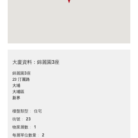
大廈資料：錦麗園3座
錦麗園3座
23 汀麗路
大埔
大埔區
新界
住宅
樓盤類型
23
街號
1
物業層數
2
每層單位數量