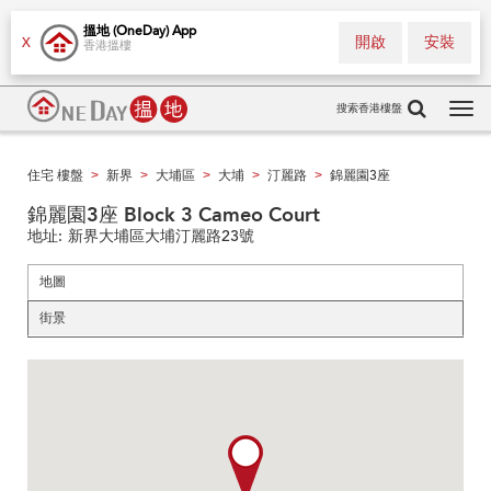
搵地 (OneDay) App
開啟
安裝
X
香港搵樓
搜索香港樓盤
Tog
navi
住宅 樓盤
新界
大埔區
大埔
汀麗路
錦麗園3座
>
>
>
>
>
錦麗園3座 Block 3 Cameo Court
地址:
新界大埔區大埔汀麗路23號
地圖
街景