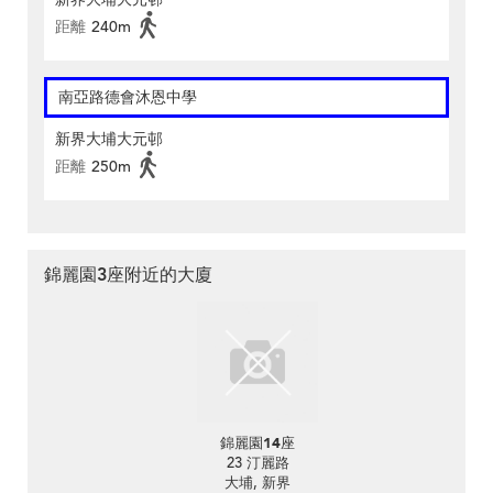
距離
240m
南亞路德會沐恩中學
新界大埔大元邨
距離
250m
錦麗園3座附近的大廈
錦麗園14座
23 汀麗路
大埔, 新界