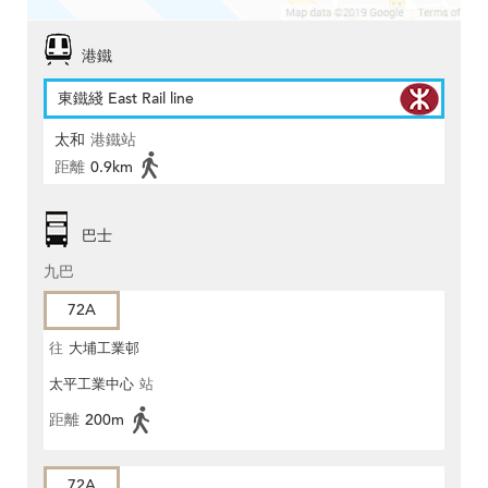
港鐵
東鐵綫 East Rail line
太和
港鐵站
距離
0.9km
巴士
九巴
72A
往
大埔工業邨
太平工業中心
站
距離
200m
72A