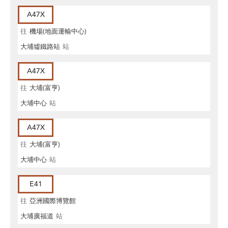
A47X
往
機場(地面運輸中心)
大埔墟鐵路站
站
A47X
往
大埔(富亨)
大埔中心
站
A47X
往
大埔(富亨)
大埔中心
站
E41
往
亞洲國際博覽館
大埔廣福道
站