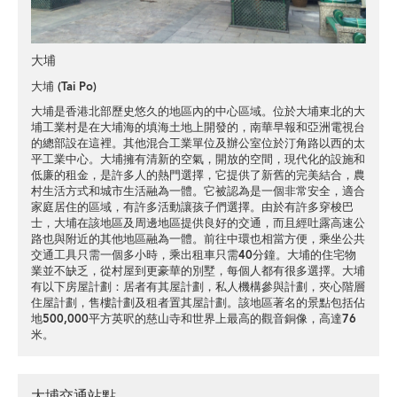
大埔
大埔 (Tai Po)
大埔是香港北部歷史悠久的地區內的中心區域。位於大埔東北的大
埔工業村是在大埔海的填海土地上開發的，南華早報和亞洲電視台
的總部設在這裡。其他混合工業單位及辦公室位於汀角路以西的太
平工業中心。大埔擁有清新的空氣，開放的空間，現代化的設施和
低廉的租金，是許多人的熱門選擇，它提供了新舊的完美結合，農
村生活方式和城市生活融為一體。它被認為是一個非常安全，適合
家庭居住的區域，有許多活動讓孩子們選擇。由於有許多穿梭巴
士，大埔在該地區及周邊地區提供良好的交通，而且經吐露高速公
路也與附近的其他地區融為一體。前往中環也相當方便，乘坐公共
交通工具只需一個多小時，乘出租車只需40分鐘。大埔的住宅物
業並不缺乏，從村屋到更豪華的別墅，每個人都有很多選擇。大埔
有以下房屋計劃：居者有其屋計劃，私人機構參與計劃，夾心階層
住屋計劃，售樓計劃及租者置其屋計劃。該地區著名的景點包括佔
地500,000平方英呎的慈山寺和世界上最高的觀音銅像，高達76
米。
大埔交通站點