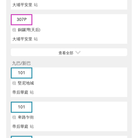
大埔平安里
站
307P
往
銅鑼灣(天后)
大埔平安里
站
查看全部
九巴/新巴
101
往
堅尼地城
帝后華庭
站
101
往
卑路乍街
帝后華庭
站