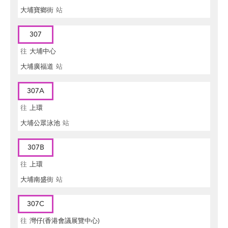
大埔寶鄉街
站
307
往
大埔中心
大埔廣福道
站
307A
往
上環
大埔公眾泳池
站
307B
往
上環
大埔南盛街
站
307C
往
灣仔(香港會議展覽中心)