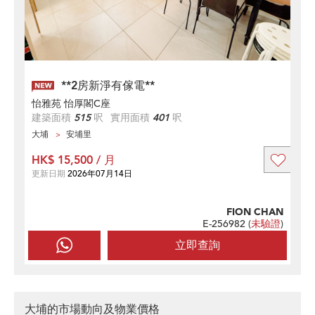
**2房新淨有傢電**
怡雅苑 怡厚閣C座
建築面積
515
呎
實用面積
401
呎
大埔
安埔里
HK$ 15,500 / 月
更新日期
2026年07月14日
FION CHAN
E-256982 (
未驗證
)
立即查詢
大埔的市場動向及物業價格