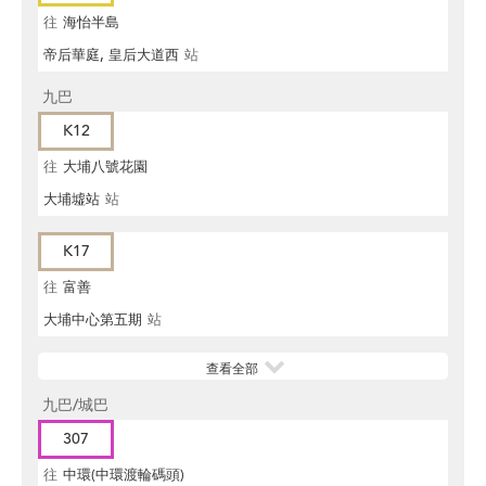
往
海怡半島
帝后華庭, 皇后大道西
站
九巴
K12
往
大埔八號花園
大埔墟站
站
K17
往
富善
大埔中心第五期
站
查看全部
九巴/城巴
307
往
中環(中環渡輪碼頭)