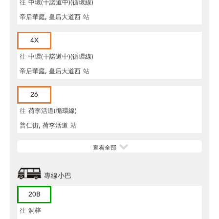
往
中環(干諾道中)(循環線)
帝后華庭, 皇后大道西
站
4X
往
中環(干諾道中)(循環線)
帝后華庭, 皇后大道西
站
26
往
荷李活道(循環線)
普仁街, 荷李活道
站
查看全部
專線小巴
20B
往
洞梓