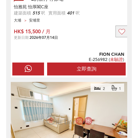
怡雅苑 怡厚閣C座
建築面積
515
呎
實用面積
401
呎
大埔
安埔里
HK$ 15,500 / 月
更新日期
2026年07月14日
FION CHAN
E-256982 (
未驗證
)
立即查詢
2
1