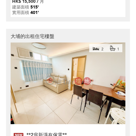
HK$ 15,500 / 月
建築面積
515'
實用面積
401'
大埔的出租住宅樓盤
2
1
**2房新淨有傢電**