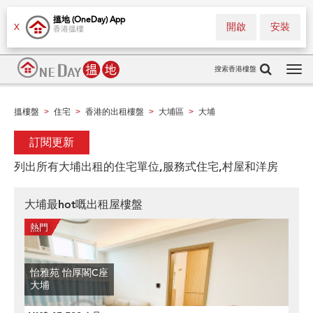
搵地 (OneDay) App
開啟
安裝
X
香港搵樓
搜索香港樓盤
Tog
navi
搵樓盤
住宅
香港的出租樓盤
大埔區
大埔
>
>
>
>
訂閱更新
列出所有大埔出租的住宅單位,服務式住宅,村屋和洋房
大埔最hot嘅出租屋樓盤
怡雅苑 怡厚閣C座
大埔