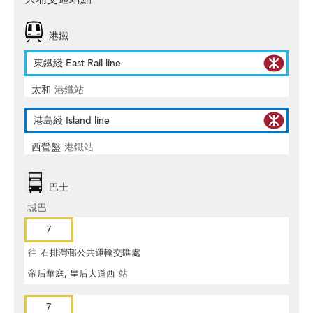
港鐵
東鐵綫 East Rail line
太和
港鐵站
港島綫 Island line
西營盤
港鐵站
巴士
城巴
7
往
石排灣邨公共運輸交匯處
帝后華庭, 皇后大道西
站
7