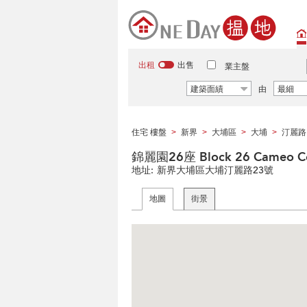
出租
出售
業主盤
建築面績
由
最細
住宅 樓盤
新界
大埔區
大埔
汀麗路
>
>
>
>
錦麗園26座 Block 26 Cameo C
地址:
新界大埔區大埔汀麗路23號
地圖
街景