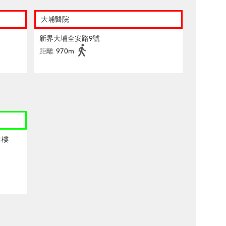
大埔醫院
新界大埔全安路9號
距離
970m
1樓