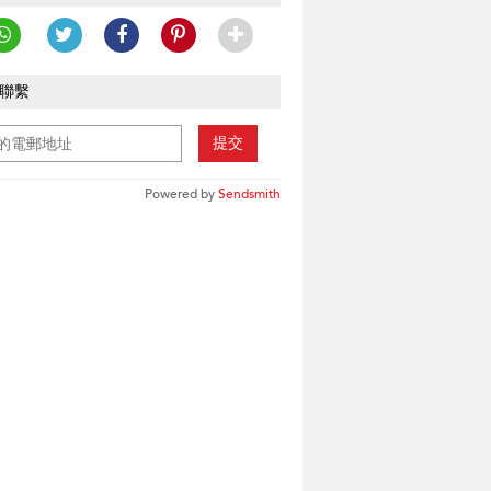
聯繫
提交
Powered by
Sendsmith