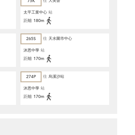
75K
往
大美督
太平工業中心
站
距離
180m
265S
往
天水圍市中心
沐恩中學
站
距離
170m
274P
往
烏溪沙站
沐恩中學
站
距離
170m