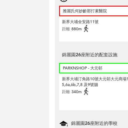
雅麗氏何妙齡那打素醫院
新界大埔全安路11號
距離
880m
錦麗園26座附近的配套設施
PARKNSHOP - 大元邨
新界大埔汀角路10號大元邨大元商場
5,6a,6b,7,8 及9號舖
距離
340m
錦麗園26座附近的學校