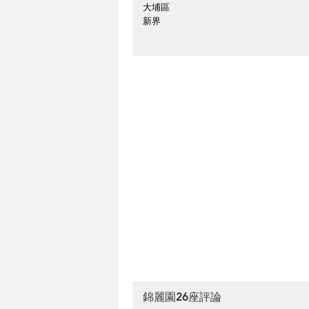
大埔區
新界
錦麗園26座評論