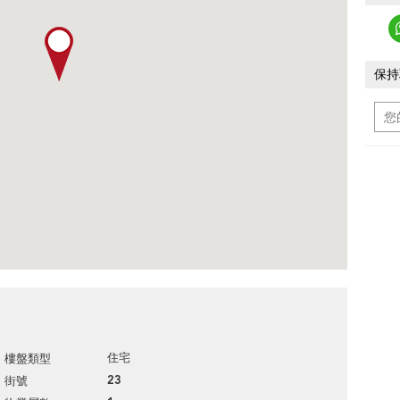
保持
住宅
樓盤類型
23
街號