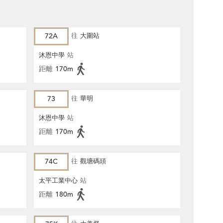
72A
往
大圍站
沐恩中學
站
距離
170m
73
往
華明
沐恩中學
站
距離
170m
74C
往
觀塘碼頭
太平工業中心
站
距離
180m