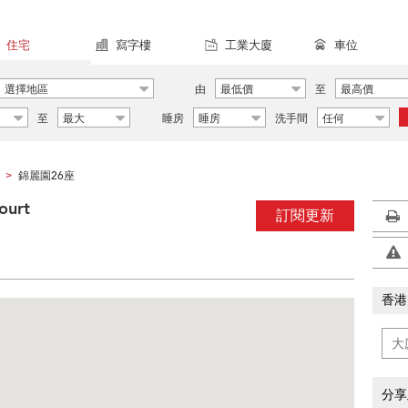
住宅
寫字樓
工業大廈
車位
選擇地區
由
最低價
至
最高價
至
最大
睡房
睡房
洗手間
任何
錦麗園26座
>
ourt
訂閱更新
香港
分享