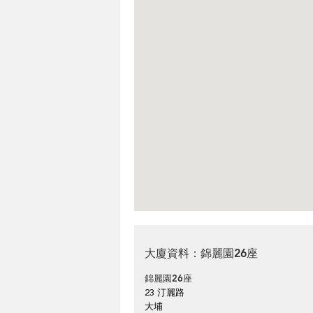
大廈資料：錦麗園26座
錦麗園26座
23 汀麗路
大埔