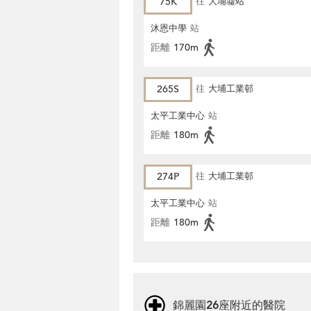
75K
往
大埔墟站
沐恩中學
站
距離
170m
265S
往
大埔工業邨
太平工業中心
站
距離
180m
274P
往
大埔工業邨
太平工業中心
站
距離
180m
錦麗園26座附近的醫院