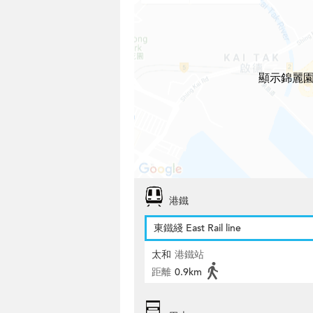
顯示錦麗園
港鐵
東鐵綫 East Rail line
太和
港鐵站
距離
0.9km