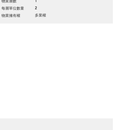
1
物業層數
2
每層單位數量
多業權
物業擁有權