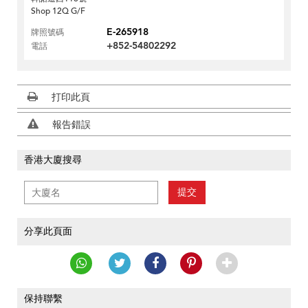
Shop 12Q G/F
E-265918
牌照號碼
+852-54802292
電話
打印此頁
報告錯誤
香港大廈搜尋
提交
分享此頁面
保持聯繫