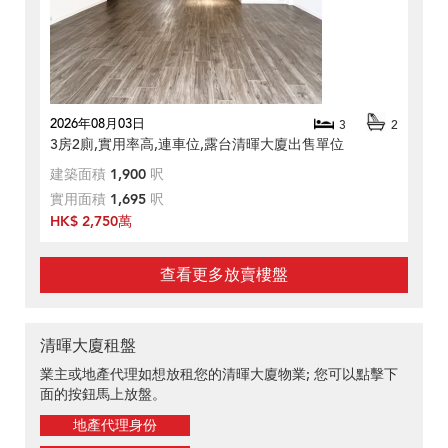
2026年08月03日
3
2
3房2廁,實用率高,連車位,露台清暉大廈出售單位
建築面積
1,900
呎
實用面積
1,695
呎
HK$ 2,750萬
查看更多放賣樓盤
清暉大廈租盤
業主或地產代理如想放租您的清暉大廈物業; 您可以點擊下
面的按鈕馬上放盤。
地產代理身份