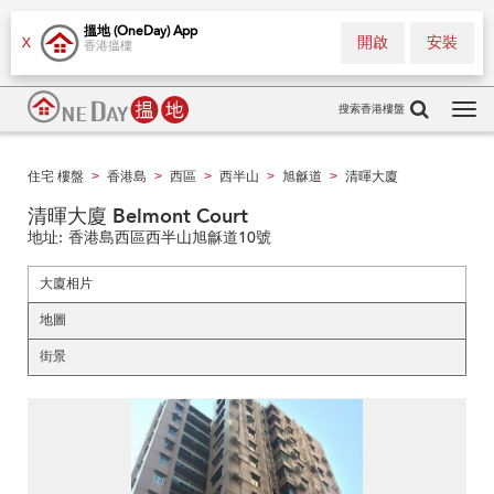
搵地 (OneDay) App
開啟
安裝
X
香港搵樓
搜索香港樓盤
Tog
navi
住宅 樓盤
香港島
西區
西半山
旭龢道
清暉大廈
>
>
>
>
>
清暉大廈 Belmont Court
地址:
香港島西區西半山旭龢道10號
大廈相片
地圖
街景