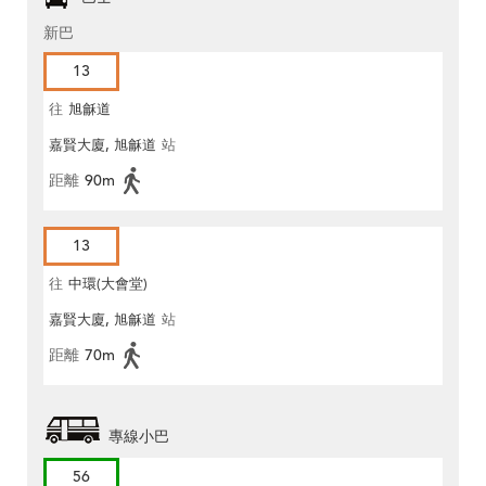
新巴
13
往
旭龢道
嘉賢大廈, 旭龢道
站
距離
90m
13
往
中環(大會堂)
嘉賢大廈, 旭龢道
站
距離
70m
專線小巴
56