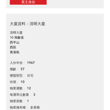
業主身份
大廈資料：清暉大廈
清暉大廈
10 旭龢道
西半山
西區
香港島
1967
入伙年份
57
樓齡
住宅
樓盤類型
10
街號
12
物業層數
3
每層單位數量
1
物業座數
多業權
物業擁有權