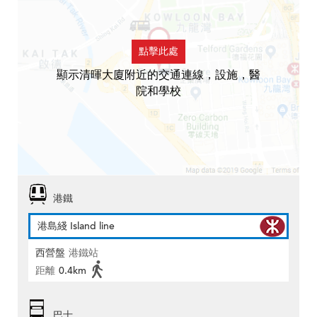
點擊此處
顯示清暉大廈附近的交通連線，設施，醫
院和學校
港鐵
港島綫 Island line
西營盤
港鐵站
距離
0.4km
巴士