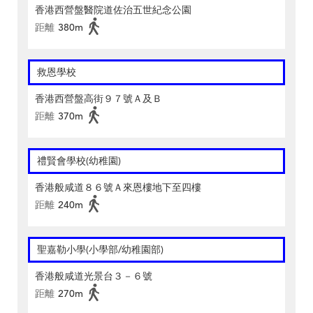
香港西營盤醫院道佐治五世紀念公園
距離
380m
救恩學校
香港西營盤高街９７號Ａ及Ｂ
距離
370m
禮賢會學校(幼稚園)
香港般咸道８６號Ａ來恩樓地下至四樓
距離
240m
聖嘉勒小學(小學部/幼稚園部)
香港般咸道光景台３－６號
距離
270m