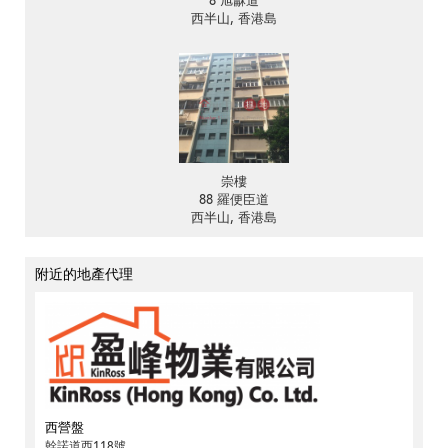
8 旭龢道
西半山, 香港島
崇樓
88 羅便臣道
西半山, 香港島
附近的地產代理
西營盤
幹諾道西118號