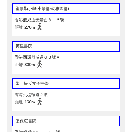
聖嘉勒小學(小學部/幼稚園部)
香港般咸道光景台３－６號
距離
270m
英皇書院
香港西環般咸道６３號Ａ
距離
330m
聖士提反女子中學
香港列堤頓道２號
距離
190m
聖保羅書院