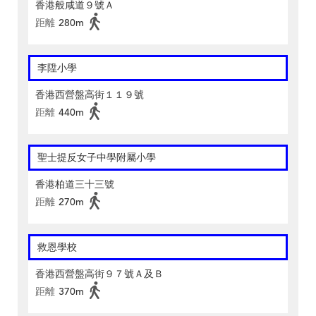
香港般咸道９號Ａ
距離
280m
李陞小學
香港西營盤高街１１９號
距離
440m
聖士提反女子中學附屬小學
香港柏道三十三號
距離
270m
救恩學校
香港西營盤高街９７號Ａ及Ｂ
距離
370m