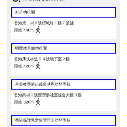
籽苗幼稚園
香港第一街８號縉城峰１樓７號舖
距離
440m
明愛凌月仙幼稚園
香港薄扶林道５４號地下至２樓
距離
420m
基督教香港信義會基恩幼兒學校
香港高街２號西營盤社區綜合大樓３樓
距離
320m
香港保護兒童會譚雅士幼兒學校