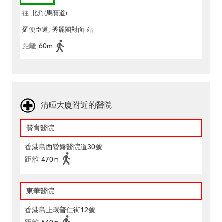
往
北角(馬寶道)
羅便臣道, 秀麗閣對面
站
距離
60m
清暉大廈附近的醫院
贊育醫院
香港島西營盤醫院道30號
距離
470m
東華醫院
香港島上環普仁街12號