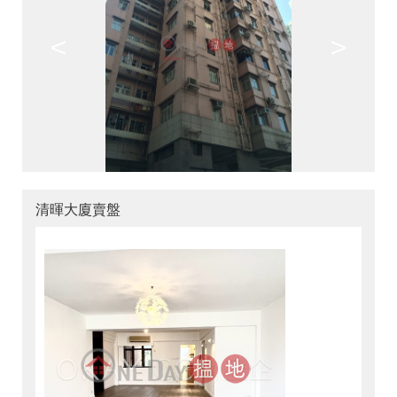
<
>
清暉大廈賣盤