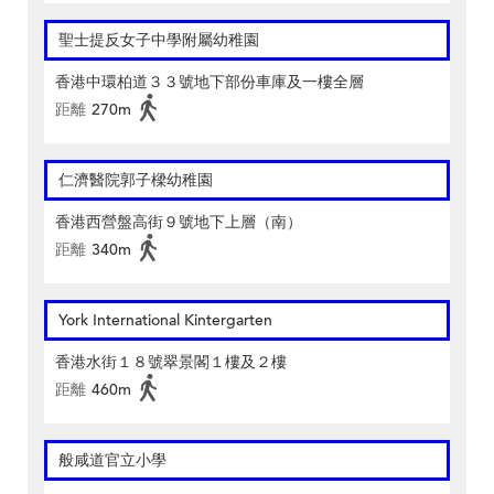
聖士提反女子中學附屬幼稚園
香港中環柏道３３號地下部份車庫及一樓全層
距離
270m
仁濟醫院郭子樑幼稚園
香港西營盤高街９號地下上層（南）
距離
340m
York International Kintergarten
香港水街１８號翠景閣１樓及２樓
距離
460m
般咸道官立小學