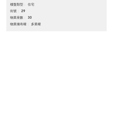
住宅
樓盤類型
29
街號
30
物業座數
多業權
物業擁有權