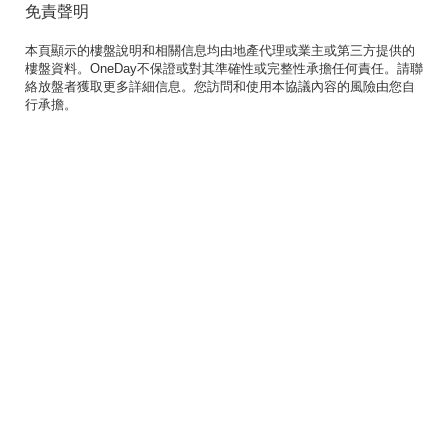
免責聲明
本頁顯示的樓盤說明和相關信息均由地產代理或業主或第三方提供的
樓盤資料。OneDay不保證或對其準確性或完整性承擔任何責任。請聯
絡放盤者獲取更多詳細信息。您訪問和使用本協議內容的風險由您自
行承擔。