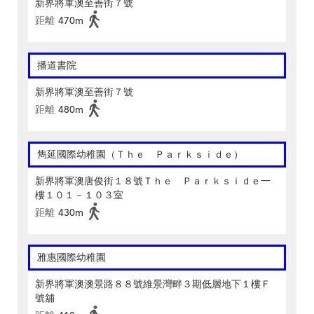
新界將軍澳至善街７號
距離
470m
播道書院
新界將軍澳至善街７號
距離
480m
雋延國際幼稚園（Ｔｈｅ Ｐａｒｋｓｉｄｅ）
新界將軍澳唐俊街１８號Ｔｈｅ Ｐａｒｋｓｉｄｅ一
樓１０１－１０３室
距離
430m
雅惠國際幼稚園
新界將軍澳澳景路８８號維景灣畔３期低層地下１樓Ｆ
號舖