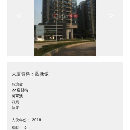
<
>
大廈資料：藍塘傲
藍塘傲
29 唐賢街
將軍澳
西貢
新界
2018
入伙年份
6
樓齡