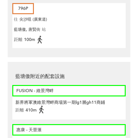
796P
往
尖沙咀 (廣東道)
藍塘傲, 唐賢街
站
距離
100m
藍塘傲附近的配套設施
FUSION - 維景灣畔
新界將軍澳維景灣畔商場第一期lg1層gh11商鋪
距離
410m
惠康 - 天晉滙