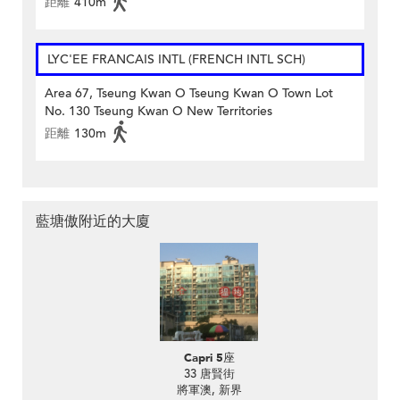
距離
410m
LYC'EE FRANCAIS INTL (FRENCH INTL SCH)
Area 67, Tseung Kwan O Tseung Kwan O Town Lot
No. 130 Tseung Kwan O New Territories
距離
130m
藍塘傲附近的大廈
Capri 5座
33 唐賢街
將軍澳, 新界