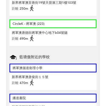
新界將軍澳至善街19號天晉滙三期1樓103號
距離
250m
CircleK - 將軍澳 (223)
將軍澳唐德街將軍澳中心地下b04號舖
距離
490m
藍塘傲附近的學校
將軍澳循道衛理小學
新界將軍澳唐俊街１５號
距離
470m
播道書院