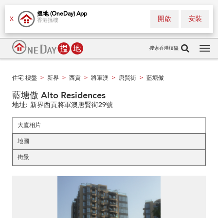
搵地 (OneDay) App
開啟
安裝
X
香港搵樓
搜索香港樓盤
Tog
navi
住宅 樓盤
新界
西貢
將軍澳
唐賢街
藍塘傲
>
>
>
>
>
藍塘傲 Alto Residences
地址:
新界西貢將軍澳唐賢街29號
大廈相片
地圖
街景