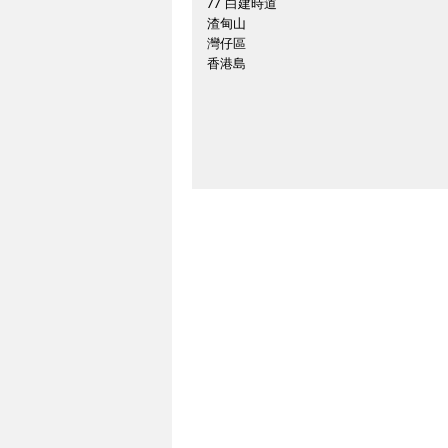
77 白建時道
渣甸山
灣仔區
香港島