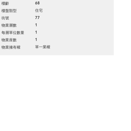
68
樓齡
住宅
樓盤類型
77
街號
1
物業層數
1
每層單位數量
1
物業座數
單一業權
物業擁有權