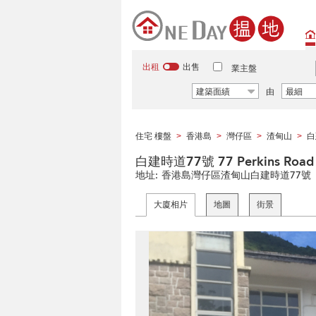
出租
出售
業主盤
建築面績
由
最細
住宅 樓盤
香港島
灣仔區
渣甸山
白
>
>
>
>
白建時道77號 77 Perkins Road
地址:
香港島灣仔區渣甸山白建時道77號
大廈相片
地圖
街景