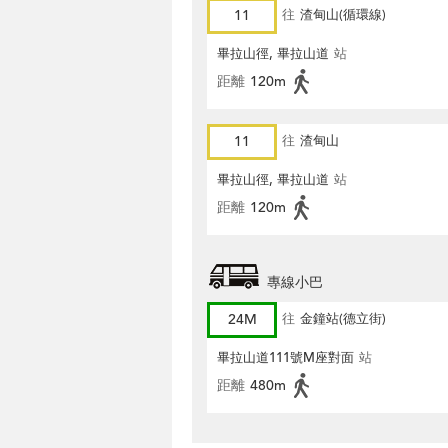
11
往
渣甸山(循環線)
畢拉山徑, 畢拉山道
站
距離
120m
11
往
渣甸山
畢拉山徑, 畢拉山道
站
距離
120m
專線小巴
24M
往
金鐘站(德立街)
畢拉山道111號M座對面
站
距離
480m