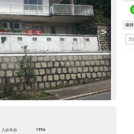
保持
>
1956
入伙年份