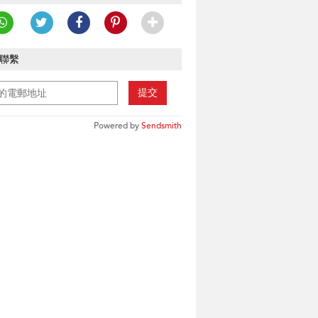
聯繫
提交
Powered by
Sendsmith