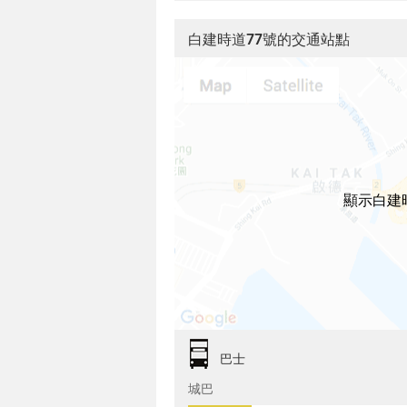
白建時道77號的交通站點
顯示白建
巴士
城巴