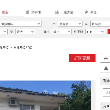
住宅
寫字樓
工業大廈
車位
選擇地區
由
最低價
至
最高價
至
最大
睡房
睡房
洗手間
任何
建時道
白建時道77號
>
訂閱更新
香港
分享